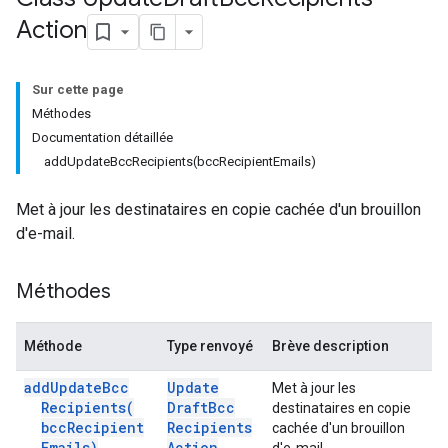
Action
Sur cette page
Méthodes
Documentation détaillée
addUpdateBccRecipients(bccRecipientEmails)
Met à jour les destinataires en copie cachée d'un brouillon
d'e-mail.
Méthodes
Méthode
Type renvoyé
Brève description
add
Update
Bcc
Update
Met à jour les
Recipients(
Draft
Bcc
destinataires en copie
bcc
Recipient
Recipients
cachée d'un brouillon
Emails)
Action