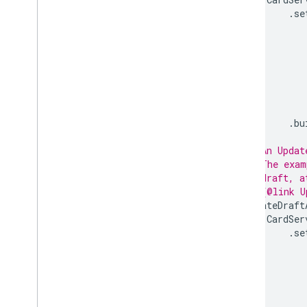
Material
Icon
.
se
Nawigacja
Powiadomienie
Otwórz link
Overflow
Menu
Overflow
Menu
Item
Źródło danych platformy
Pole wyboru
.
bu
Sugestie
// An Updat
Odpowiedź na sugestie
// The exam
Tworzący odpowiedzi
// draft, a
Przełącz
// {@link U
Przycisk tekstowy
updateDraft
Pole tekstowe
CardSer
.
se
Akapit tekstowy
Selektor czasu
Aktywator
Uniwersalna
Działanie
Tworzący działanie Universal