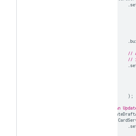
.
se
Chips
Chip
List
Collapse
Control
Kolumna
Kolumny
.
bu
Common
Widget
Action
Compose
Action
Response
// 
Kreator tworzenia wiadomości
// 
Warunek
.
se
Data
Source
Config
Selektor daty
Selektor daty i godziny
Dekorowany tekst
);
Okno dialogowe
// An Updat
Okno akcji
updateDraft
Separator
CardSer
Drive
Data
Source
Spec
.
se
Wybrana odpowiedź Dysku