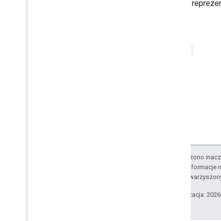
Drukuje repreze
Wykazy
Typ obramowania
Chip
List
Layout
Powrót
Common
Data
Source
,
String
Typ tworzonego e-maila
Content
Type
Styl wyświetlania
Drive
Item
Type
Expression
Data
Action
Type
Expression
Data
Condition
Type
Układ siatki
Wyrównanie w poziomie
Styl Horizontal
Size
Style
O ile nie stwierdzono inacze
Ikona
Szczegółowe informacje n
Image
Button
Style
podmiotów stowarzyszon
Typ przycięcia obrazu
Styl obrazu
Ostatnia aktualizacja: 202
Typ danych wejściowych
Interakcja