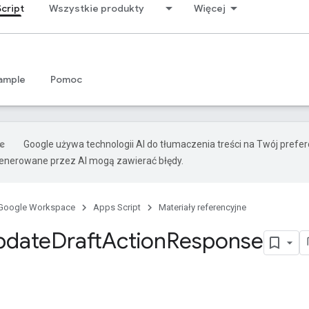
cript
Wszystkie produkty
Więcej
ample
Pomoc
Google używa technologii AI do tłumaczenia treści na Twój prefe
nerowane przez AI mogą zawierać błędy.
Google Workspace
Apps Script
Materiały referencyjne
pdate
Draft
Action
Response