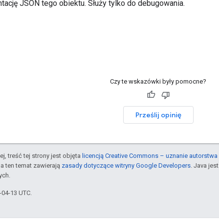
ntację JSON tego obiektu. Służy tylko do debugowania.
Czy te wskazówki były pomocne?
Prześlij opinię
j, treść tej strony jest objęta
licencją Creative Commons – uznanie autorstwa 
a ten temat zawierają
zasady dotyczące witryny Google Developers
. Java je
ych.
6-04-13 UTC.