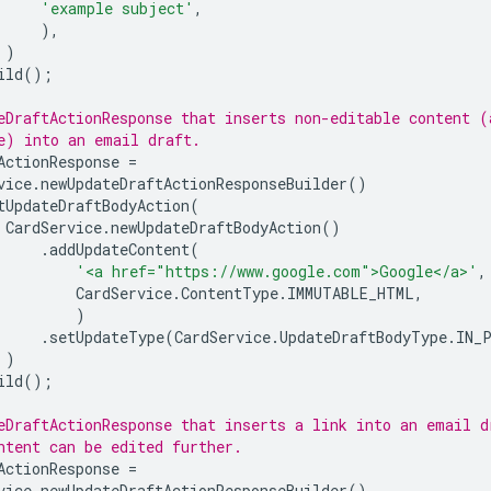
'example subject'
,
),
)
ild
();
eDraftActionResponse that inserts non-editable content (
e) into an email draft.
ActionResponse
=
vice
.
newUpdateDraftActionResponseBuilder
()
tUpdateDraftBodyAction
(
CardService
.
newUpdateDraftBodyAction
()
.
addUpdateContent
(
'<a href="https://www.google.com">Google</a>'
,
CardService
.
ContentType
.
IMMUTABLE_HTML
,
)
.
setUpdateType
(
CardService
.
UpdateDraftBodyType
.
IN_
)
ild
();
eDraftActionResponse that inserts a link into an email d
ntent can be edited further.
ActionResponse
=
vice
.
newUpdateDraftActionResponseBuilder
()