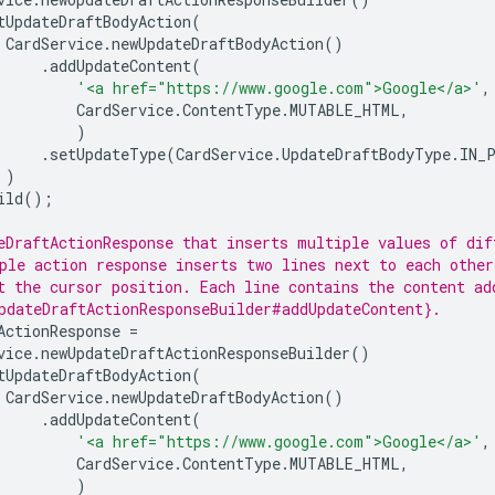
tUpdateDraftBodyAction
(
CardService
.
newUpdateDraftBodyAction
()
.
addUpdateContent
(
'<a href="https://www.google.com">Google</a>'
,
CardService
.
ContentType
.
MUTABLE_HTML
,
)
.
setUpdateType
(
CardService
.
UpdateDraftBodyType
.
IN_
)
ild
();
eDraftActionResponse that inserts multiple values of dif
ple action response inserts two lines next to each other
t the cursor position. Each line contains the content ad
pdateDraftActionResponseBuilder#addUpdateContent}.
ActionResponse
=
vice
.
newUpdateDraftActionResponseBuilder
()
tUpdateDraftBodyAction
(
CardService
.
newUpdateDraftBodyAction
()
.
addUpdateContent
(
'<a href="https://www.google.com">Google</a>'
,
CardService
.
ContentType
.
MUTABLE_HTML
,
)