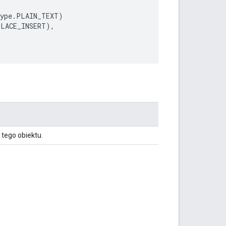
ype
.
PLAIN_TEXT
)
PLACE_INSERT
),
tego obiektu.