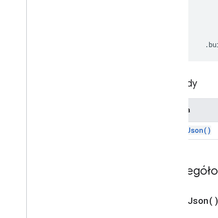
Universal
Response
Zaktualizuj wersję
robocząAction
Response
Tworzący
konstruktorodpowiedzi
_
.
bu
roboczych
Aktualizacja wersji roboczej UDW
odbiorcy
Aktualizacja wersji roboczej
Metody
działania
Aktualizacja wersji roboczej
odbiorcy (Ccc)
Metoda
Aktualizacja wersji roboczej
tematu
print
Json(
)
Aktualizacja wersji roboczej dla
adresatów
Update
Visibility
Action
Szczegół
Updated
Widget
Weryfikacja
Widżet
print
Json(
Workflow
Data
Source