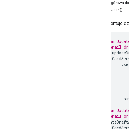
Szczegółowa do
Wyjątek wyjątku
printJson()
Styl obramowania
Przycisk
Reprezentuje dzi
Zestaw przycisków
Calendar
Event
Action
Response
Konstruktor Kalendarza
// An Updat
Karta
// email dr
Akcja karty
let
updateD
CardSer
Kreator kart
.
se
Nagłówek karty
Sekcja
Karta
Identyfikator karty
Karuzela
Karta karuzeli
.
bu
Chat
Action
Response
Chat
Client
Data
Source
// An Updat
Chat
Response
// email dr
Chat
Response
Builder
updateDraft
CardSer
Chat
Space
Data
Source