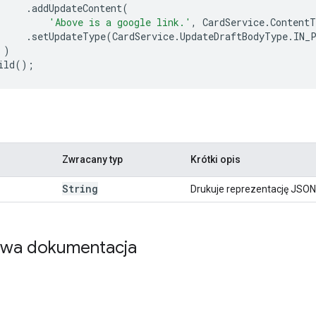
.
addUpdateContent
(
'Above is a google link.'
,
CardService
.
ContentT
.
setUpdateType
(
CardService
.
UpdateDraftBodyType
.
IN_
)
ild
();
Zwracany typ
Krótki opis
String
Drukuje reprezentację JSON 
owa dokumentacja
)