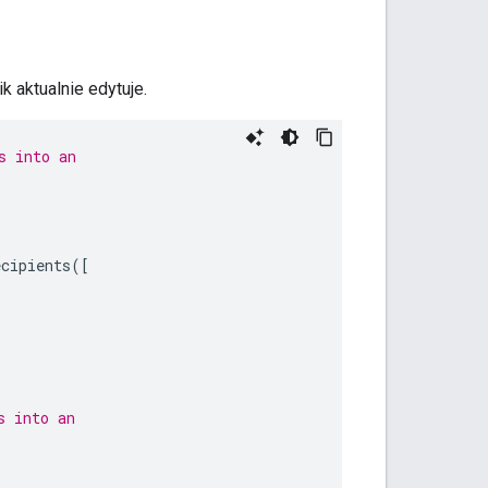
k aktualnie edytuje.
s into an
ecipients
([
s into an