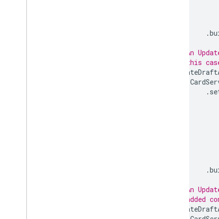
Narzędzie do tworzenia
odpowiedzi Dysku
Editor
File
Scope
Action
Response
.
bu
Edytujący
_
plik
_
zakresu
Edytora
Event
Action
// An Updat
Expression
Data
// this cas
Expression
Data
Action
updateDraft
Expression
Data
Condition
CardSer
.
se
Stała stopka
Siatka
Element siatki
Host
App
Data
Source
Ikona
Ikony
Obraz
Przycisk Obraz
.
bu
Komponent graficzny
Styl zdjęcia
// An Updat
Para klucz-wartość
// added co
updateDraft
Podgląd linków
CardSer