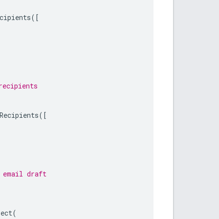
cipients
([
recipients
Recipients
([
 email draft
ject
(