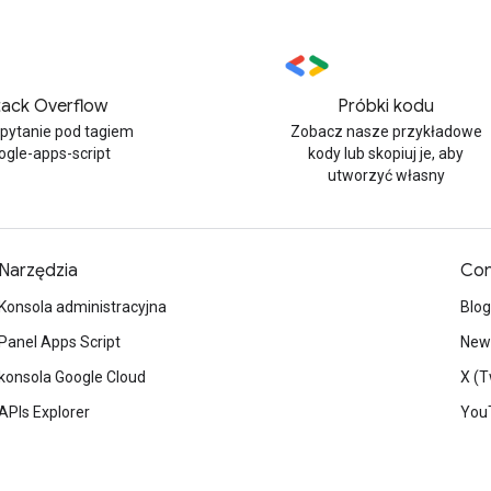
tack Overflow
Próbki kodu
 pytanie pod tagiem
Zobacz nasze przykładowe
ogle-apps-script
kody lub skopiuj je, aby
utworzyć własny
Narzędzia
Con
Konsola administracyjna
Blog
Panel Apps Script
News
konsola Google Cloud
X (T
APIs Explorer
You