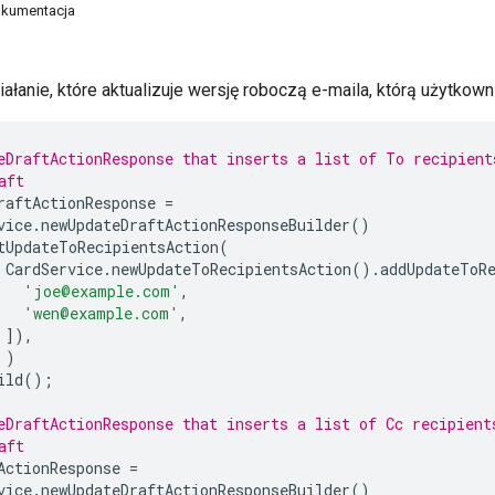
kumentacja
ałanie, które aktualizuje wersję roboczą e-maila, którą użytkowni
eDraftActionResponse that inserts a list of To recipient
aft
raftActionResponse
=
vice
.
newUpdateDraftActionResponseBuilder
()
tUpdateToRecipientsAction
(
CardService
.
newUpdateToRecipientsAction
().
addUpdateToR
'joe@example.com'
,
'wen@example.com'
,
]),
)
ild
();
eDraftActionResponse that inserts a list of Cc recipient
aft
ActionResponse
=
vice
.
newUpdateDraftActionResponseBuilder
()