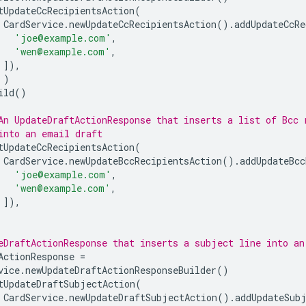
tUpdateCcRecipientsAction
(
CardService
.
newUpdateCcRecipientsAction
().
addUpdateCcRe
'joe@example.com'
,
'wen@example.com'
,
]),
)
ild
()
An UpdateDraftActionResponse that inserts a list of Bcc 
into an email draft
tUpdateCcRecipientsAction
(
CardService
.
newUpdateBccRecipientsAction
().
addUpdateBcc
'joe@example.com'
,
'wen@example.com'
,
]),
eDraftActionResponse that inserts a subject line into an
ActionResponse
=
vice
.
newUpdateDraftActionResponseBuilder
()
tUpdateDraftSubjectAction
(
CardService
.
newUpdateDraftSubjectAction
().
addUpdateSub