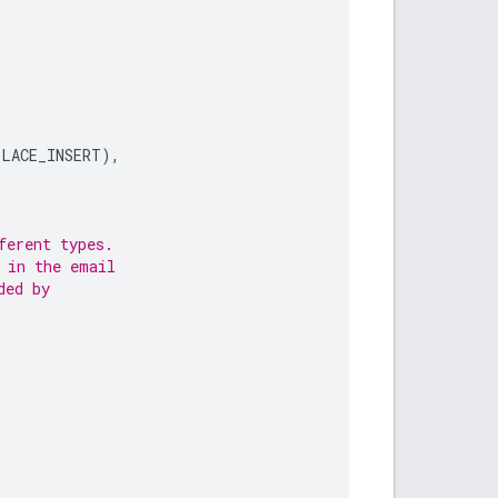
PLACE_INSERT
),
ferent types.
 in the email
ded by