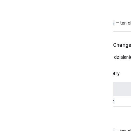
Host
App
Data
Source
Powrót
Ikona
Ikony
Obraz
Switch
– ten o
Przycisk Obraz
Komponent graficzny
Styl zdjęcia
setOnChang
Para klucz-wartość
Podgląd linków
Określa działan
Material
Icon
Nawigacja
Parametry
Powiadomienie
Otwórz link
Nazwa
Overflow
Menu
Overflow
Menu
Item
action
Źródło danych platformy
Pole wyboru
Powrót
Sugestie
Odpowiedź na sugestie