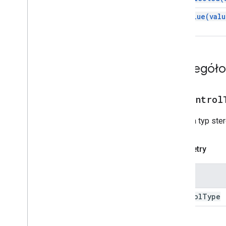
Sekcja
Karta
set
Value(
valu
Identyfikator karty
Karuzela
Karta karuzeli
Chat
Action
Response
Szczegół
Chat
Client
Data
Source
Chat
Response
Chat
Response
Builder
setControl
Chat
Space
Data
Source
Chips
Ustawia typ ste
Chip
List
Collapse
Control
Parametry
Kolumna
Kolumny
Nazwa
Common
Widget
Action
Compose
Action
Response
control
Type
Kreator tworzenia wiadomości
Warunek
Data
Source
Config