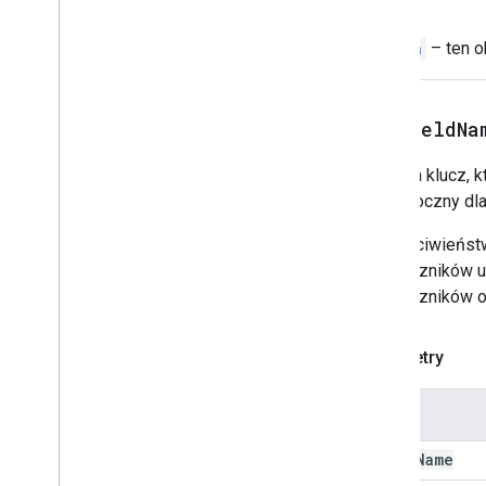
Powrót
Selektor daty
Switch
– ten o
Selektor daty i godziny
Dekorowany tekst
Okno dialogowe
setFieldNa
Okno akcji
Separator
Ustawia klucz, k
Drive
Data
Source
Spec
Niewidoczny dl
Wybrana odpowiedź Dysku
Narzędzie do tworzenia
W przeciwieństw
odpowiedzi Dysku
przełączników u
Editor
File
Scope
Action
Response
przełączników o 
Edytujący
_
plik
_
zakresu
Edytora
Event
Action
Expression
Data
Parametry
Expression
Data
Action
Expression
Data
Condition
Nazwa
Stała stopka
field
Name
Siatka
Element siatki