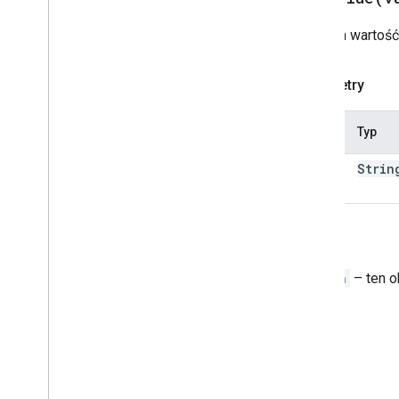
Aktualizacja wersji roboczej
tematu
Ustawia wartość,
Aktualizacja wersji roboczej dla
adresatów
Update
Visibility
Action
Parametry
Updated
Widget
Weryfikacja
Nazwa
Typ
Widżet
Workflow
Data
Source
value
Strin
Wykazy
Typ obramowania
Chip
List
Layout
Powrót
Common
Data
Source
,
Switch
– ten o
Typ tworzonego e-maila
Content
Type
Styl wyświetlania
Drive
Item
Type
Expression
Data
Action
Type
Expression
Data
Condition
Type