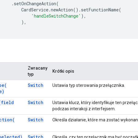
.
setOnChangeAction
(
CardService
.
newAction
().
setFunctionName
(
'handleSwitchChange'
),
),
Zwracany
Krótki opis
typ
pe(
Switch
Ustawia typ sterowania przełącznika.
e)
(
field
Switch
Ustawia klucz, który identyfikuje ten prze
podczas interakcji z interfejsem.
ction(
Switch
Określa działanie, które ma zostać wykonan
selected)
Switch
Określa, czy ten przełącznik ma być począt