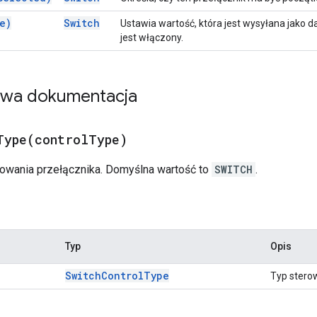
e)
Switch
Ustawia wartość, która jest wysyłana jako 
jest włączony.
owa dokumentacja
Type(
control
Type)
rowania przełącznika. Domyślna wartość to
SWITCH
.
Typ
Opis
Switch
Control
Type
Typ stero