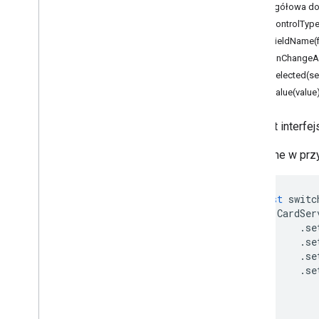
Szczegółowa do
You
Tube
setControlType
Więcej
.
.
.
setFieldName(
setOnChangeAc
Usługi użyteczności publicznej
setSelected(se
Interfejs &&; połączenie bazy danych
setValue(value
Użyteczność danych i optymalizacja
HTML & treść
Element interfe
Wykonanie skryptu i informacje
Dostępne w przy
Zasoby projektu skryptu
Reguły i zdarzenia automatyczne
Plik manifestu
const
switc
CardSer
Limity
.
se
.
se
Dodatki do Google Workspace
.
se
Usługi
.
se
Odpowiedź dodatków
Karta
Informacje ogólne