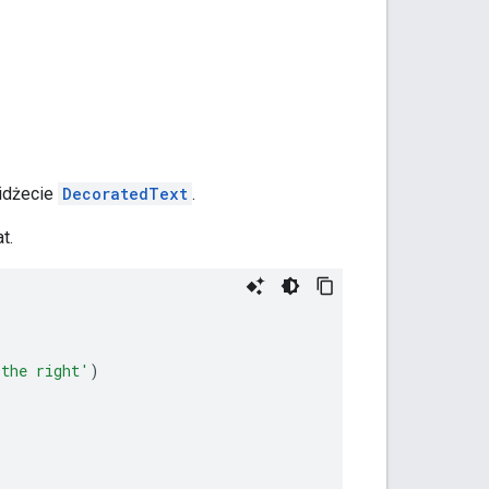
widżecie
DecoratedText
.
t.
 the right'
)