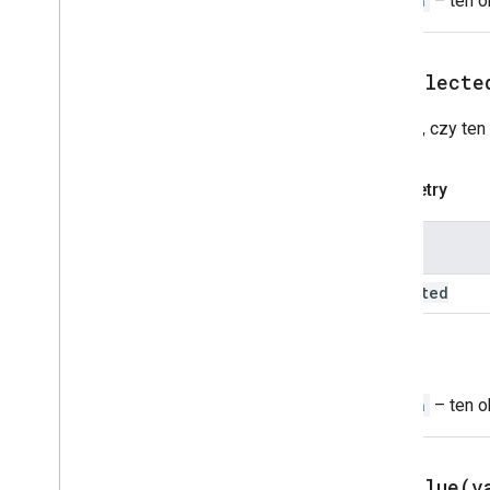
Switch
– ten o
Tworzący odpowiedzi
Przełącz
Przycisk tekstowy
setSelecte
Pole tekstowe
Akapit tekstowy
Określa, czy te
Selektor czasu
Aktywator
Parametry
Uniwersalna
Działanie
Tworzący działanie Universal
Universal
Response
Nazwa
Zaktualizuj wersję robocząAction
Response
selected
Tworzący
konstruktorodpowiedzi
_
roboczych
Powrót
Aktualizacja wersji roboczej UDW
odbiorcy
Switch
– ten o
Aktualizacja wersji roboczej
działania
Aktualizacja wersji roboczej
odbiorcy (Ccc)
setValue(
v