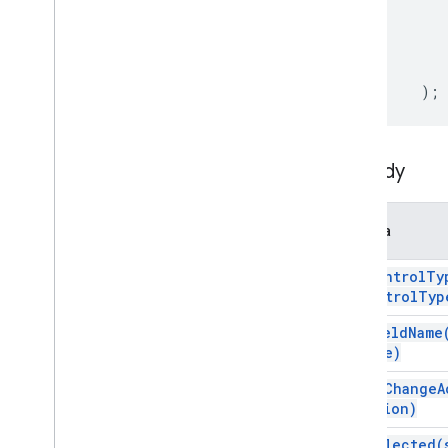
Usługa karty
Zajęcia
Działanie
);
Działanie
Kreator działań
Stan działania
Metody
Załącznik
Czynność Authorization
Wyjątek wyjątku
Metoda
Styl obramowania
Przycisk
set
Control
Ty
control
Typ
Zestaw przycisków
Calendar
Event
Action
Response
set
Field
Name
Konstruktor Kalendarza
Name)
Karta
set
On
Change
A
Akcja karty
action)
Kreator kart
Nagłówek karty
set
Selected(