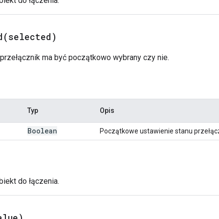
biekt do łączenia.
d(
selected)
n przełącznik ma być początkowo wybrany czy nie.
Typ
Opis
Boolean
Początkowe ustawienie stanu przełąc
biekt do łączenia.
alue)