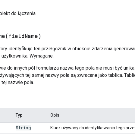
biekt do łączenia.
me(
field
Name)
tóry identyfikuje ten przełącznik w obiekcie zdarzenia generowa
a użytkownika. Wymagane.
ie do innych pól formularza nazwa tego pola nie musi być unika
żywających tej samej nazwy pola są zwracane jako tablica. Tabl
tej nazwie pola.
Typ
Opis
String
Klucz używany do identyfikowania tego prze