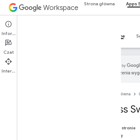
Strona główna
Apps S
Workspace
Usługi Google Workspace
Konsola administracyjna
Calendar
Apps Script
Czat
Informacje
Przegląd
Przewodniki
Materiały referencyjne
S
Dokumenty
Drive
Czat
Formularze
Gmail
Arkusze
Interfejs API
Tłumaczenia wyge
Prezentacje
Obszar roboczy
Więcej
.
.
.
Strona główna
Class S
Inne usługi Google
Google Analytics
Google Maps
Na tej stronie
Google Translate
Metody
Vertex AI