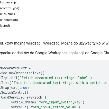
kumentacja
(controlType)
fieldName)
tion(action)
lected)
)
jsu, który można włączać i wyłączać. Można go używać tylko w 
padku dodatków do Google Workspace i aplikacji do Google Cha
hDecoratedText
=
vice
.
newDecoratedText
()
tTopLabel
(
'Switch decorated text widget label'
)
tText
(
'This is a decorated text widget with a switch on
tWrapText
(
true
)
tSwitchControl
(
CardService
.
newSwitch
()
.
setFieldName
(
'form_input_switch_key'
)
.
setValue
(
'form_input_switch_value'
)