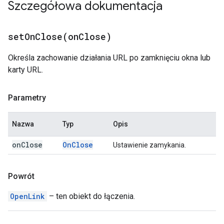
Szczegółowa dokumentacja
setOnClose(
on
Close)
Określa zachowanie działania URL po zamknięciu okna lub
karty URL.
Parametry
Nazwa
Typ
Opis
on
Close
On
Close
Ustawienie zamykania.
Powrót
OpenLink
– ten obiekt do łączenia.