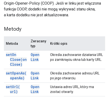
Origin-Opener-Policy (COOP). Jeśli w linku jest włączona
funkcja COOP, dodatki nie mogą wykrywać stanu okna,
a karta dodatku nie jest aktualizowana.
Metody
Zwracany
Metoda
Krótki opis
typ
set
On
Open
Określa zachowanie działania URL
Close(
on
Link
po zamknięciu okna lub karty URL.
Close)
set
Open
As(
Open
Określa zachowanie adresu URL
open
As)
Link
po jego otwarciu.
set
Url(
Open
Ustawia adres URL, który ma
url)
Link
zostać otwarty.