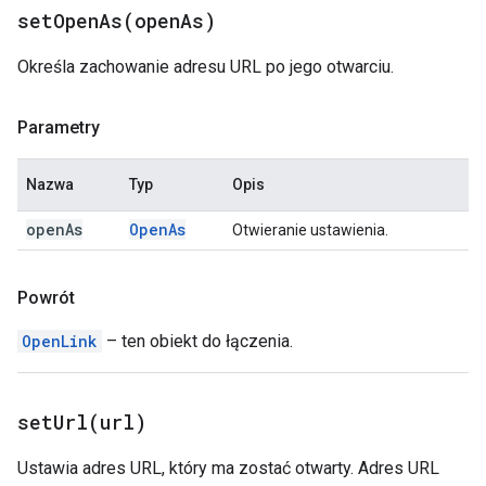
setOpenAs(
open
As)
Określa zachowanie adresu URL po jego otwarciu.
Parametry
Nazwa
Typ
Opis
open
As
Open
As
Otwieranie ustawienia.
Powrót
OpenLink
– ten obiekt do łączenia.
setUrl(
url)
Ustawia adres URL, który ma zostać otwarty. Adres URL