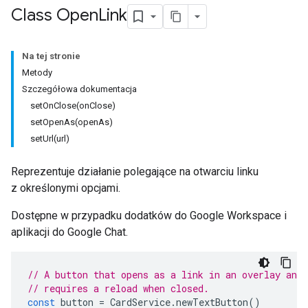
Class Open
Link
Na tej stronie
Metody
Szczegółowa dokumentacja
setOnClose(onClose)
setOpenAs(openAs)
setUrl(url)
Reprezentuje działanie polegające na otwarciu linku
z określonymi opcjami.
Dostępne w przypadku dodatków do Google Workspace i
aplikacji do Google Chat.
// A button that opens as a link in an overlay and
// requires a reload when closed.
const
button
=
CardService
.
newTextButton
()