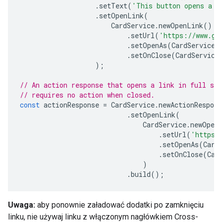
.
setText
(
'This button opens a l
.
setOpenLink
(
CardService
.
newOpenLink
()
.
setUrl
(
'https://www.go
.
setOpenAs
(
CardService
.
.
setOnClose
(
CardService
);
// An action response that opens a link in full scr
// requires no action when closed.
const
actionResponse
=
CardService
.
newActionRespons
.
setOpenLink
(
CardService
.
newOpen
.
setUrl
(
'https:
.
setOpenAs
(
Card
.
setOnClose
(
Car
)
.
build
();
Uwaga:
aby ponownie załadować dodatki po zamknięciu
linku, nie używaj linku z włączonym nagłówkiem Cross-