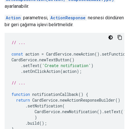
ayarlanabilir.
Action
parametresi,
ActionResponse
nesnesi döndüren
bir geri çağırma işlevi belirtmelidir.
// ...
const
action
=
CardService
.
newAction
().
setFunction
CardService
.
newTextButton
()
.
setText
(
'Create notification'
)
.
setOnClickAction
(
action
);
// ...
function
notificationCallback
()
{
return
CardService
.
newActionResponseBuilder
()
.
setNotification
(
CardService
.
newNotification
().
setText
(
'S
)
.
build
();
}