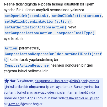
Nesne tıklandığında e-posta taslağı oluşturan bir işlem
ayarlar. Bir kullanıcı arayüzü nesnesinde yalnızca
setOpenLink(openLink)
,
setOnClickAction(action)
,
setOnClickOpenLinkAction(action)
,
setAuthorizationAction(action)
veya
setComposeAction(action, composedEmailType)
ayarlanabilir.
Action
parametresi,
ComposeActionResponseBuilder.setGmailDraft(draf
t)
kullanılarak yapılandırılmış bir
ComposeActionResponse
nesnesi döndüren bir geri
çağırma işlevi belirtmelidir.
Not
: Bu yöntem,
oluşturma kullanıcı arayüzünü genişletmek
için kullanılan bir
oluşturma işlemi
ayarlamaz. Bunun yerine, bu
yöntem, bu kullanıcı arayüzü öğesini, işlem tamamlandığında
Gmail'de açılan Apps Komut Dosyası'nda
taslak iletiler oluşturan
bir
Action
öğesine bağlar.