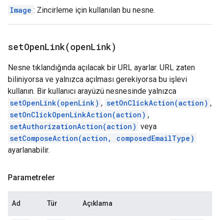
Image
: Zincirleme için kullanılan bu nesne.
setOpenLink(
open
Link)
Nesne tıklandığında açılacak bir URL ayarlar. URL zaten
biliniyorsa ve yalnızca açılması gerekiyorsa bu işlevi
kullanın. Bir kullanıcı arayüzü nesnesinde yalnızca
setOpenLink(openLink)
,
setOnClickAction(action)
,
setOnClickOpenLinkAction(action)
,
setAuthorizationAction(action)
veya
setComposeAction(action, composedEmailType)
ayarlanabilir.
Parametreler
Ad
Tür
Açıklama