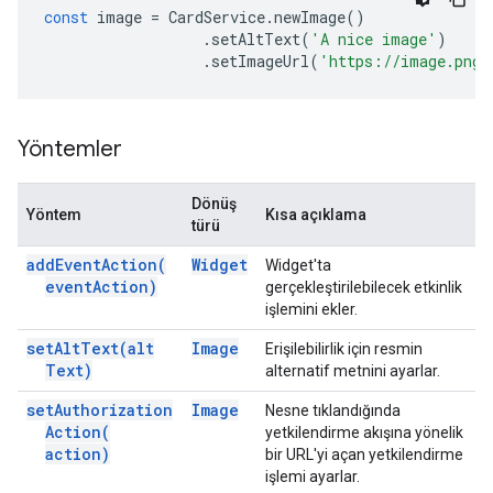
const
image
=
CardService
.
newImage
()
.
setAltText
(
'A nice image'
)
.
setImageUrl
(
'https://image.png'
Yöntemler
Dönüş
Yöntem
Kısa açıklama
türü
add
Event
Action(
Widget
Widget'ta
event
Action)
gerçekleştirilebilecek etkinlik
işlemini ekler.
set
Alt
Text(
alt
Image
Erişilebilirlik için resmin
Text)
alternatif metnini ayarlar.
set
Authorization
Image
Nesne tıklandığında
Action(
yetkilendirme akışına yönelik
action)
bir URL'yi açan yetkilendirme
işlemi ayarlar.