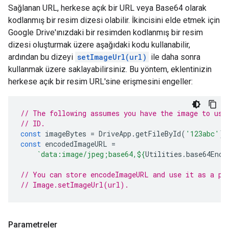
Sağlanan URL, herkese açık bir URL veya Base64 olarak
kodlanmış bir resim dizesi olabilir. İkincisini elde etmek için
Google Drive'ınızdaki bir resimden kodlanmış bir resim
dizesi oluşturmak üzere aşağıdaki kodu kullanabilir,
ardından bu dizeyi
setImageUrl(url)
ile daha sonra
kullanmak üzere saklayabilirsiniz. Bu yöntem, eklentinizin
herkese açık bir resim URL'sine erişmesini engeller:
// The following assumes you have the image to use
// ID.
const
imageBytes
=
DriveApp
.
getFileById
(
'123abc'
).
const
encodedImageURL
=
`data:image/jpeg;base64,
${
Utilities
.
base64Enco
// You can store encodeImageURL and use it as a pa
// Image.setImageUrl(url).
Parametreler