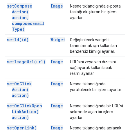
set
Compose
Image
Nesne tıklandığında e-posta
Action(
taslağı oluşturan bir işlem
action
,
ayarlar.
composed
Email
Type)
set
Id(
id)
Widget
Değiştirilecek widget'ı
tanımlamak için kullanılan
benzersiz kimliği ayarlar.
set
Image
Url(
url)
Image
URL'sini veya veri dizesini
sağlayarak kullanılacak
resmi ayarlar.
set
On
Click
Image
Nesne tıklandığında
Action(
yürütülecek bir işlem ayarlar.
action)
set
On
Click
Open
Image
Nesne tıklandığında bir URL'yi
Link
Action(
sekmede açan bir işlem
action)
ayarlar.
set
Open
Link(
Image
Nesne tıklandığında açılacak