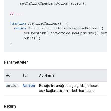
.
setOnClickOpenLinkAction
(
action
);
// ...
function
openLinkCallback
()
{
return
CardService
.
newActionResponseBuilder
()
.
setOpenLink
(
CardService
.
newOpenLink
().
setUr
.
build
();
}
Parametreler
Ad
Tür
Açıklama
action
Action
Bu öğe tıklandığında gerçekleştirilecek
açık bağlantı işlemini belirten nesne.
Return