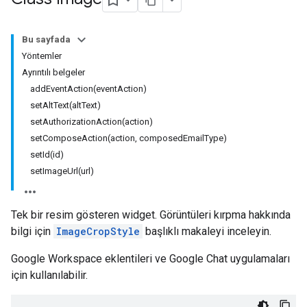
Bu sayfada
Yöntemler
Ayrıntılı belgeler
addEventAction(eventAction)
setAltText(altText)
setAuthorizationAction(action)
setComposeAction(action, composedEmailType)
setId(id)
setImageUrl(url)
Tek bir resim gösteren widget. Görüntüleri kırpma hakkında
bilgi için
ImageCropStyle
başlıklı makaleyi inceleyin.
Google Workspace eklentileri ve Google Chat uygulamaları
için kullanılabilir.