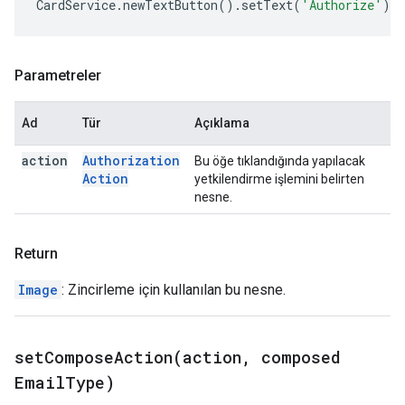
CardService
.
newTextButton
().
setText
(
'Authorize'
).
s
Parametreler
Ad
Tür
Açıklama
action
Authorization
Bu öğe tıklandığında yapılacak
Action
yetkilendirme işlemini belirten
nesne.
Return
Image
: Zincirleme için kullanılan bu nesne.
setComposeAction(
action
,
composed
Email
Type)