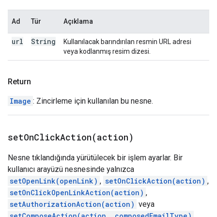
Ad
Tür
Açıklama
url
String
Kullanılacak barındırılan resmin URL adresi
veya kodlanmış resim dizesi.
Return
Image
: Zincirleme için kullanılan bu nesne.
setOnClickAction(
action)
Nesne tıklandığında yürütülecek bir işlem ayarlar. Bir
kullanıcı arayüzü nesnesinde yalnızca
setOpenLink(openLink)
,
setOnClickAction(action)
,
setOnClickOpenLinkAction(action)
,
setAuthorizationAction(action)
veya
setComposeAction(action, composedEmailType)