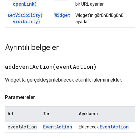
open
Link)
bir URL ayarlar.
set
Visibility(
Widget
Widget'ın görünürlüğünü
visibility)
ayarlar.
Ayrıntılı belgeler
addEventAction(
event
Action)
Widget'ta gerçekleştirilebilecek etkinlik işlemini ekler.
Parametreler
Ad
Tür
Açıklama
event
Action
Event
Action
Event
Action
Eklenecek
.