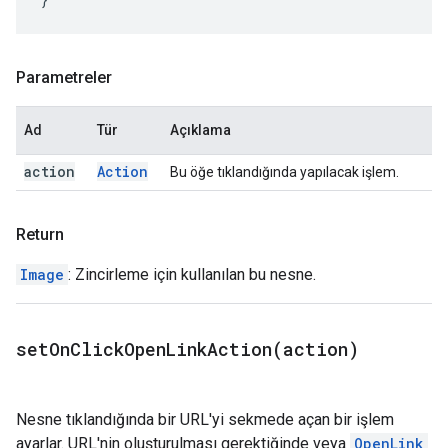
Parametreler
Ad
Tür
Açıklama
action
Action
Bu öğe tıklandığında yapılacak işlem.
Return
Image
: Zincirleme için kullanılan bu nesne.
setOnClickOpenLinkAction(
action)
Nesne tıklandığında bir URL'yi sekmede açan bir işlem
ayarlar. URL'nin oluşturulması gerektiğinde veya
OpenLink