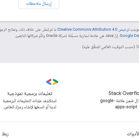
إرسال ملاحظات
بموجب
ترخيص Creative Commons Attribution 4.0‏
ما لم يُنصّ على خلاف ذلك، ونماذج الر
. إنّ Java هي علامة تجارية مسجَّلة لشركة Oracle و/أو شركائها التابعين.
Stack Overfl
تعليمات برمجية نموذجية
طرح سؤال ضمن علامة google-
استكشِف عيّنات التعليمات البرمجية
apps-script
لدينا أو انسخها لإنشاء رمزك الخاص.
لأدوات
ربط