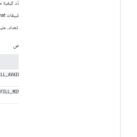
تعديل مسودة والمجلدات في نسخة
تعداد يحدّد كيفية م
تعديل مسودة موضوع الإجراء
متاحة لتطبيقات Google Chat وإضافات Google Workspace.
تعديل مسودة To
Action
Tos
Update
Visibility
Action
لاستدعاء تعداد، عليك
Updated
Widget
التحقق من الصحة
الخصائص
أداة
Workflow
Data
Source
الموقع
تعدادات
نوع الحد
ILL
_
AVAILABLE
_
Chip
List
Layout
SPACE
مصدر البيانات المشتركة
FILL
_
MINIMUM
_
Composed
Email
Type
SPACE
Content
Type
نمط العرض
Drive
Item
Type
Expression
Data
Action
Type
Expression
Data
Condition
Type