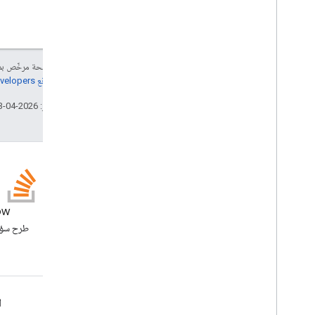
تخطيط الشبكة
محاذاة أفقية
نمط أفقي
رمز
إنّ محتوى هذه الصفحة مرخّص 
Image
Button
Style
مراجعة
سياسات موقع Google Developers‏
نوع CCrop
Type
نمط الصورة
تاريخ التعديل الأخير: 2026-04-13 (حسب التوقيت العالمي المتفَّق عليه)
نوع الإدخال
التفاعل
مؤشر التحميل
عند الإغلاق
Open
As
نوع الرد
المدونة
ow
نوع الإدخال
الاطّلاع على مدونة Google
الحالة
Workspace Developers
نوع التحكّم
نمط زر النص
Text
Input
Mode
Google Workspace لمطوّري البرامج
ا
تعديل مسودةBody