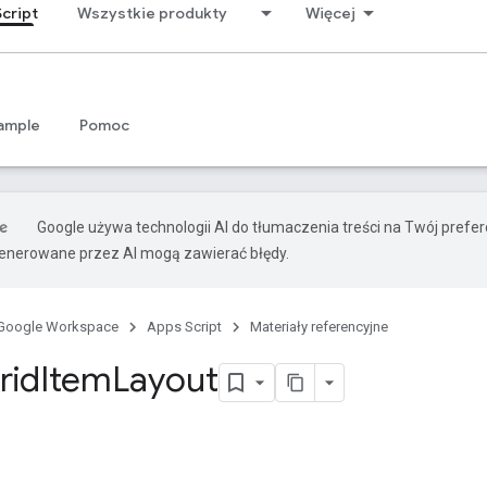
cript
Wszystkie produkty
Więcej
ample
Pomoc
Google używa technologii AI do tłumaczenia treści na Twój prefe
nerowane przez AI mogą zawierać błędy.
Google Workspace
Apps Script
Materiały referencyjne
rid
Item
Layout