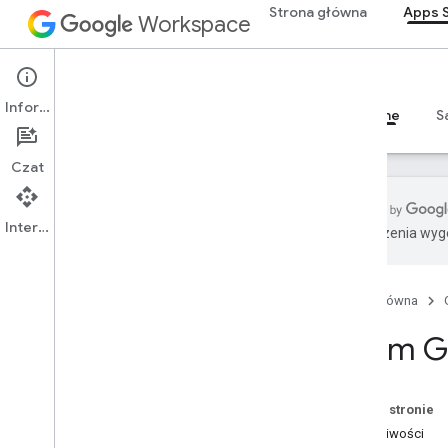
Strona główna
Apps S
Workspace
Akapit tekstowy
Selektor czasu
Aktywator
Apps Script
UniwersalnaDziałanie
Informacje
Przegląd
Przewodniki
Materiały referencyjne
S
Tworzący działanie
UniversalUniversalResponse
Zaktualizuj wersję robocząAction
Czat
Response
Tworzący
konstruktorodpowiedzi
_
Interfejs API
roboczych
Tłumaczenia wyge
Aktualizacja wersji roboczej UDW
odbiorcy
Aktualizacja wersji roboczej
Strona główna
działania
Aktualizacja wersji roboczej
Enum G
odbiorcy (Ccc)
Aktualizacja wersji roboczej
tematu
Na tej stronie
Aktualizacja wersji roboczej dla
adresatów
Właściwości