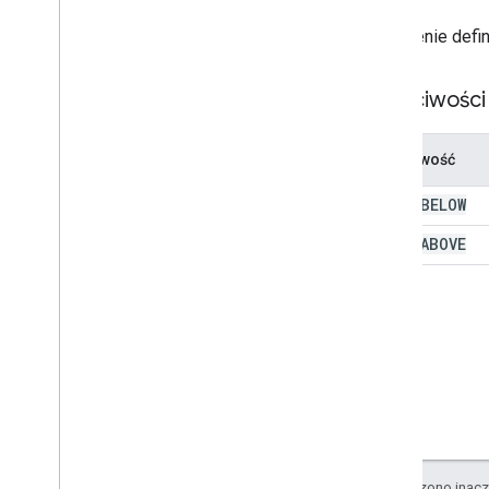
Update
Visibility
Action
Updated
Widget
Wyliczenie defin
Weryfikacja
Widżet
Właściwości
Workflow
Data
Source
Wykazy
Właściwość
Typ obramowania
Chip
List
Layout
TEXT
_
BELOW
Common
Data
Source
,
TEXT
_
ABOVE
Typ tworzonego e-maila
Content
Type
Styl wyświetlania
Drive
Item
Type
Expression
Data
Action
Type
Expression
Data
Condition
Type
Układ siatki
Wyrównanie w poziomie
Styl Horizontal
Size
Style
O ile nie stwierdzono inacze