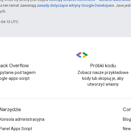
a ten temat zawierają
zasady dotyczące witryny Google Developers
. Java je
ych.
6-04-13 UTC.
tack Overflow
Próbki kodu
 pytanie pod tagiem
Zobacz nasze przykładowe
ogle-apps-script
kody lub skopiuj je, aby
utworzyć własny
Narzędzia
Con
Konsola administracyjna
Blog
Panel Apps Script
News