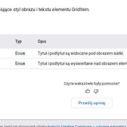
iujące styl obrazu i tekstu elementu GridItem.
Typ
Opis
Enum
Tytuł i podtytuł są widoczne pod obrazem siatki.
Enum
Tytuł i podtytuł są wyświetlane nad obrazem elem
Czy te wskazówki były pomocne?
Prześlij opinię
j, treść tej strony jest objęta
licencją Creative Commons – uznanie autorstwa 