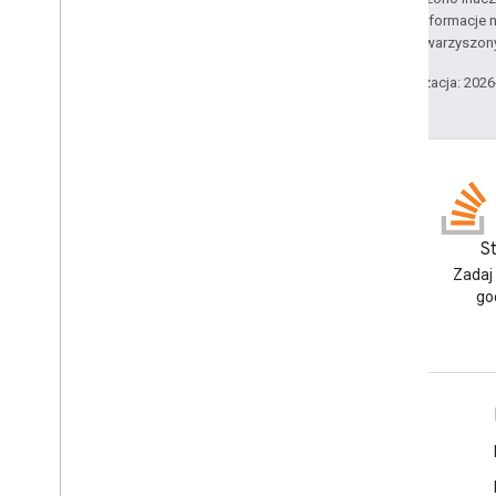
Ikona
Szczegółowe informacje n
Image
Button
Style
podmiotów stowarzyszon
Typ przycięcia obrazu
Styl obrazu
Ostatnia aktualizacja: 202
Typ danych wejściowych
Interakcja
Wskaźnik wczytywania
On
Close
Otwórz jako
Typ odpowiedzi
Blog
S
Typ danych wejściowych
Przeczytaj bloga Google
Zadaj
Stan
Workspace Developers
go
Typ przełącznika
Styl przycisku Tekst
Text
Input
Mode
Aktualizowanie typu wersji
Google Workspace dla programistów
roboczej
Variable
Button
Size
Omówienie platformy
Wyrównanie w pionie
Usługi dla deweloperów