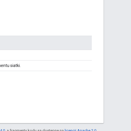
entu siatki.
4.0
, a fragmenty kodu są dostępne na
licencji Apache 2.0
.