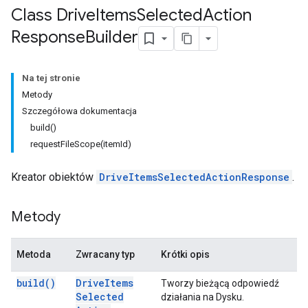
Class Drive
Items
Selected
Action
Response
Builder
Na tej stronie
Metody
Szczegółowa dokumentacja
build()
requestFileScope(itemId)
Kreator obiektów
DriveItemsSelectedActionResponse
.
Metody
Metoda
Zwracany typ
Krótki opis
build(
)
Drive
Items
Tworzy bieżącą odpowiedź
Selected
działania na Dysku.