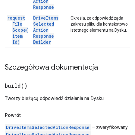
Action
Response
request
Drive
Items
Określa, że odpowiedź żąda
File
Selected
zakresu pliku dla kontekstowo
Scope(
Action
istotnego elementu na Dysku.
item
Response
Id)
Builder
Szczegółowa dokumentacja
build(
)
Tworzy bieżącą odpowiedź działania na Dysku.
Powrót
DriveItemsSelectedActionResponse
– zweryfikowany
DriveItemsSelectedActionResponse
.