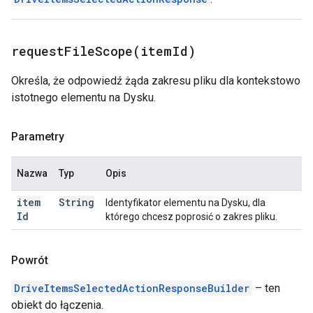
requestFileScope(
item
Id)
Określa, że odpowiedź żąda zakresu pliku dla kontekstowo
istotnego elementu na Dysku.
Parametry
Nazwa
Typ
Opis
item
String
Identyfikator elementu na Dysku, dla
Id
którego chcesz poprosić o zakres pliku.
Powrót
DriveItemsSelectedActionResponseBuilder
– ten
obiekt do łączenia.