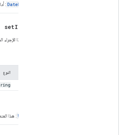
File
File
Scope
Action
Response
DatePicker
: أد
File
File
Scope
Action
Response
Builder
Event
Action
setId(
id)
Expression
Data
Expression
Data
Action
يضبط هذا الإجراء الم
Expression
Data
Condition
تذييل ثابت
المَعلمات
معرّف الإصدار العالمي (GRid)
عنصر في الشبكة
الاسم
النوع
Host
App
Data
Source
صورة الرمز
tring
id
صورة
زر الصورة
مكوّن الصورة
الإرجاع
نمط الصورة
Widget
: هذا العن
القيمة الأساسية
معاينة الرابط
Material
Icon