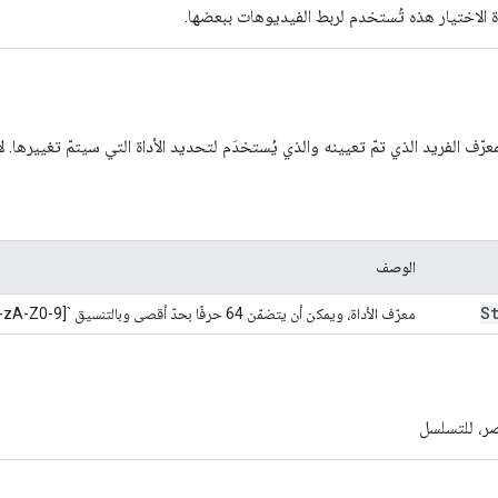
اة الاختيار هذه تُستخدم لربط الفيديوهات ببعضها.
عرّف الفريد الذي تمّ تعيينه والذي يُستخدَم لتحديد الأداة التي سيتمّ تغييرها. ل
الوصف
S
معرّف الأداة، ويمكن أن يتضمّن 64 حرفًا بحدّ أقصى وبالتنسيق `[a-zA-Z0-9-]+`.
صر، للتسلسل