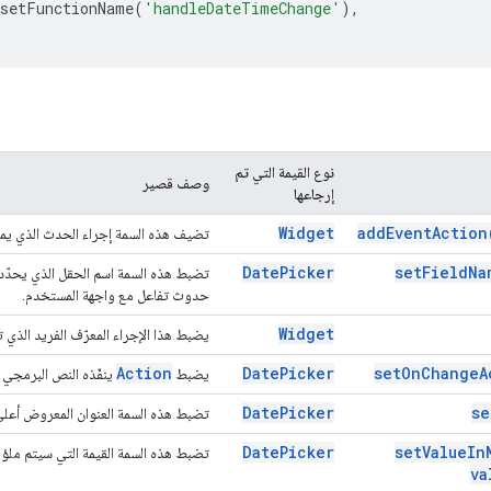
setFunctionName
(
'handleDateTimeChange'
),
نوع القيمة التي تم
وصف قصير
إرجاعها
Widget
add
Event
Action
تضيف هذه السمة إجراء الحدث الذي يمك
Date
Picker
set
Field
Na
تضبط هذه السمة اسم الحقل الذي يحدّد 
حدوث تفاعل مع واجهة المستخدم.
Widget
يضبط هذا الإجراء المعرّف الفريد الذي تم
Action
Date
Picker
set
On
Change
A
يضبط
ينفّذه النص البرمجي كل
Date
Picker
se
تضبط هذه السمة العنوان المعروض أعلى
Date
Picker
set
Value
In
تضبط هذه السمة القيمة التي سيتم ملؤه
va