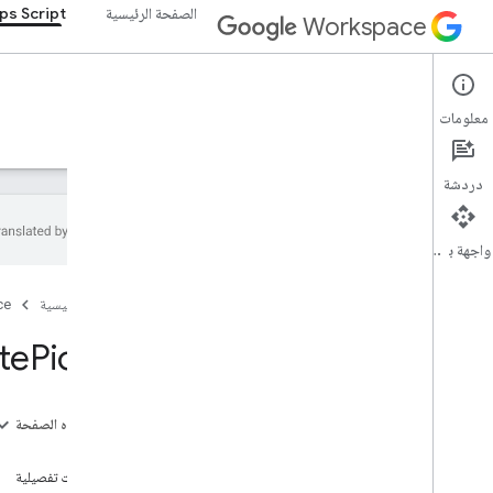
الصفحة الرئيسية
ps Script
Workspace
Apps Script
معلومات
نظرة عامة
الأدلة
المرجع
نماذج
الدعم
دردشة
نظرة عامة
واجهة برمجة التطبيقات
خدمات Google Workspace
وحدة تحكّم المشرف
Calendar
الصفحة الرئيسية
ce
دردشة
te
Picker
المستندات
Drive
نماذج
على هذه الصفحة
Gmail
الطُرق
جداول البيانات
مستندات تفصيلية
عروض تقديمية