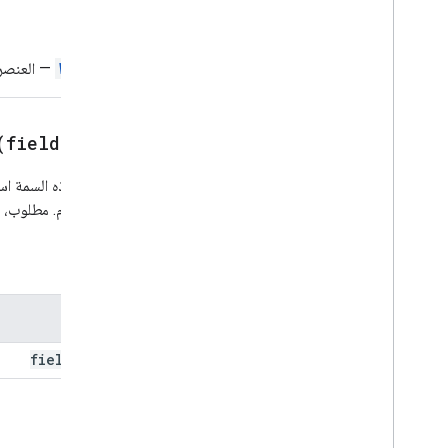
Chip
List
الإرجاع
Collapse
Control
العمود
Widget
— العنصر،
الأعمدة
Common
Widget
Action
إنشاء إجراء استجابة
(
field
Name)
إنشاء إجراء استجابة
الشرط
تضبط هذه السمة اسم
Data
Source
Config
للمستخدم. مطلوب، وي
منتقي التاريخ
منتقي الوقت
المَعلمات
نص مزخرف
مربع حوار
الاسم
اتّخاذ إجراء
أداة تقسيم الشاشة
field
Name
Drive
Data
Source
Spec
تحديد العناصر Drive
Drive
Driveitems
Select
Action
Response
الإرجاع
Builder