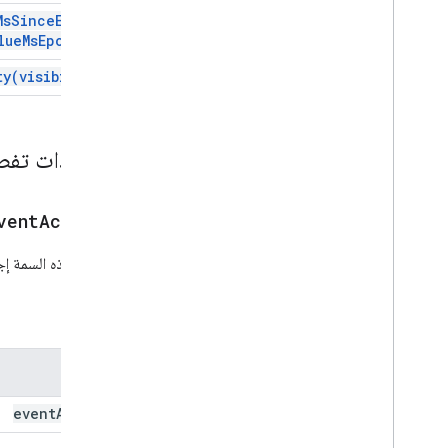
Ms
Since
Epoch(
زر
lue
Ms
Epoch)
مجموعة الأزرار
إجراء الحدث في Calendar
Calendar
ty(
visibility)
تقويم الحدث حدث الرد
بطاقة
إجراء بشأن البطاقة
مستندات تفص
أداة إنشاء البطاقات
عنوان البطاقة
قسم البطاقة
vent
Action)
بطاقة مع رقم تعريف
تضيف هذه السمة إجرا
لوحة عرض دوّارة
بطاقة منصّة العرض بعناصر متغيّرة
Chat
Action
Response
المَعلمات
Chat
Client
Data
Source
Chat
Response
الاسم
Chat
Response
Builder
Chat
Space
Data
Source
event
Action
الشريحة