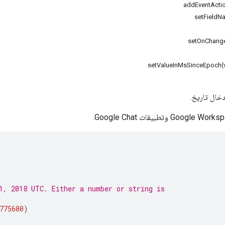
addEventActio
setFieldN
setOnChange
setValueInMsSinceEpoch(
خال تاريخ.
)
1, 2018 UTC. Either a number or string is
775600
)