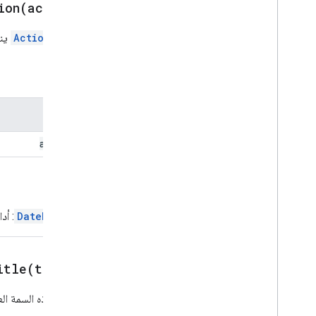
ion(
action)
التنقل
إشعار
يضبط
Action
ينف
Open
Open
Overflow
Menu
Overflow
Menu
Item
المَعلمات
مصدر النظام الأساسي
الإدخال المحدد
الاسم
الاقتراحات
رد الاقتراحات
action
أداة التصميم المقترحة
Switch
الإرجاع
زر نصي
إدخال النص
DatePicker
: أد
فقرة نصية
أداة اختيار الوقت
عامل التفعيل
itle(
title)
الإجراء الشامل
Universal
Action
Response
Builder
تضبط هذه السمة الع
تعديل مسودةالإجراء