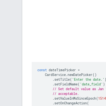
const
dateTimePicker
=
CardService
.
newDatePicker
()
.
setTitle
(
'Enter the date.'
.
setFieldName
(
'date_field'
)
// Set default value as Jan 
// acceptable.
.
setValueInMsSinceEpoch
(
1514
.
setOnChangeAction
(