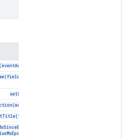
عمليات التشغيل المبرمَج والأحداث
البيان
الحصص والحدود
إضافات Google Workspace
الطُرق
الخدمات
ردّ الإضافات
الطريقة
بطاقة
نظرة عامّة
(
event
Action)
خدمة البطاقة
me(
field
Name)
صفوف
الإجراء
set
Id(
id)
استجابة الإجراء
أداة Action
Builder
Response
ction(
action)
حالة الإجراء
t
Title(
title)
مُرفَق
إجراء التفويض
Ms
Since
Epoch(
استثناء
lue
Ms
Epoch)
نمط الحد