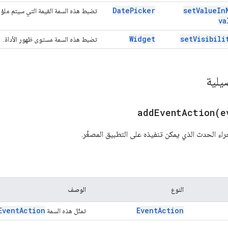
Date
Picker
set
Value
In
تضبط هذه السمة القيمة التي سيتم ملؤه
va
Widget
set
Visibili
تضبط هذه السمة مستوى ظهور الأداة.
يلية
addEventAction(
e
ء الحدث الذي يمكن تنفيذه على التطبيق المصغّر.
النوع
الوصف
Event
Action
Event
Action
تمثّل هذه السمة