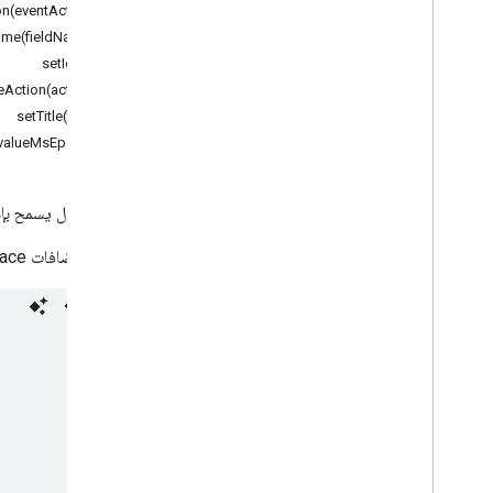
n(eventAction)
Workspace
ame(fieldName)
المزيد
.
.
.
setId(id)
Action(action)
خدمات أخرى من Google
setTitle(title)
Google Analytics
valueMsEpoch)
Google Maps
Google Translate
Vertex AI
حقل إدخال يسمح بإد
You
Tube
متاحة لإضافات Google Workspace وتطبيقات Google Chat.
المزيد
.
.
.
خدمات المرافق
اتصالات واجهة برمجة التطبيقات وقاعدة البيانات
قابلية استخدام البيانات وتحسينها
HTML & content
تنفيذ وبرمجة النص البرمجي
موارد مشروع النصوص البرمجية