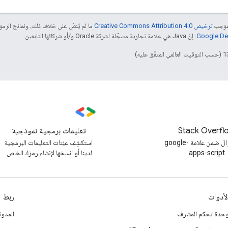
بموجب
ترخيص Creative Commons Attribution 4.0‏
ما لم يُنصّ على خلاف ذلك، ونماذج الر
. إنّ Java هي علامة تجارية مسجَّلة لشركة Oracle و/أو شركائها التابعين.
Stack Overfl
تعليمات برمجية نموذجية
طرح سؤال ضمن علامة google-
استكشِف عيّنات التعليمات البرمجية
apps-script
لدينا أو انسخها لإنشاء رمزك الخاص.
لأدوات
ربط
حدة تحكم المشرف
المدون