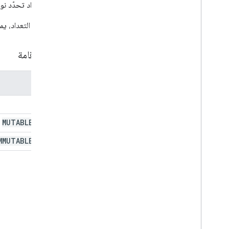
قيمة تعداد تحدّد ن
تعديل مسودة To
Action
Tos
Update
Visibility
Action
لاستدعاء التعداد، يم
Updated
Widget
التحقق من الصحة
أماكن إقامة
أداة
Workflow
Data
Source
الموقع
تعدادات
نوع الحد
TEXT
Chip
List
Layout
مصدر البيانات المشتركة
MUTABLE
_
HTML
Composed
Email
Type
MMUTABLE
_
HTML
Content
Type
نمط العرض
Drive
Item
Type
Expression
Data
Action
Type
Expression
Data
Condition
Type
تخطيط الشبكة
محاذاة أفقية