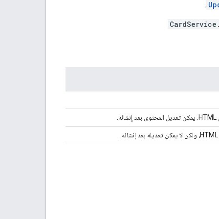
.
Up
CardService
.