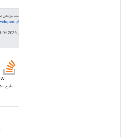
نمط أفقي
رمز
إنّ محتوى هذه الصفحة مرخّص 
Image
Button
Style
مراجعة
سياسات موقع Google Developers‏
نوع CCrop
Type
نمط الصورة
تاريخ التعديل الأخير: 2026-04-13 (حسب التوقيت العالمي المتفَّق عليه)
نوع الإدخال
التفاعل
مؤشر التحميل
عند الإغلاق
Open
As
نوع الرد
المدونة
ow
نوع الإدخال
الاطّلاع على مدونة Google
الحالة
Workspace Developers
نوع التحكّم
نمط زر النص
Text
Input
Mode
Google Workspace لمطوّري البرامج
ا
تعديل مسودةBody
Variable
Button
Size
نظرة عامة حول المنصة
و
محاذاة عمودية