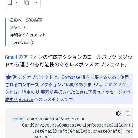
このページの内容
メソッド
詳細なドキュメント
printJson()
Gmail のアドオン
の作成アクションのコールバック メソッ
ドから返される可能性のあるレスポンス オブジェクト。
注
: このオブジェクトは、
Compose UI を拡張する
ために使用
される
コンポーズ アクション
とは関係ありません。このオブジェ
クトは、特定の UI 要素が選択されたときに
下書きメッセージを作
成する
Action
へのレスポンスです。
const
composeActionResponse
=
CardService
.
newComposeActionResponseBuilder
()
.
setGmailDraft
(
GmailApp
.
createDraft
(
'recip
.
build
();