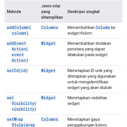
Jenis nilai
Metode
yang
Deskripsi singkat
ditampilkan
add
Column(
Columns
Column
Menambahkan
ke
column)
widget Kolom.
add
Event
Widget
Menambahkan tindakan
Action(
peristiwa yang dapat
event
dilakukan pada widget.
Action)
set
Id(
id)
Widget
Menetapkan ID unik yang
ditetapkan yang digunakan
untuk mengidentifikasi
widget yang akan diubah.
set
Widget
Menetapkan visibilitas
Visibility(
widget.
visibility)
set
Wrap
Columns
Menetapkan gaya
Style(
wrap
penggabungan kolom,