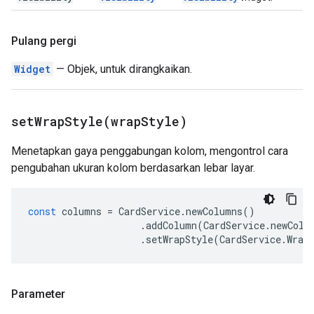
Pulang pergi
Widget
— Objek, untuk dirangkaikan.
setWrapStyle(
wrap
Style)
Menetapkan gaya penggabungan kolom, mengontrol cara
pengubahan ukuran kolom berdasarkan lebar layar.
const
columns
=
CardService
.
newColumns
()
.
addColumn
(
CardService
.
newColu
.
setWrapStyle
(
CardService
.
Wrap
Parameter