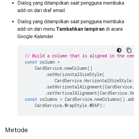
Dialog yang ditampilkan saat pengguna membuka
add-on dari draf email.
Dialog yang ditampilkan saat pengguna membuka
add-on dari menu
Tambahkan lampiran
di acara
Google Kalender.
// Build a column that is aligned in the cent
const
column
=
CardService
.
newColumn
()
.
setHorizontalSizeStyle
(
CardService
.
HorizontalSizeStyle
.
F
.
setHorizontalAlignment
(
CardService
.
H
.
setVerticalAlignment
(
CardService
.
Ver
const
columns
=
CardService
.
newColumns
().
addC
CardService
.
WrapStyle
.
WRAP
);
Metode