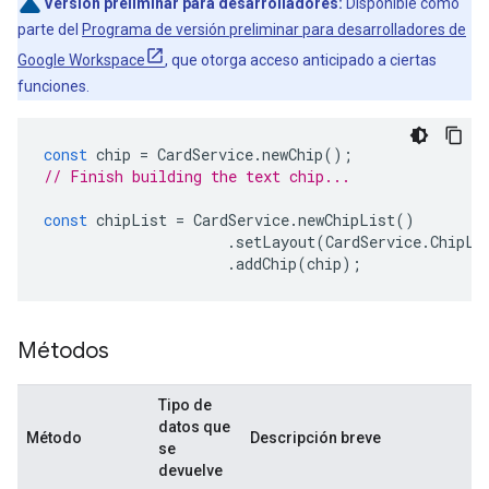
Versión preliminar para desarrolladores:
Disponible como
parte del
Programa de versión preliminar para desarrolladores de
Google Workspace
, que otorga acceso anticipado a ciertas
funciones.
const
chip
=
CardService
.
newChip
();
// Finish building the text chip...
const
chipList
=
CardService
.
newChipList
()
.
setLayout
(
CardService
.
ChipLi
.
addChip
(
chip
);
Métodos
Tipo de
datos que
Método
Descripción breve
se
devuelve