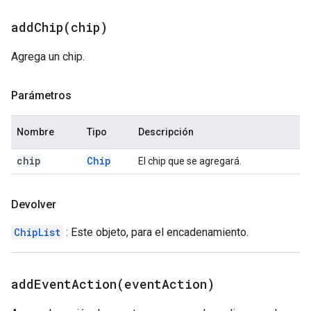
addChip(
chip)
Agrega un chip.
Parámetros
Nombre
Tipo
Descripción
chip
Chip
El chip que se agregará.
Devolver
ChipList
: Este objeto, para el encadenamiento.
addEventAction(
event
Action)