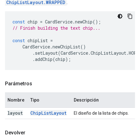
ChipListLayout.WRAPPED
.
const
chip
=
CardService
.
newChip
();
// Finish building the text chip...
const
chipList
=
CardService
.
newChipList
()
.
setLayout
(
CardService
.
ChipListLayout
.
HORI
.
addChip
(
chip
);
Parámetros
Nombre
Tipo
Descripción
layout
Chip
List
Layout
El diseño de la lista de chips.
Devolver