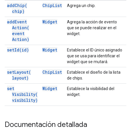
add
Chip(
Chip
List
Agrega un chip.
chip)
add
Event
Widget
Agrega la acción de evento
Action(
que se puede realizar en el
event
widget.
Action)
set
Id(
id)
Widget
Establece el ID único asignado
que se usa para identificar el
widget que se mutará.
set
Layout(
Chip
List
Establece el diseño de la lista
layout)
de chips.
set
Widget
Establece la visibilidad del
Visibility(
widget.
visibility)
Documentación detallada