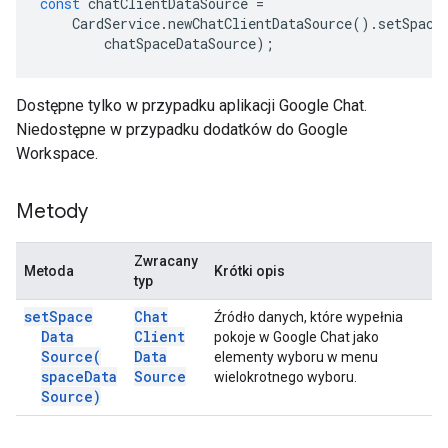
const
chatClientDataSource
=
CardService
.
newChatClientDataSource
().
setSpace
chatSpaceDataSource
);
Dostępne tylko w przypadku aplikacji Google Chat.
Niedostępne w przypadku dodatków do Google
Workspace.
Metody
Zwracany
Metoda
Krótki opis
typ
set
Space
Chat
Źródło danych, które wypełnia
Data
Client
pokoje w Google Chat jako
Source(
Data
elementy wyboru w menu
space
Data
Source
wielokrotnego wyboru.
Source)