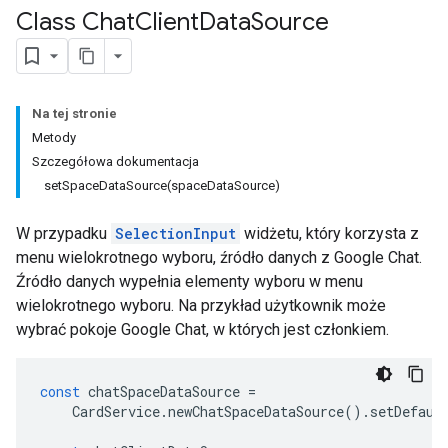
Class Chat
Client
Data
Source
Na tej stronie
Metody
Szczegółowa dokumentacja
setSpaceDataSource(spaceDataSource)
W przypadku
SelectionInput
widżetu, który korzysta z
menu wielokrotnego wyboru, źródło danych z Google Chat.
Źródło danych wypełnia elementy wyboru w menu
wielokrotnego wyboru. Na przykład użytkownik może
wybrać pokoje Google Chat, w których jest członkiem.
const
chatSpaceDataSource
=
CardService
.
newChatSpaceDataSource
().
setDefaul