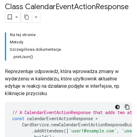
Class Calendar
Event
Action
Response
Na tej stronie
Metody
Szczegółowa dokumentacja
printJson()
Reprezentuje odpowiedź, która wprowadza zmiany w
wydarzeniu w kalendarzu, które użytkownik aktualnie
edytuje w reakcji na działanie podjęte w interfejsie, np.
kliknięcie przycisku.
// A CalendarEventActionResponse that adds two atte
const
calendarEventActionResponse
=
CardService
.
newCalendarEventActionResponseBuild
.
addAttendees
([
'user1@example.com'
,
'user2
.
build
();