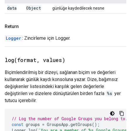
data
Object
günlüğe kaydedilecek nesne
Return
Logger
: Zincirleme için Logger.
log(
format
,
values)
Biçimlendirilmiş bir dizeyi, sağlanan biçim ve değerleri
kullanarak günlük kaydı konsoluna yazar. Dize, bağımsız
değişkenler listesindeki karşılık gelen değerlerle
değiştirilen ve dizelere dönüştürülen birden fazla
%s
yer
tutucu içerebilir.
// Log the number of Google Groups you belong to.
const
groups
=
GroupsApp
.
getGroups
();
Logger
.
log
(
'You are a member of %s Google Groups.