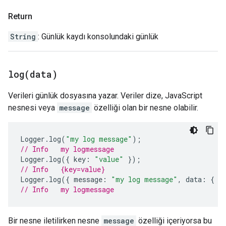
Return
String
: Günlük kaydı konsolundaki günlük
log(
data)
Verileri günlük dosyasına yazar. Veriler dize, JavaScript
nesnesi veya
message
özelliği olan bir nesne olabilir.
Logger
.
log
(
"my log message"
);
// Info   my logmessage
Logger
.
log
({
key
:
"value"
});
// Info   {key=value}
Logger
.
log
({
message
:
"my log message"
,
data
:
{
k
// Info   my logmessage
Bir nesne iletilirken nesne
message
özelliği içeriyorsa bu