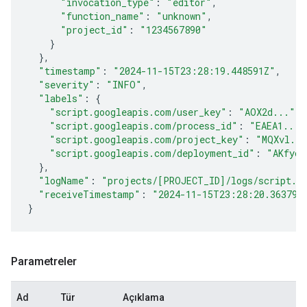
"invocation_type"
:
"editor"
,
"function_name"
:
"unknown"
,
"project_id"
:
"1234567890"
}
}
,
"timestamp"
:
"2024-11-15T23:28:19.448591Z"
,
"severity"
:
"INFO"
,
"labels"
:
{
"script.googleapis.com/user_key"
:
"AOX2d..."
,
"script.googleapis.com/process_id"
:
"EAEA1..."
"script.googleapis.com/project_key"
:
"MQXvl...
"script.googleapis.com/deployment_id"
:
"AKfyc.
}
,
"logName"
:
"projects/[PROJECT_ID]/logs/script.g
"receiveTimestamp"
:
"2024-11-15T23:28:20.363790
}
Parametreler
Ad
Tür
Açıklama