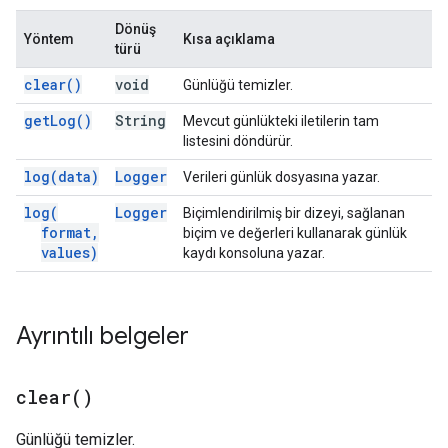
Dönüş
Yöntem
Kısa açıklama
türü
clear(
)
void
Günlüğü temizler.
get
Log(
)
String
Mevcut günlükteki iletilerin tam
listesini döndürür.
log(
data)
Logger
Verileri günlük dosyasına yazar.
log(
Logger
Biçimlendirilmiş bir dizeyi, sağlanan
format
,
biçim ve değerleri kullanarak günlük
values)
kaydı konsoluna yazar.
Ayrıntılı belgeler
clear(
)
Günlüğü temizler.