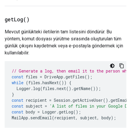
get
Log(
)
Mevcut günlükteki iletilerin tam listesini döndürür. Bu
yöntem, komut dosyası yürütme sırasında oluşturulan tüm
günlük çıkışını kaydetmek veya e-postayla göndermek için
kullanılabilir.
// Generate a log, then email it to the person who
const
files
=
DriveApp
.
getFiles
();
while
(
files
.
hasNext
())
{
Logger
.
log
(
files
.
next
().
getName
());
}
const
recipient
=
Session
.
getActiveUser
().
getEmail
const
subject
=
'A list of files in your Google Dr
const
body
=
Logger
.
getLog
();
MailApp
.
sendEmail
(
recipient
,
subject
,
body
);