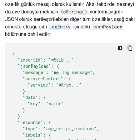
özellik günlük mesajı olarak kullanılır. Aksi takdirde, nesneyi
dizeye dönüştürmek için
toString()
yöntemi çağrılır.
JSON olarak serileştirilebilen diğer tüm özellikler, aşağıdaki
örnekte olduğu gibi
LogEntry
içindeki
jsonPayload
bölümüne dahil edilir:
{
"insertId"
:
"w5eib..."
,
"jsonPayload"
:
{
"message"
:
"my log message"
,
"serviceContext"
:
{
"service"
:
"AKfyc..."
}
,
"data"
:
{
"key"
:
"value"
}
}
,
"resource"
:
{
"type"
:
"app_script_function"
,
"labels"
:
{