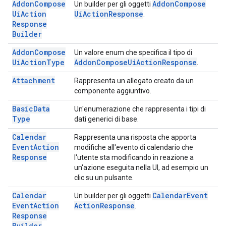
Addon
Compose
Addon
Compose
Un builder per gli oggetti
Ui
Action
Ui
Action
Response
.
Response
Builder
Addon
Compose
Un valore enum che specifica il tipo di
Ui
Action
Type
Addon
Compose
Ui
Action
Response
.
Attachment
Rappresenta un allegato creato da un
componente aggiuntivo.
Basic
Data
Un'enumerazione che rappresenta i tipi di
Type
dati generici di base.
Calendar
Rappresenta una risposta che apporta
Event
Action
modifiche all'evento di calendario che
Response
l'utente sta modificando in reazione a
un'azione eseguita nella UI, ad esempio un
clic su un pulsante.
Calendar
Calendar
Event
Un builder per gli oggetti
Event
Action
Action
Response
.
Response
Builder