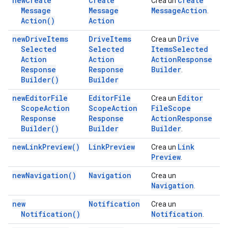
new
Create
Create
Create
Crea un
Message
Message
Message
Action
.
Action(
)
Action
new
Drive
Items
Drive
Items
Drive
Crea un
Selected
Selected
Items
Selected
Action
Action
Action
Response
Response
Response
Builder
.
Builder(
)
Builder
new
Editor
File
Editor
File
Editor
Crea un
Scope
Action
Scope
Action
File
Scope
Response
Response
Action
Response
Builder(
)
Builder
Builder
.
new
Link
Preview(
)
Link
Preview
Link
Crea un
Preview
.
new
Navigation(
)
Navigation
Crea un
Navigation
.
new
Notification
Crea un
Notification(
)
Notification
.