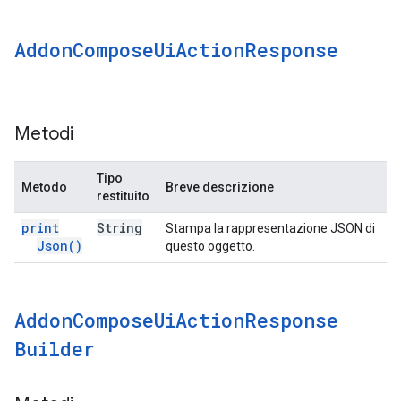
Addon
Compose
Ui
Action
Response
Metodi
Tipo
Metodo
Breve descrizione
restituito
print
String
Stampa la rappresentazione JSON di
Json(
)
questo oggetto.
Addon
Compose
Ui
Action
Response
Builder