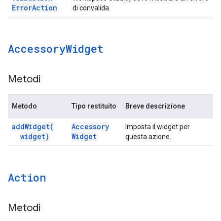
Error
Action
di convalida.
Accessory
Widget
Metodi
Metodo
Tipo restituito
Breve descrizione
add
Widget(
Accessory
Imposta il widget per
widget)
Widget
questa azione.
Action
Metodi