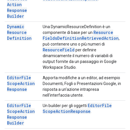
Action
Response
Builder
Dynamic
Una DynamicResourceDefinition è un
Resource
Resource
componente di base per un
Definition
Fields
Definition
Retrieved
Action
,
può contenere uno o più numeri di
Resource
Field
per definire
dinamicamente il numero di variabili di
output fornite da un passaggio in Google
Workspace Studio.
Editor
File
Apporta modifiche a un editor, ad esempio
Scope
Action
Documenti, Fogli o Presentazioni Google, in
Response
risposta a un'azione intrapresa
nell'interfaccia utente.
Editor
File
Editor
File
Un builder per gli oggetti
Scope
Action
Scope
Action
Response
.
Response
Builder