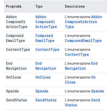
Proprietà
Tipo
Descrizione
Addon
Addon
Addon
L'enumerazione
Compose
Ui
Compose
Ui
Compose
Ui
Action
Action
Type
Action
Type
Type
.
Composed
Composed
L'enumerazione
Email
Type
Email
Type
Composed
Email
Type
.
Content
Type
Content
Type
L'enumerazione
Content
Type
.
End
End
End
L'enumerazione
Navigation
Navigation
Navigation
.
On
Close
On
Close
On
L'enumerazione
Close
.
Open
As
Open
As
Open
As
L'enumerazione
.
Send
Status
Send
Status
Send
L'enumerazione
Status
.