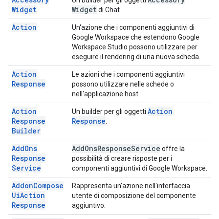
Un builder per gli oggetti
Widget
Widget
di Chat.
Action
Un'azione che i componenti aggiuntivi di
Google Workspace che estendono Google
Workspace Studio possono utilizzare per
eseguire il rendering di una nuova scheda.
Action
Le azioni che i componenti aggiuntivi
Response
possono utilizzare nelle schede o
nell'applicazione host.
Action
Action
Un builder per gli oggetti
Response
Response
.
Builder
Add
Ons
Add
Ons
Response
Service
offre la
Response
possibilità di creare risposte per i
Service
componenti aggiuntivi di Google Workspace.
Addon
Compose
Rappresenta un'azione nell'interfaccia
Ui
Action
utente di composizione del componente
Response
aggiuntivo.