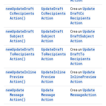
Action
.
new
Update
Draft
Update
Draft
Update
Crea un
Cc
Recipients
Cc
Recipients
Draft
Cc
Action(
)
Action
Recipients
Action
.
new
Update
Draft
Update
Draft
Update
Crea un
Subject
Subject
Draft
Subject
Action(
)
Action
Action
.
new
Update
Draft
Update
Draft
Update
Crea un
To
Recipients
To
Recipients
Draft
To
Action(
)
Action
Recipients
Action
.
new
Update
Inline
Update
Inline
Update
Crea un
Preview
Preview
Inline
Preview
Action(
)
Action
Action
.
new
Update
Update
Update
Crea un
Message
Message
Message
Action
.
Action(
)
Action