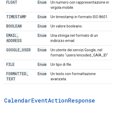
FLOAT
Enum
Un numero con rappresentazione in
virgola mobile.
TIMESTAMP
Enum
Un timestamp in formato ISO 8601.
BOOLEAN
Enum
Un valore booleano.
EMAIL
_
Enum
Una stringa nel formato di un
ADDRESS
indirizzo email.
GOOGLE
_
USER
Enum
Un utente dei servizi Google, nel
formato "users/encoded_GAIA_ID"
FILE
Enum
Un tipo di file.
FORMATTED
_
Enum
Un testo con formattazione
TEXT
avanzata.
Calendar
Event
Action
Response