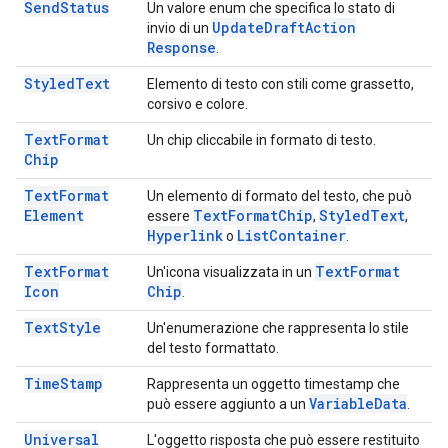
Send
Status
Un valore enum che specifica lo stato di
Update
Draft
Action
invio di un
Response
.
Styled
Text
Elemento di testo con stili come grassetto,
corsivo e colore.
Text
Format
Un chip cliccabile in formato di testo.
Chip
Text
Format
Un elemento di formato del testo, che può
Element
Text
Format
Chip
Styled
Text
essere
,
,
Hyperlink
List
Container
o
.
Text
Format
Text
Format
Un'icona visualizzata in un
Icon
Chip
.
Text
Style
Un'enumerazione che rappresenta lo stile
del testo formattato.
Time
Stamp
Rappresenta un oggetto timestamp che
Variable
Data
può essere aggiunto a un
.
Universal
L'oggetto risposta che può essere restituito