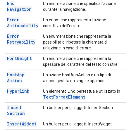
End
Un'enumerazione che specifica l'azione
Navigation
durante la navigazione.
Error
Un enum che rappresenta l'azione
Actionability
correttiva dell'errore.
Error
Un'enumerazione che rappresenta la
Retryability
possibilità di ripetere la chiamata di
un'azione in caso di errore.
Font
Weight
Un'enumerazione che rappresenta lo
spessore del carattere del testo con stile.
Host
App
Un'azione HostAppAction è un tipo di
Action
azione gestita da singole app host.
Hyperlink
Un elemento Link ipertestuale utilizzato in
Text
Format
Element
.
Insert
Un builder per gli oggetti InsertSection.
Section
Insert
Widget
Un builder per gli oggetti InsertWidget.