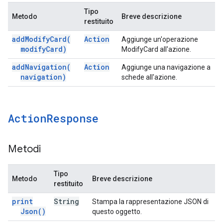
Tipo
Metodo
Breve descrizione
restituito
add
Modify
Card(
Action
Aggiunge un'operazione
modify
Card)
ModifyCard all'azione.
add
Navigation(
Action
Aggiunge una navigazione a
navigation)
schede all'azione.
Action
Response
Metodi
Tipo
Metodo
Breve descrizione
restituito
print
String
Stampa la rappresentazione JSON di
Json(
)
questo oggetto.