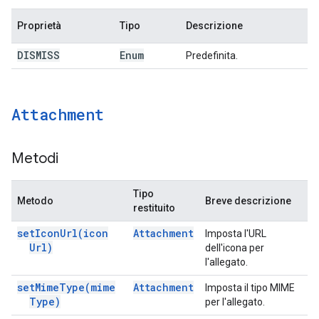
Proprietà
Tipo
Descrizione
DISMISS
Enum
Predefinita.
Attachment
Metodi
Tipo
Metodo
Breve descrizione
restituito
set
Icon
Url(
icon
Attachment
Imposta l'URL
Url)
dell'icona per
l'allegato.
set
Mime
Type(
mime
Attachment
Imposta il tipo MIME
Type)
per l'allegato.