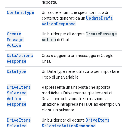
risposta.
Content
Type
Un valore enum che specifica il tipo di
Update
Draft
contenuti generati da un
Action
Response
.
Create
Create
Message
Un builder per gli oggetti
Message
Action
di Chat.
Action
Data
Actions
Crea o aggiorna un messaggio in Google
Response
Chat.
Data
Type
Un DataType viene utilizzato per impostare
il tipo di una variabile.
Drive
Items
Rappresenta una risposta che apporta
Selected
modifiche a Drive mentre gli elementi di
Action
Drive sono selezionati e in reazione a
Response
un'azione intrapresa nella UI, ad esempio un
clic su un pulsante.
Drive
Items
Drive
Items
Un builder per gli oggetti
Selected
Selected
Action
Response
.