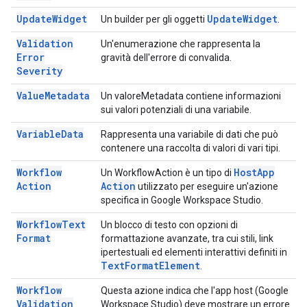
Update
Widget
Update
Widget
Un builder per gli oggetti
.
Validation
Un'enumerazione che rappresenta la
Error
gravità dell'errore di convalida.
Severity
Value
Metadata
Un valoreMetadata contiene informazioni
sui valori potenziali di una variabile.
Variable
Data
Rappresenta una variabile di dati che può
contenere una raccolta di valori di vari tipi.
Workflow
Host
App
Un WorkflowAction è un tipo di
Action
Action
utilizzato per eseguire un'azione
specifica in Google Workspace Studio.
Workflow
Text
Un blocco di testo con opzioni di
Format
formattazione avanzate, tra cui stili, link
ipertestuali ed elementi interattivi definiti in
Text
Format
Element
.
Workflow
Questa azione indica che l'app host (Google
Validation
Workspace Studio) deve mostrare un errore