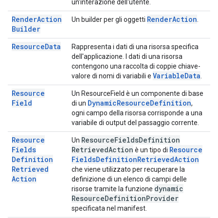
un'interazione dell'utente.
Render
Action
Render
Action
Un builder per gli oggetti
.
Builder
Resource
Data
Rappresenta i dati di una risorsa specifica
dell'applicazione. I dati di una risorsa
contengono una raccolta di coppie chiave-
Variable
Data
valore di nomi di variabili e
.
Resource
Un ResourceField è un componente di base
Field
Dynamic
Resource
Definition
di un
,
ogni campo della risorsa corrisponde a una
variabile di output del passaggio corrente.
Resource
Resource
Fields
Definition
Un
Fields
Retrieved
Action
Resource
è un tipo di
Definition
Fields
Definition
Retrieved
Action
Retrieved
che viene utilizzato per recuperare la
Action
definizione di un elenco di campi delle
dynamic
risorse tramite la funzione
Resource
Definition
Provider
specificata nel manifest.