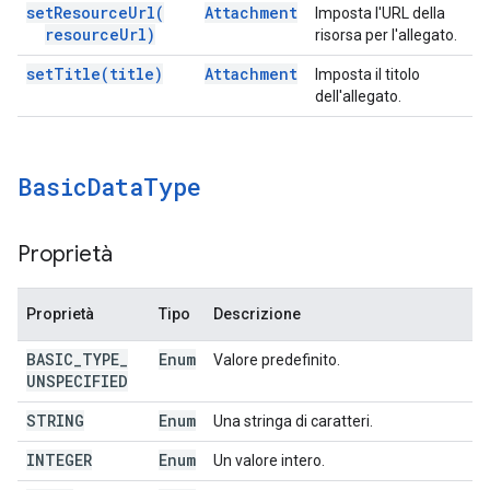
set
Resource
Url(
Attachment
Imposta l'URL della
resource
Url)
risorsa per l'allegato.
set
Title(
title)
Attachment
Imposta il titolo
dell'allegato.
Basic
Data
Type
Proprietà
Proprietà
Tipo
Descrizione
BASIC
_
TYPE
_
Enum
Valore predefinito.
UNSPECIFIED
STRING
Enum
Una stringa di caratteri.
INTEGER
Enum
Un valore intero.