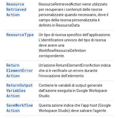
Resource
ResourceRetrievedAction viene utilizzato
Retrieved
per recuperare i contenuti delle risorse
Action
personalizzate quando necessario, dove il
campo della risorsa personalizzata è
definito in ResourceData.
Resource
Type
Un tipo di risorsa specifico dell'applicazione.
L'identificatore univoco del tipo di risorsa
deve avere una
WorkflowResourceDefinition
corrispondente.
Return
Un'azione ReturnElementErrorAction indica
Element
Error
che si è verificato un errore durante
Action
l'invocazione dell'elemento.
Return
Output
Contiene le variabili di output generate
Variables
dall'azione eseguita in Google Workspace
Action
Studio.
Save
Workflow
Questa azione indica che l'app host (Google
Action
Workspace Studio) deve salvare l'agente.