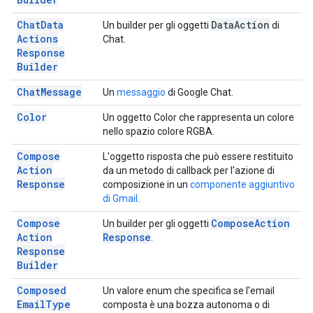
Chat
Data
Data
Action
Un builder per gli oggetti
di
Actions
Chat.
Response
Builder
Chat
Message
Un
messaggio
di Google Chat.
Color
Un oggetto Color che rappresenta un colore
nello spazio colore RGBA.
Compose
L'oggetto risposta che può essere restituito
Action
da un metodo di callback per l'azione di
Response
composizione in un
componente aggiuntivo
di Gmail
.
Compose
Compose
Action
Un builder per gli oggetti
Action
Response
.
Response
Builder
Composed
Un valore enum che specifica se l'email
Email
Type
composta è una bozza autonoma o di