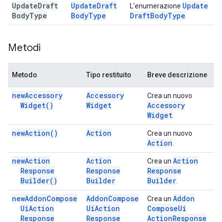
Update
Draft
Update
Draft
Update
L'enumerazione
Body
Type
Body
Type
Draft
Body
Type
.
Metodi
Metodo
Tipo restituito
Breve descrizione
new
Accessory
Accessory
Crea un nuovo
Widget(
)
Widget
Accessory
Widget
.
new
Action(
)
Action
Crea un nuovo
Action
.
new
Action
Action
Action
Crea un
Response
Response
Response
Builder(
)
Builder
Builder
.
new
Addon
Compose
Addon
Compose
Addon
Crea un
Ui
Action
Ui
Action
Compose
Ui
Response
Response
Action
Response