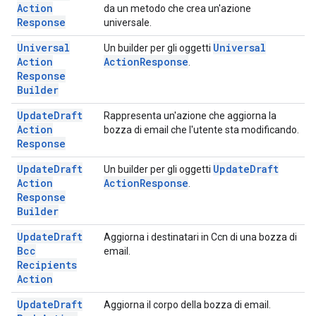
Action
da un metodo che crea un'azione
Response
universale.
Universal
Universal
Un builder per gli oggetti
Action
Action
Response
.
Response
Builder
Update
Draft
Rappresenta un'azione che aggiorna la
Action
bozza di email che l'utente sta modificando.
Response
Update
Draft
Update
Draft
Un builder per gli oggetti
Action
Action
Response
.
Response
Builder
Update
Draft
Aggiorna i destinatari in Ccn di una bozza di
Bcc
email.
Recipients
Action
Update
Draft
Aggiorna il corpo della bozza di email.