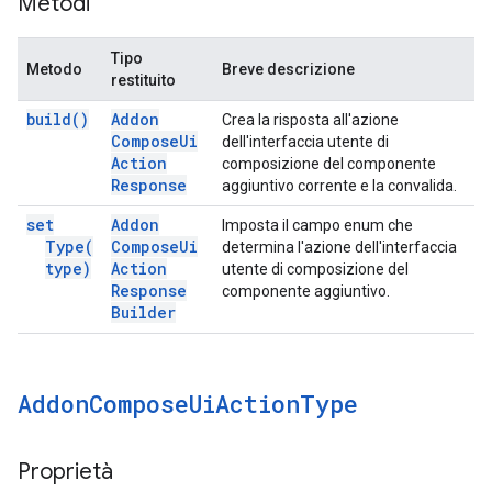
Metodi
Tipo
Metodo
Breve descrizione
restituito
build(
)
Addon
Crea la risposta all'azione
Compose
Ui
dell'interfaccia utente di
Action
composizione del componente
Response
aggiuntivo corrente e la convalida.
set
Addon
Imposta il campo enum che
Type(
Compose
Ui
determina l'azione dell'interfaccia
type)
Action
utente di composizione del
Response
componente aggiuntivo.
Builder
Addon
Compose
Ui
Action
Type
Proprietà