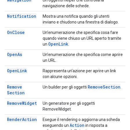
Un oggetto helper che controlla la
navigazione delle schede.
Notification
Mostra una notifica quando gli utenti
inviano e chiudono una finestra di dialogo.
On
Close
Un'enumerazione che specifica cosa fare
quando viene chiuso un URL aperto tramite
Open
Link
un
.
Open
As
Un'enumerazione che specifica come aprire
un URL.
Open
Link
Rappresenta un'azione per aprire un link
con alcune opzioni.
Remove
Remove
Section
Un builder per gli oggetti
.
Section
Remove
Widget
Un generatore per gli oggetti
RemoveWidget.
Render
Action
Esegue il rendering o aggiorna una scheda
Action
eseguendo un
in risposta a