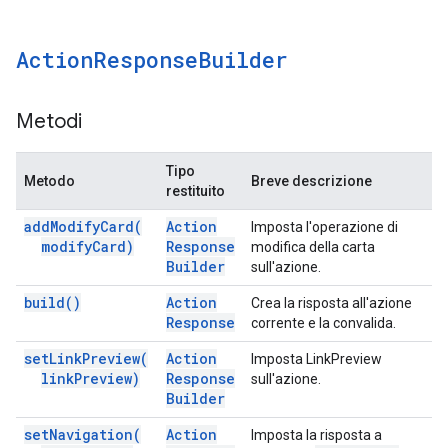
Action
Response
Builder
Metodi
Tipo
Metodo
Breve descrizione
restituito
add
Modify
Card(
Action
Imposta l'operazione di
modify
Card)
Response
modifica della carta
Builder
sull'azione.
build(
)
Action
Crea la risposta all'azione
Response
corrente e la convalida.
set
Link
Preview(
Action
Imposta LinkPreview
link
Preview)
Response
sull'azione.
Builder
set
Navigation(
Action
Imposta la risposta a