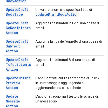
Body
Action
Update
Draft
Un valore enum che specifica il tipo di
Body
Type
Update
Draft
Body
Action
.
Update
Draft
Aggiorna i destinatari in Cc di una bozza di
Cc
Recipients
email.
Action
Update
Draft
Aggiorna la riga dell'oggetto di una bozza di
Subject
email.
Action
Update
Draft
Aggiorna i destinatari A di una bozza di
To
Recipients
email.
Action
Update
Inline
L'app Chat visualizza l'anteprima di un link
Preview
in un messaggio aggiungendo o
Action
aggiornando una o più schede.
Update
L'app Chat aggiorna il testo o le schede di
Message
un messaggio.
Action