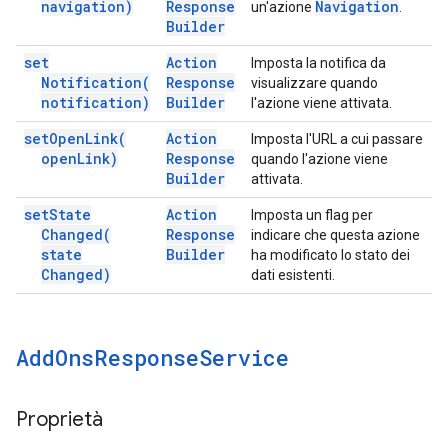
navigation)
Response
Navigation
un'azione
.
Builder
set
Action
Imposta la notifica da
Notification(
Response
visualizzare quando
notification)
Builder
l'azione viene attivata.
set
Open
Link(
Action
Imposta l'URL a cui passare
open
Link)
Response
quando l'azione viene
Builder
attivata.
set
State
Action
Imposta un flag per
Changed(
Response
indicare che questa azione
state
Builder
ha modificato lo stato dei
Changed)
dati esistenti.
Add
Ons
Response
Service
Proprietà