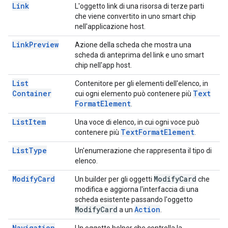
Link
L'oggetto link di una risorsa di terze parti
che viene convertito in uno smart chip
nell'applicazione host.
Link
Preview
Azione della scheda che mostra una
scheda di anteprima del link e uno smart
chip nell'app host.
List
Contenitore per gli elementi dell'elenco, in
Container
Text
cui ogni elemento può contenere più
Format
Element
.
List
Item
Una voce di elenco, in cui ogni voce può
Text
Format
Element
contenere più
.
List
Type
Un'enumerazione che rappresenta il tipo di
elenco.
Modify
Card
Modify
Card
Un builder per gli oggetti
che
modifica e aggiorna l'interfaccia di una
scheda esistente passando l'oggetto
Modify
Card
Action
a un
.
Navigation