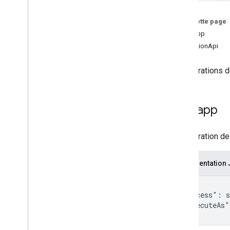
Forms
Gmail
Sur cette page
Sheets
Webapp
Slides
ExecutionApi
Espace de travail
Plus
.
.
.
Configurations d
Autres services Google
Google Analytics
Webapp
Google Maps
Google Translate
Configuration de
Vertex AI
You
Tube
Plus
.
.
.
Représentation
{

Services publics
  "access": s
Connexions API et bases de données
  "executeAs"
Ergonomie des données et
}
optimisation