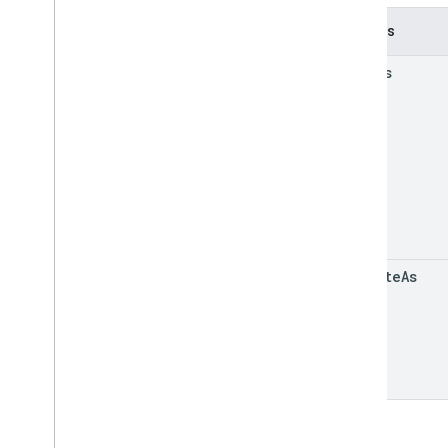
Contenu HTML
Informations sur l'exécution du script
Champs
access
Ressources du projet de script
Déclencheurs et événements
d'automatisation
Fichier manifeste
Aperçu
Bibliothèques et services avancés
Applications Web et exécutables
d'API
Macros Sheets
Ajouter des URL à la liste
execute
As
d'autorisation
Quotas et limites
Modules complémentaires
Google Workspace
Services
Fichier manifeste