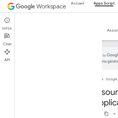
Accueil
Apps Script
Workspace
Apps Script
Infos
Aperçu
Guides
Référence
Exemples
Assis
Chat
API
traductions généré
Aperçu
Accueil
Google
Services Google Workspace
console d'administration
Ressour
Calendar
d'appli
Chat
Docs
Drive