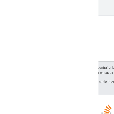
Sauf indication contraire, 
Apache 2.0
. Pour en savoir
Dernière mise à jour le 202