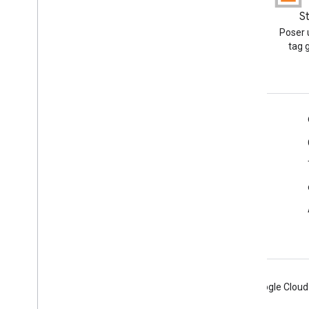
Blog
S
Lire le blog des développeurs
Poser 
Google Workspace
tag 
Google Workspace for Developers
Présentation de la plate-forme
Produits pour les développeurs
Notes de version
Assistance réservée aux développeurs
Conditions d'utilisation
Android
Chrome
Firebase
Google Cloud