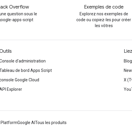
tack Overflow
Exemples de code
une question sous le
Explorez nos exemples de
google-apps-script
code ou copiez-les pour créer
les vôtres
Outils
Lie
Console d'administration
Blog
Tableau de bord Apps Script
News
console Google Cloud
X (T
API Explorer
You
 Platform
Google AI
Tous les produits