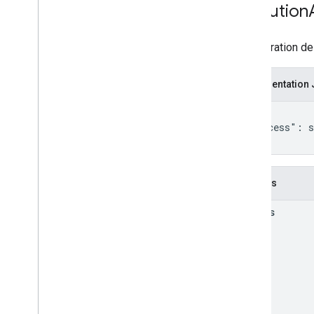
API des modules complémentaires
Execution
API Apps Script
Configuration de 
v1
Bibliothèques clientes
Représentation
{

  "access": s
}
Champs
access