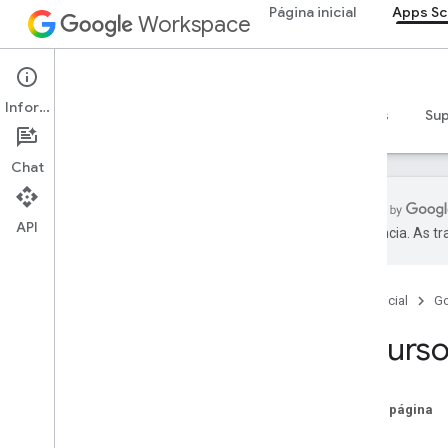
Página inicial
Apps Sc
Workspace
Apps Script
Informações
Visão geral
Guias
Referência
Exemplos
Su
Chat
API
preferência. As t
Visão geral
Página inicial
G
Serviços do Google Workspace
Admin Console
Recurso
Calendar
Chat
Documentos
Nesta página
Drive
Drive