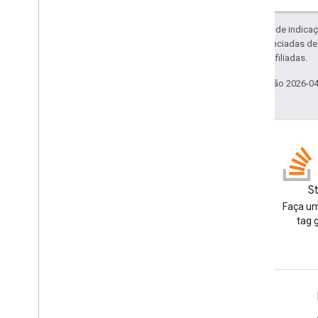
Exceto em caso de indicaç
código são licenciadas d
da Oracle e/ou afiliadas.
Última atualização 2026-0
Blog
S
Leia o blog para
Faça um
desenvolvedores do Google
tag 
Workspace
Google Workspace para desenvolvedores