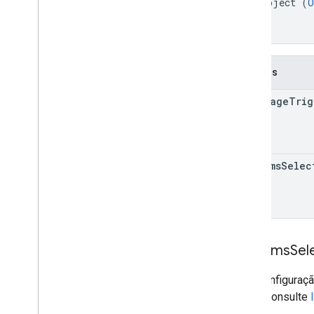
    object (
O
Execução de script e informações
  }

}
Recursos do projeto de script
Eventos e acionadores de automação
Campos
Manifesto
Cotas e limites
homepage
Trig
Complementos do Google
Workspace
Serviços
on
Items
Selec
Manifesto
Recurso Add
Ons
Recurso do Agenda
Recurso do Drive
Recurso do Gmail
On
Items
Sel
Recurso de editores
Recurso do Meet
Uma configuraçã
Recurso página
Página inicial
Drive. Consulte
API Add-ons