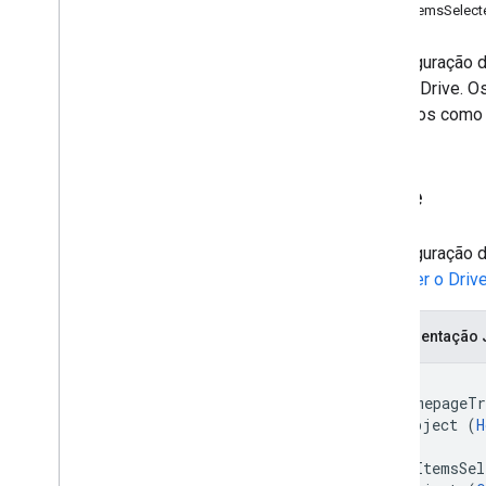
Formulários
OnItemsSelect
Gmail
Planilhas
A configuração d
Apresentações
Google Drive. O
Espaço de trabalho
marcados com
Mais
.
.
.
Outros serviços do Google
Drive
Google Analytics
Google Maps
A configuração 
Google Translate
Estender o Dri
Vertex AI
You
Tube
Representação
Mais
.
.
.
{

Serviços de serviços públicos
  "homepageTr
Conexões de banco de dados de APIs
    object (
H
  },

Usabilidade e otimização de dados
  "onItemsSel
Conteúdo HTML e