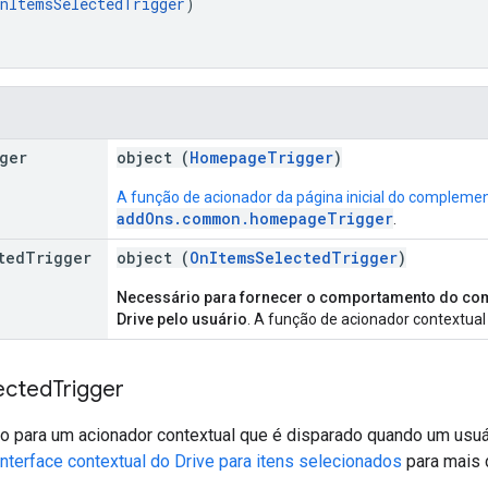
nItemsSelectedTrigger
)

ger
object (
HomepageTrigger
)
A função de acionador da página inicial do complemen
addOns.common.homepageTrigger
.
ted
Trigger
object (
OnItemsSelectedTrigger
)
Necessário para fornecer o comportamento do com
Drive pelo usuário
. A função de acionador contextual 
ected
Trigger
o para um acionador contextual que é disparado quando um usuá
Interface contextual do Drive para itens selecionados
para mais 