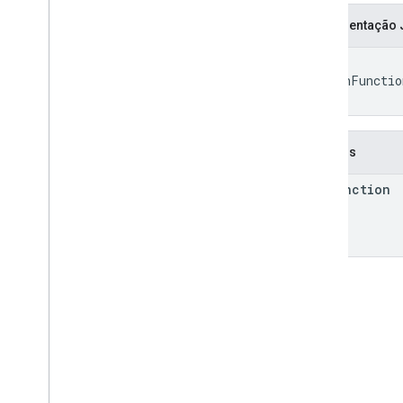
Representação
API Apps Script
v1
{

Bibliotecas de clientes
  "runFunctio
}
Campos
run
Function