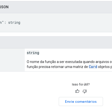
 JSON
n": string

string
O nome da função a ser executada quando arquivos ou
Card
função precisa retornar uma matriz de
objetos p
Isso foi útil?
Envie comentários