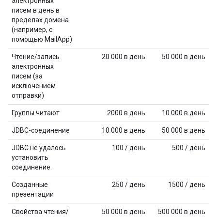
электронных
писем в день в
пределах домена
(например, с
помощью MailApp)
Чтение/запись
20 000 в день
50 000 в день
электронных
писем (за
исключением
отправки)
Группы читают
2000 в день
10 000 в день
JDBC-соединение
10 000 в день
50 000 в день
JDBC не удалось
100 / день
500 / день
установить
соединение.
Созданные
250 / день
1500 / день
презентации
Свойства чтения/
50 000 в день
500 000 в день