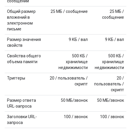
сообщении
Общий размер
25 МБ / сообщение
25 МБ /
вложений в
сообщение
электронном
письме
Размер значения
9 КБ / вал
9 КБ / вал
свойств
Свойства общего
500 КБ /
500 КБ /
объема памяти
хранилище
хранилище
недвижимости
недвижимости
Триггеры
20 / пользователь /
20 /
скрипт
пользователь /
скрипт
Размер ответа
50 МБ/звонок
50 МБ/звонок
URL-запроса
Заголовки URL-
100 / звонок
100 / звонок
запроса