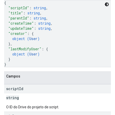
{
"scriptId"
: 
string
,
"title"
: 
string
,
"parentId"
: 
string
,
"createTime"
: 
string
,
"updateTime"
: 
string
,
"creator"
: 
{
object (
User
)
}
,
"lastModifyUser"
: 
{
object (
User
)
}
}
Campos
script
Id
string
O ID do Drive do projeto de script.