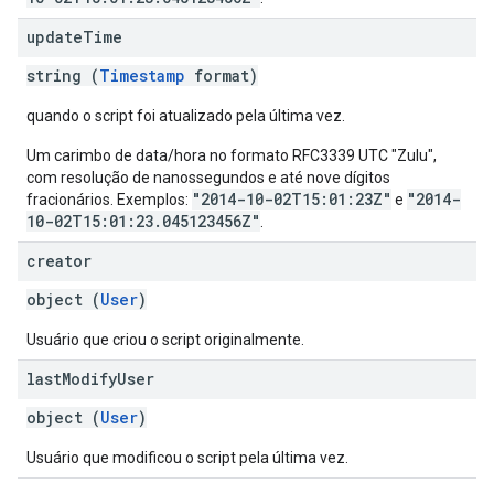
update
Time
string (
Timestamp
format)
quando o script foi atualizado pela última vez.
Um carimbo de data/hora no formato RFC3339 UTC "Zulu",
com resolução de nanossegundos e até nove dígitos
"2014-10-02T15:01:23Z"
"2014-
fracionários. Exemplos:
e
10-02T15:01:23.045123456Z"
.
creator
object (
User
)
Usuário que criou o script originalmente.
last
Modify
User
object (
User
)
Usuário que modificou o script pela última vez.