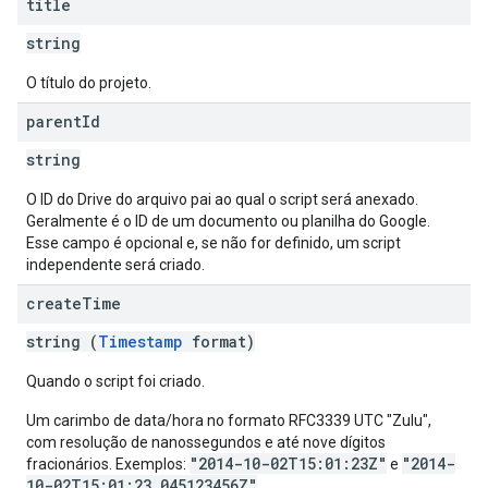
title
string
O título do projeto.
parent
Id
string
O ID do Drive do arquivo pai ao qual o script será anexado.
Geralmente é o ID de um documento ou planilha do Google.
Esse campo é opcional e, se não for definido, um script
independente será criado.
create
Time
string (
Timestamp
format)
Quando o script foi criado.
Um carimbo de data/hora no formato RFC3339 UTC "Zulu",
com resolução de nanossegundos e até nove dígitos
"2014-10-02T15:01:23Z"
"2014-
fracionários. Exemplos:
e
10-02T15:01:23.045123456Z"
.