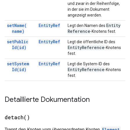
und zwar in der Reihenfolge,
in der sie im Dokument
angezeigt werden.
set
Name(
Entity
Ref
Entity
Legt den Namen des
name)
Reference
-Knotens fest.
set
Public
Entity
Ref
Legt die öffentliche ID des
Id(
id)
Entity
Reference
-Knotens
fest.
set
System
Entity
Ref
Legt die System-ID des
Id(
id)
Entity
Reference
-Knotens
fest.
Detaillierte Dokumentation
detach(
)
Trennt den Knoten vom übergeordneten Knoten
Element
.