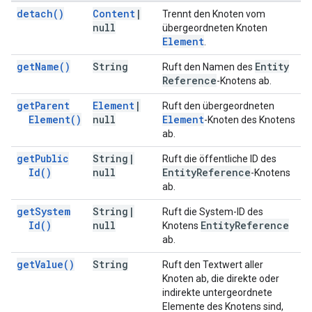
detach(
)
Content
|
Trennt den Knoten vom
null
übergeordneten Knoten
Element
.
get
Name(
)
String
Entity
Ruft den Namen des
Reference
-Knotens ab.
get
Parent
Element
|
Ruft den übergeordneten
Element(
)
null
Element
-Knoten des Knotens
ab.
get
Public
String
|
Ruft die öffentliche ID des
Id(
)
null
Entity
Reference
-Knotens
ab.
get
System
String
|
Ruft die System-ID des
Id(
)
null
Entity
Reference
Knotens
ab.
get
Value(
)
String
Ruft den Textwert aller
Knoten ab, die direkte oder
indirekte untergeordnete
Elemente des Knotens sind,