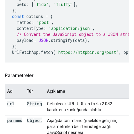
pets
:
[
'fido'
,
'fluffy'
],
};
const
options
=
{
method
:
'post'
,
contentType
:
'application/json'
,
// Convert the JavaScript object to a JSON strin
payload
:
JSON
.
stringify
(
data
),
};
UrlFetchApp
.
fetch
(
'https://httpbin.org/post'
,
opti
Parametreler
Ad
Tür
Açıklama
url
String
Getirilecek URL. URL en fazla 2.082
karakter uzunluğunda olabilir.
params
Object
Aşağıda tanımlandığı şekilde gelişmiş
parametreleri belirten isteğe bağlı
JavaScript nesnesi.