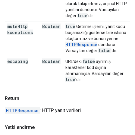
olarak takip etmez; orijinal HTTP
yanıtını döndürür. Varsayılan
true
değer
'dir.
mute
Http
Boolean
true
Getirme işlemi, yanıt kodu
Exceptions
başarısızlığı gösterse bile istisna
oluşturmaz ve bunun yerine
HTTPResponse
döndürür.
false
Varsayılan değer
'dir.
escaping
Boolean
false
URL'deki
ayrılmış
karakterler kod dışına
alınmamışsa. Varsayılan değer
true
'dir.
Return
HTTPResponse
: HTTP yanıt verileri.
Yetkilendirme