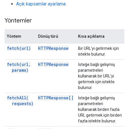
Açık kapsamlar ayarlama
Yöntemler
Yöntem
Dönüş türü
Kısa açıklama
fetch(
url)
HTTPResponse
Bir URL'yi getirmek için
istekte bulunur.
fetch(
url
,
HTTPResponse
İsteğe bağlı gelişmiş
params)
parametreleri
kullanarak bir URL'yi
getirmek için istekte
bulunur.
fetch
All(
HTTPResponse[]
İsteğe bağlı gelişmiş
requests)
parametreleri
kullanarak birden fazla
URL getirmek için birden
fazla istekte bulunur.