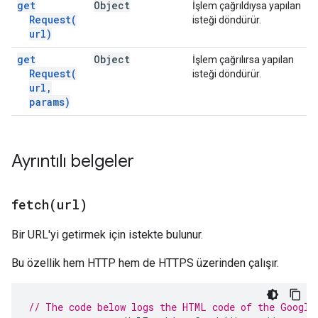
get
Object
İşlem çağrıldıysa yapılan
Request(
isteği döndürür.
url)
get
Object
İşlem çağrılırsa yapılan
Request(
isteği döndürür.
url
,
params)
Ayrıntılı belgeler
fetch(
url)
Bir URL'yi getirmek için istekte bulunur.
Bu özellik hem HTTP hem de HTTPS üzerinden çalışır.
// The code below logs the HTML code of the Google