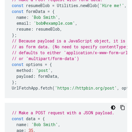
const
resumeBlob
=
Utilities
.
newBlob
(
'Hire me!'
,
'
const
formData
=
{
name
:
'Bob Smith'
,
email
:
'bob@example.com'
,
resume
:
resumeBlob
,
};
// Because payload is a JavaScript object, it is i
// as form data. (No need to specify contentType; 
// defaults to either 'application/x-www-form-urle
// or 'multipart/form-data')
const
options
=
{
method
:
'post'
,
payload
:
formData
,
};
UrlFetchApp
.
fetch
(
'https://httpbin.org/post'
,
opti
// Make a POST request with a JSON payload.
const
data
=
{
name
:
'Bob Smith'
,
age
:
35
,