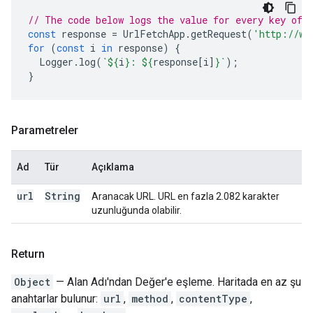
// The code below logs the value for every key of 
const
response
=
UrlFetchApp
.
getRequest
(
'http://ww
for
(
const
i
in
response
)
{
Logger
.
log
(
`
${
i
}
: 
${
response
[
i
]
}
`
);
}
Parametreler
Ad
Tür
Açıklama
url
String
Aranacak URL. URL en fazla 2.082 karakter
uzunluğunda olabilir.
Return
Object
— Alan Adı'ndan Değer'e eşleme. Haritada en az şu
anahtarlar bulunur:
url
,
method
,
contentType
,