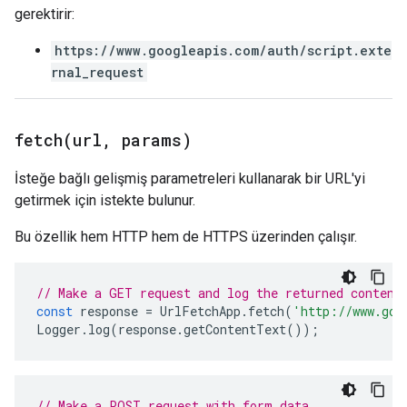
gerektirir:
https://www.googleapis.com/auth/script.exte
rnal_request
fetch(
url
,
params)
İsteğe bağlı gelişmiş parametreleri kullanarak bir URL'yi
getirmek için istekte bulunur.
Bu özellik hem HTTP hem de HTTPS üzerinden çalışır.
// Make a GET request and log the returned content
const
response
=
UrlFetchApp
.
fetch
(
'http://www.goo
Logger
.
log
(
response
.
getContentText
());
// Make a POST request with form data.