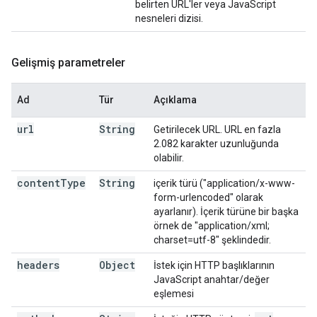
belirten URL'ler veya JavaScript
nesneleri dizisi.
Gelişmiş parametreler
Ad
Tür
Açıklama
url
String
Getirilecek URL. URL en fazla
2.082 karakter uzunluğunda
olabilir.
content
Type
String
içerik türü ("application/x-www-
form-urlencoded" olarak
ayarlanır). İçerik türüne bir başka
örnek de "application/xml;
charset=utf-8" şeklindedir.
headers
Object
İstek için HTTP başlıklarının
JavaScript anahtar/değer
eşlemesi