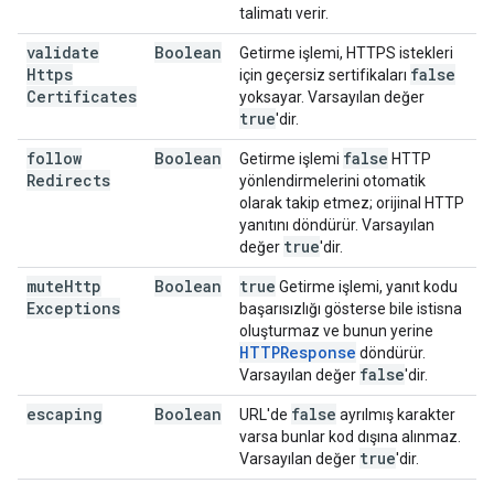
talimatı verir.
validate
Boolean
Getirme işlemi, HTTPS istekleri
Https
false
için geçersiz sertifikaları
Certificates
yoksayar. Varsayılan değer
true
'dir.
follow
Boolean
false
Getirme işlemi
HTTP
Redirects
yönlendirmelerini otomatik
olarak takip etmez; orijinal HTTP
yanıtını döndürür. Varsayılan
true
değer
'dir.
mute
Http
Boolean
true
Getirme işlemi, yanıt kodu
Exceptions
başarısızlığı gösterse bile istisna
oluşturmaz ve bunun yerine
HTTPResponse
döndürür.
false
Varsayılan değer
'dir.
escaping
Boolean
false
URL'de
ayrılmış karakter
varsa bunlar kod dışına alınmaz.
true
Varsayılan değer
'dir.