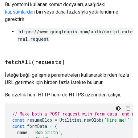
Bu yöntemi kullanan komut dosyaları, aşağıdaki
kapsamlardan
biri veya daha fazlasıyla yetkilendirme
gerektirir:
https://www.googleapis.com/auth/script.exte
rnal_request
fetchAll(
requests)
İsteğe bağlı gelişmiş parametreleri kullanarak birden fazla
URL getirmek için birden fazla istekte bulunur.
Bu özellik hem HTTP hem de HTTPS üzerinden çalışır.
// Make both a POST request with form data, and a 
const
resumeBlob
=
Utilities
.
newBlob
(
'Hire me!'
,
'
const
formData
=
{
name
:
'Bob Smith'
,