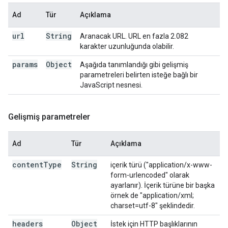
Ad
Tür
Açıklama
url
String
Aranacak URL. URL en fazla 2.082
karakter uzunluğunda olabilir.
params
Object
Aşağıda tanımlandığı gibi gelişmiş
parametreleri belirten isteğe bağlı bir
JavaScript nesnesi.
Gelişmiş parametreler
Ad
Tür
Açıklama
content
Type
String
içerik türü ("application/x-www-
form-urlencoded" olarak
ayarlanır). İçerik türüne bir başka
örnek de "application/xml;
charset=utf-8" şeklindedir.
headers
Object
İstek için HTTP başlıklarının