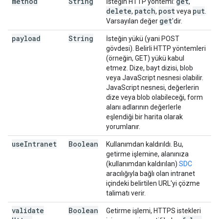
method
String
get
İsteğin HTTP yöntemi:
,
delete
patch
post
put
,
,
veya
.
get
Varsayılan değer
'dir.
payload
String
İsteğin yükü (yani POST
gövdesi). Belirli HTTP yöntemleri
(örneğin, GET) yükü kabul
etmez. Dize, bayt dizisi, blob
veya JavaScript nesnesi olabilir.
JavaScript nesnesi, değerlerin
dize veya blob olabileceği, form
alanı adlarının değerlerle
eşlendiği bir harita olarak
yorumlanır.
use
Intranet
Boolean
Kullanımdan kaldırıldı. Bu,
getirme işlemine, alanınıza
(kullanımdan kaldırılan)
SDC
aracılığıyla bağlı olan intranet
içindeki belirtilen URL'yi çözme
talimatı verir.
validate
Boolean
Getirme işlemi, HTTPS istekleri