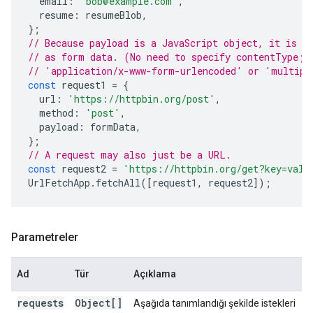
email
:
'bob@example.com'
,
resume
:
resumeBlob
,
};
// Because payload is a JavaScript object, it is i
// as form data. (No need to specify contentType; 
// 'application/x-www-form-urlencoded' or 'multipa
const
request1
=
{
url
:
'https://httpbin.org/post'
,
method
:
'post'
,
payload
:
formData
,
};
// A request may also just be a URL.
const
request2
=
'https://httpbin.org/get?key=valu
UrlFetchApp
.
fetchAll
([
request1
,
request2
]);
Parametreler
Ad
Tür
Açıklama
requests
Object[]
Aşağıda tanımlandığı şekilde istekleri