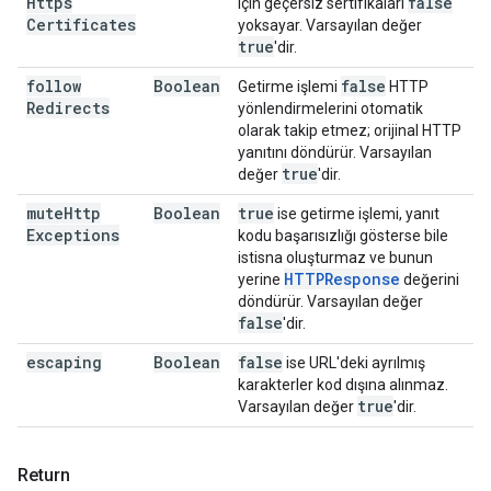
Https
false
için geçersiz sertifikaları
Certificates
yoksayar. Varsayılan değer
true
'dir.
follow
Boolean
false
Getirme işlemi
HTTP
Redirects
yönlendirmelerini otomatik
olarak takip etmez; orijinal HTTP
yanıtını döndürür. Varsayılan
true
değer
'dir.
mute
Http
Boolean
true
ise getirme işlemi, yanıt
Exceptions
kodu başarısızlığı gösterse bile
istisna oluşturmaz ve bunun
HTTPResponse
yerine
değerini
döndürür. Varsayılan değer
false
'dir.
escaping
Boolean
false
ise URL'deki ayrılmış
karakterler kod dışına alınmaz.
true
Varsayılan değer
'dir.
Return