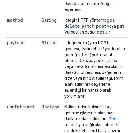
JavaScript anahtar/değer
eşlemesi
method
String
get
İsteğin HTTP yöntemi:
,
delete
patch
post
put
,
,
veya
.
get
Varsayılan değer
'dir.
payload
String
İsteğin yükü (yani POST
gövdesi). Belirli HTTP yöntemleri
(örneğin, GET) yükü kabul
etmez. Dize, bayt dizisi, blob
veya JavaScript nesnesi olabilir.
JavaScript nesnesi, değerlerin
dize veya blob olabileceği, form
alanı adlarının değerlerle
eşlendiği bir harita olarak
yorumlanır.
use
Intranet
Boolean
Kullanımdan kaldırıldı. Bu,
getirme işlemine, alanınıza
(kullanımdan kaldırılan)
SDC
aracılığıyla bağlı olan intranet
içindeki belirtilen URL'yi çözme