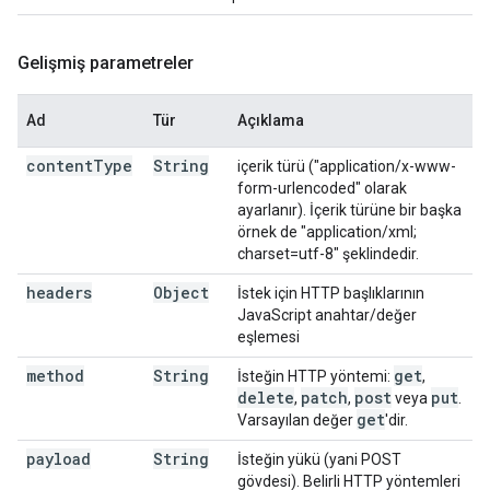
Gelişmiş parametreler
Ad
Tür
Açıklama
content
Type
String
içerik türü ("application/x-www-
form-urlencoded" olarak
ayarlanır). İçerik türüne bir başka
örnek de "application/xml;
charset=utf-8" şeklindedir.
headers
Object
İstek için HTTP başlıklarının
JavaScript anahtar/değer
eşlemesi
method
String
get
İsteğin HTTP yöntemi:
,
delete
patch
post
put
,
,
veya
.
get
Varsayılan değer
'dir.
payload
String
İsteğin yükü (yani POST
gövdesi). Belirli HTTP yöntemleri