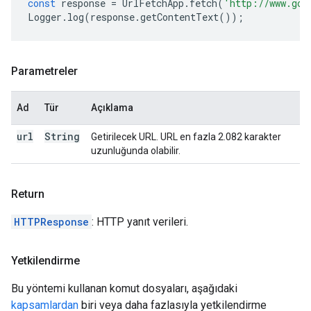
const
response
=
UrlFetchApp
.
fetch
(
'http://www.goo
Logger
.
log
(
response
.
getContentText
());
Parametreler
Ad
Tür
Açıklama
url
String
Getirilecek URL. URL en fazla 2.082 karakter
uzunluğunda olabilir.
Return
HTTPResponse
: HTTP yanıt verileri.
Yetkilendirme
Bu yöntemi kullanan komut dosyaları, aşağıdaki
kapsamlardan
biri veya daha fazlasıyla yetkilendirme