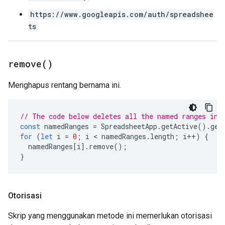
https://www.googleapis.com/auth/spreadshee
ts
remove(
)
Menghapus rentang bernama ini.
// The code below deletes all the named ranges in 
const
namedRanges
=
SpreadsheetApp
.
getActive
().
get
for
(
let
i
=
0
;
i
 < 
namedRanges
.
length
;
i
++
)
{
namedRanges
[
i
].
remove
();
}
Otorisasi
Skrip yang menggunakan metode ini memerlukan otorisasi