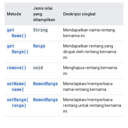
Jenis nilai
Metode
yang
Deskripsi singkat
ditampilkan
get
String
Mendapatkan nama rentang
Name(
)
bernama ini.
get
Range
Mendapatkan rentang yang
Range(
)
dirujuk oleh rentang bernama
ini.
remove(
)
void
Menghapus rentang bernama
ini.
set
Name(
Named
Range
Menetapkan/memperbarui
name)
nama rentang bernama.
set
Range(
Named
Range
Menetapkan/memperbarui
range)
rentang untuk rentang bernama
ini.