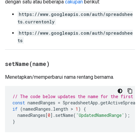
dengan satu atau beberapa
cakupan
berikut:
https://www.googleapis.com/auth/spreadshee
ts.currentonly
https://www.googleapis.com/auth/spreadshee
ts
setName(
name)
Menetapkan/memperbarui nama rentang bernama.
// The code below updates the name for the first n
const
namedRanges
=
SpreadsheetApp
.
getActiveSpread
if
(
namedRanges
.
length
 > 
1
)
{
namedRanges
[
0
].
setName
(
'UpdatedNamedRange'
);
}