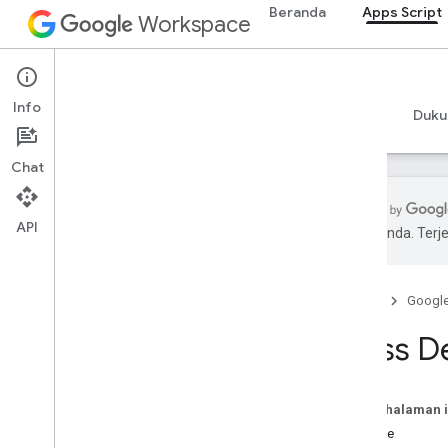
Beranda
Apps Script
Workspace
Apps Script
Info
Ringkasan
Panduan
Referensi
Contoh
Duku
Chat
API
pilihan Anda. Te
Ringkasan
Beranda
Googl
Layanan Google Workspace
Konsol Admin
Class D
Calendar
Chat
Dokumen
Pada halaman i
Drive
Metode