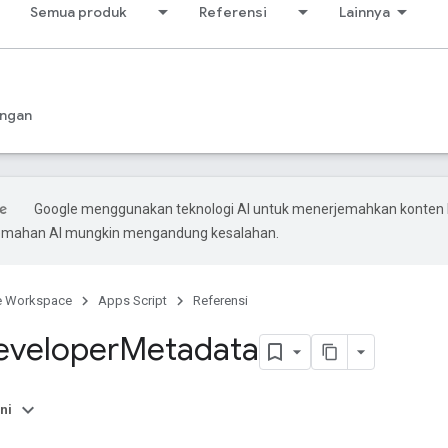
Semua produk
Referensi
Lainnya
ngan
Google menggunakan teknologi AI untuk menerjemahkan konten
rjemahan AI mungkin mengandung kesalahan.
e Workspace
Apps Script
Referensi
eveloper
Metadata
ni