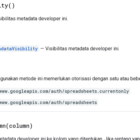
ity(
)
bilitas metadata developer ini.
adataVisibility
— Visibilitas metadata developer ini.
gunakan metode ini memerlukan otorisasi dengan satu atau be
www.googleapis.com/auth/spreadsheets.currentonly
www.googleapis.com/auth/spreadsheets
mn(
column)
adata developer ini ke kolom yang ditentukan. Jika rentang yang