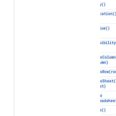
Aturan
Tanggal
Tanggal
get
Key(
)
Dikelompokkan
get
Location(
Metadata Developer
Developer
Metadata
Finder
Lokasi
Metadata
Developer
get
Value(
)
Gambar
Embedded
Area
Chart
Builder
get
Visibility
Embedded
Bar
Chart
Builder
Diagram Sematan
move
To
Column
Embedded
Chart
Builder
column)
Embedded
Column
Chart
Builder
Embedded
Combo
Chart
Builder
move
To
Row(
ro
Embedded
Histogram
Chart
Builder
move
To
Sheet(
Embedded
Line
Chart
Builder
sheet)
Embedded
Pie
Chart
Builder
Embedded
Scatter
Chart
Builder
move
To
Spreadshee
Embedded
Table
Chart
Builder
Filter
remove(
)
Kriteria
Filter