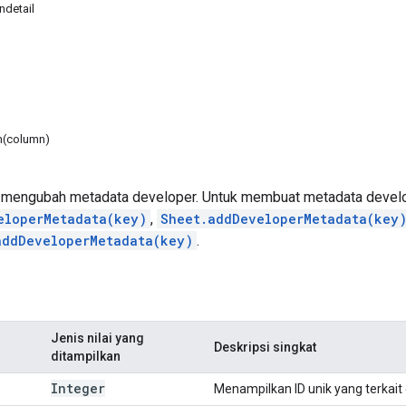
detail
(column)
mengubah metadata developer. Untuk membuat metadata develo
eloperMetadata(key)
,
Sheet.addDeveloperMetadata(key
addDeveloperMetadata(key)
.
Jenis nilai yang
Deskripsi singkat
ditampilkan
Integer
Menampilkan ID unik yang terkait