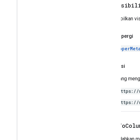
get
Visibil
Informasi eksekusi & skrip
Menampilkan visi
Resource project skrip
Pemicu dan peristiwa otomatisasi
Manifes
Pulang pergi
Kuota & batas
DeveloperMet
Add-on Google Workspace
Layanan
Otorisasi
Manifes
Skrip yang meng
API Add-on
https://
Apps Script API
https://
v1
Library klien
moveToColu
Memindahkan met