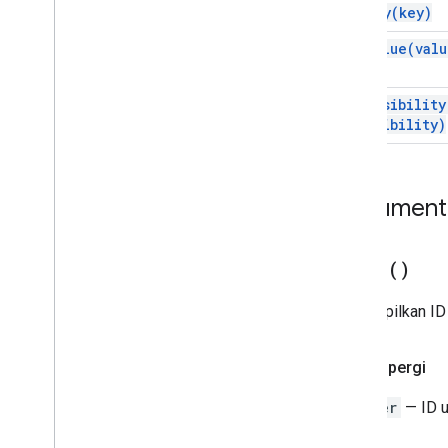
set
Key(
key)
Filter
Kriteria
Builder
Gradient
Condition
set
Value(
valu
Grup
Rentang
Bernama
set
Visibility
Gambar
Over
Grid
visibility)
Perlindungan
Halaman
Pivot
Filter
Grup
Pivot
Dokumenta
Pivot
Group
Limit
Pivot
Table
Pivot
Nilai
get
Id(
)
Perlindungan
Rentang
Menampilkan ID u
Daftar
Rentang
Nilai Rich
Text
Pulang pergi
Rich
Text
Value
Builder
Pemilihan
Integer
— ID u
Lembaran
Pemotong