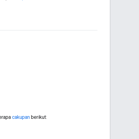
berapa
cakupan
berikut: