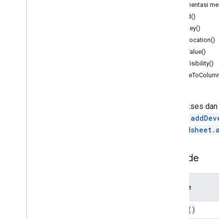
Formulir
Dokumentasi men
Gmail
getId()
Spreadsheet
getKey()
Ringkasan
getLocation()
Spreadsheet
App
getValue()
getVisibility()
Class
moveToColumn
Pita baris
Boolean
Condition
Gambar Seluler
Mengakses dan 
Cell
Image
Builder
Range.addDev
Warna
Spreadsheet.
Pembuat
Warna
Condition
Format
Rule
Metode
Condition
Format
Rule
Builder
Info Penampung
Data
Source untuk Sheet yang
Metode
Terhubung
Validasi Data
get
Id(
)
Data
Validation
Builder