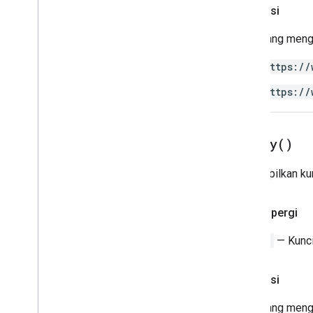
Otorisasi
Urutkan
Spec
Spreadsheet
Skrip yang meng
Tema Spreadsheet
https://
Pencari Teks
Rotasi Teks
https://
Text
Style
Text
Style
Builder
Warna
Tema
get
Key(
)
Enum
Menampilkan kun
Seri
Isi
Otomatis
Tema Banding
Kriteria Boolean
Pulang pergi
Gaya Batas
String
— Kunci
Copy
Paste
Type
Data
Source untuk Sheet yang
Terhubung
Otorisasi
Kriteria Validation Data
Date
Time
Grouping
Rule
Type
Skrip yang meng