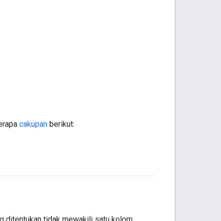
berapa
cakupan
berikut:
 ditentukan tidak mewakili satu kolom,