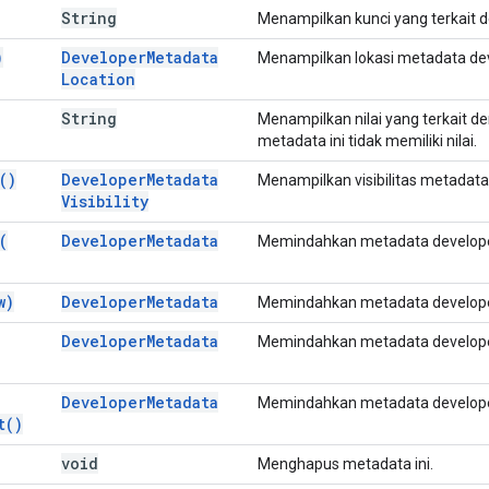
String
Menampilkan kunci yang terkait d
)
Developer
Metadata
Menampilkan lokasi metadata deve
Location
String
Menampilkan nilai yang terkait d
metadata ini tidak memiliki nilai.
(
)
Developer
Metadata
Menampilkan visibilitas metadata 
Visibility
(
Developer
Metadata
Memindahkan metadata developer 
w)
Developer
Metadata
Memindahkan metadata developer 
Developer
Metadata
Memindahkan metadata developer 
Developer
Metadata
Memindahkan metadata developer 
t(
)
void
Menghapus metadata ini.