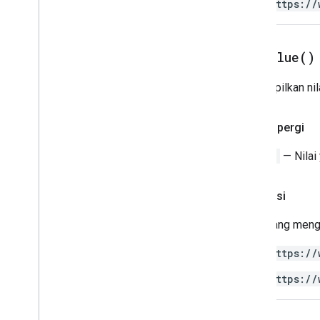
https://
Layanan lanjutan
Sheets API
get
Value(
)
Slide
Workspace
Menampilkan nila
Lainnya
.
.
.
Layanan Google lainnya
Pulang pergi
Google Analytics
String
— Nilai
Google Maps
Google Translate
Vertex AI
Otorisasi
You
Tube
Skrip yang meng
Lainnya
.
.
.
https://
Layanan utilitas
https://
Koneksi database API &amp
Pengoptimalan &kegunaan data
Konten HTML &amp