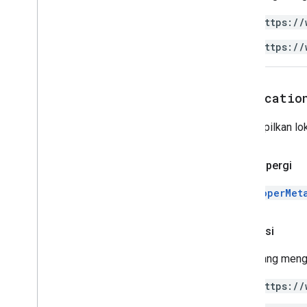
Developer
Metadata
Location
Type
https://
Developer
Metadata
Visibility
Dimensi
https://
Arah
Jenis
Frekuensi
Group
Control
Toggle
Position
get
Locatio
Jenis Interpolasi
Pivot
Table
Summarize
Function
Menampilkan lok
Pivot
Value
Display
Type
Jenis
Perlindungan
Pulang pergi
Interval Ulang
Relative
Date
DeveloperMet
Jenis
Jenis
Sort
Order
Otorisasi
Arah Teks
Text
To
Columns
Delimiter
.
Skrip yang meng
Jenis
Warna
Tema
https://
Value
Type
Strategi pengemasan