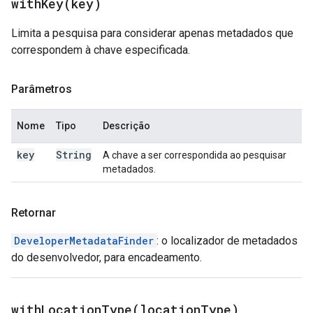
withKey(
key)
Limita a pesquisa para considerar apenas metadados que
correspondem à chave especificada.
Parâmetros
Nome
Tipo
Descrição
key
String
A chave a ser correspondida ao pesquisar
metadados.
Retornar
DeveloperMetadataFinder
: o localizador de metadados
do desenvolvedor, para encadeamento.
withLocationType(
location
Type)