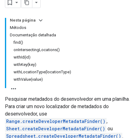
Nesta página
Métodos
Documentação detalhada
find()
onIntersectingLocations()
withId(id)
withKey(key)
withLocationType(locationType)
withValue(value)
Pesquisar metadados do desenvolvedor em uma planilha.
Para criar um novo localizador de metadados do
desenvolvedor, use
Range.createDeveloperMetadataFinder()
,
Sheet.createDeveloperMetadataFinder()
ou
Spreadsheet.createDeveloperMetadataFinder()
.