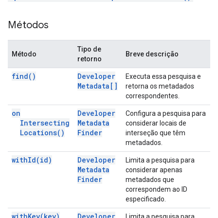
Métodos
Tipo de
Método
Breve descrição
retorno
find(
)
Developer
Executa essa pesquisa e
Metadata[]
retorna os metadados
correspondentes.
on
Developer
Configura a pesquisa para
Intersecting
Metadata
considerar locais de
Locations(
)
Finder
interseção que têm
metadados.
with
Id(
id)
Developer
Limita a pesquisa para
Metadata
considerar apenas
Finder
metadados que
correspondem ao ID
especificado.
with
Key(
key)
Developer
Limita a pesquisa para