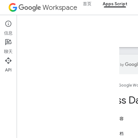
首页
Apps Script
Workspace
Apps Script
信息
概览
指南
参考文档
示例
支持
聊天
API
概览
首页
Google W
Google Workspace 服务
Class D
管理控制台
Calendar
聊天
本页内容
文档
方法
Drive
详细文档