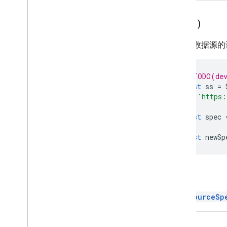
截剪器
排序规范
copy(
)
电子表格
电子表格主题
根据此数据源的
文本查找器
文本旋转
// TODO(dev
Text
Style
const
ss
=
Text
Style
Builder
'https:
主题颜色
);
const
spec
枚举
自动填充系列
const
newSp
带状主题
布尔值条件
边框样式
返回
复制粘贴类型
关联工作表的数据源
DataSourceSp
数据验证条件
日期时间分组规则类型