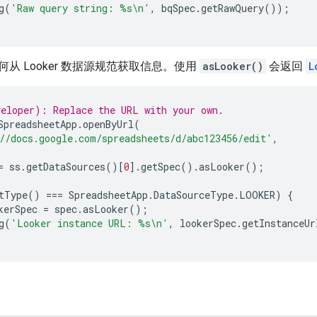
g
(
'Raw query string: %s\n'
,
bqSpec
.
getRawQuery
());
从 Looker 数据源规范获取信息。使用
asLooker()
会返回
L
eloper): Replace the URL with your own.
SpreadsheetApp
.
openByUrl
(
//docs.google.com/spreadsheets/d/abc123456/edit'
,
=
ss
.
getDataSources
()[
0
].
getSpec
().
asLooker
();
tType
()
===
SpreadsheetApp
.
DataSourceType
.
LOOKER
)
{
kerSpec
=
spec
.
asLooker
();
g
(
'Looker instance URL: %s\n'
,
lookerSpec
.
getInstanceUr