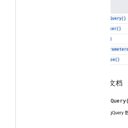
方法
Data
Validation
Builder
日期时间分组规则
as
Big
Query(
)
开发者元数据
开发者元数据查找工具
as
Looker(
)
开发者元数据位置
copy(
)
绘图
嵌入式区域图表构建器
get
Parameter
嵌入式条形图表
get
Type(
)
嵌入式图表
嵌入式图表构建器
嵌入式列图表构建器
详细文档
嵌入式组合图构建器
嵌入式直方图图表构建器
嵌入式折线图构建器
as
Big
Query
嵌入式饼图构建器
嵌入式图表构建器
获取 BigQuer
嵌入式表图表构建器
过滤