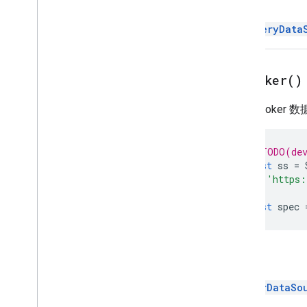
返回
过滤条件
过滤条件条件
BigQueryData
渐变条件
组
命名范围
as
Looker(
)
Over
Grid
Image
页面保护
获取 Looker
Pivot
Filter
数据透视表群组
// TODO(dev
数据透视分组限制
const
ss
=
数据透视表
'https:
数据透视值
);
保护
const
spec
范围
范围列表
富文本值
返回
富文本值构建器
选择
LookerDataSo
工作表