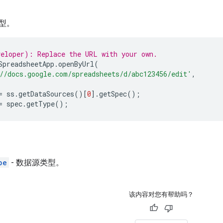
型。
eloper): Replace the URL with your own.
SpreadsheetApp
.
openByUrl
(
//docs.google.com/spreadsheets/d/abc123456/edit'
,
=
ss
.
getDataSources
()[
0
].
getSpec
();
=
spec
.
getType
();
pe
- 数据源类型。
该内容对您有帮助吗？