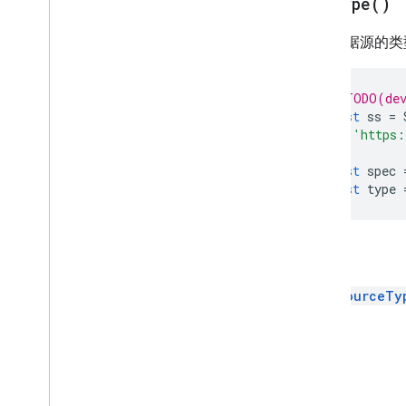
get
Type(
)
高级服务
获取数据源的类
Sheets API
幻灯片
工作区
// TODO(dev
更多
.
.
.
const
ss
=
'https:
);
其他 Google 服务
const
spec
Google Analytics
const
type
Google Maps
Google Translate
Vertex AI
返回
You
Tube
更多
.
.
.
DataSourceTy
公用事业服务
API 数据库连接
数据易用性和优化
HTML 和内容