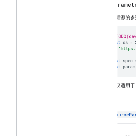
开发者元数据位置类型
get
Paramet
开发者元数据可见性
获取数据源的参
尺寸
方向
频率类型
// TODO(dev
Group
Control
Toggle
Position
const
ss
=
Interpolation
Type
'https:
);
Pivot
Sum
Summarize
Function
const
spec
数据透视显示类型
const
param
保护类型
重新计算时间间隔
Relative
Date
此方法仅适用于 B
工作表类型
Sort
Order
返回
文本方向
文本列分隔符
DataSourcePa
Theme
Color
Type
Value
Type
封装策略