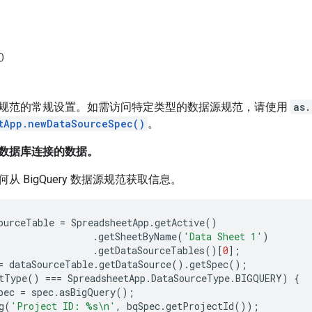
)
规范的常规设置。如需访问特定类型的数据源规范，请使用
as.
tApp.newDataSourceSpec()
。
数据库连接的数据。
从 BigQuery 数据源规范获取信息。
ourceTable
=
SpreadsheetApp
.
getActive
()
.
getSheetByName
(
'Data Sheet 1'
)
.
getDataSourceTables
()[
0
];
=
dataSourceTable
.
getDataSource
().
getSpec
();
tType
()
===
SpreadsheetApp
.
DataSourceType
.
BIGQUERY
)
{
pec
=
spec
.
asBigQuery
();
g
(
'Project ID: %s\n'
,
bqSpec
.
getProjectId
());