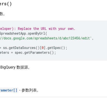
ers(
)
数。
eloper): Replace the URL with your own.
SpreadsheetApp
.
openByUrl
(
//docs.google.com/spreadsheets/d/abc123456/edit'
,
=
ss
.
getDataSources
()[
0
].
getSpec
();
eters
=
spec
.
getParameters
();
igQuery 数据源。
rameter[]
- 参数列表。