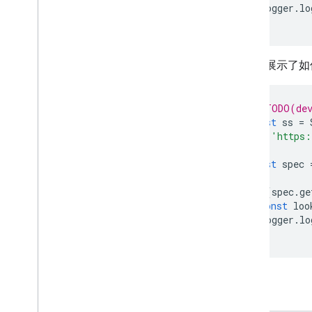
Logger
.
lo
Looker
Data
Source
Spec
}
Looker
Data
Source
Spec
Builder
Data
Source
此示例展示了如何
Data
Source
Chart
Data
Source
Column
Data
Source
Formula
// TODO(dev
Data
Source
Parameter
const
ss
=
Data
Source
Pivot
Table
'https:
);
Data
Source
Refresh
Schedule
const
spec
Data
Source
Refresh
Schedule
Frequency
if
(
spec
.
ge
Data
Source
Sheet
const
loo
Data
Source
Sheet
Filter
Logger
.
lo
Data
Source
Spec
}
Data
Source
Spec
Builder
Data
Source
Table
Data
Source
Table
Column
方法
Data
Source
Table
Filter
数据验证