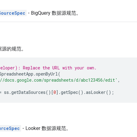
SourceSpec
- BigQuery 数据源规范。
 数据源的规范。
eloper): Replace the URL with your own.
SpreadsheetApp
.
openByUrl
(
//docs.google.com/spreadsheets/d/abc123456/edit'
,
=
ss
.
getDataSources
()[
0
].
getSpec
().
asLooker
();
urceSpec
- Looker 数据源规范。