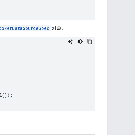
ookerDataSourceSpec
对象。
l
());