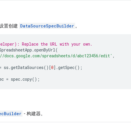
设置创建
DataSourceSpecBuilder
。
eloper): Replace the URL with your own.
SpreadsheetApp
.
openByUrl
(
//docs.google.com/spreadsheets/d/abc123456/edit'
,
=
ss
.
getDataSources
()[
0
].
getSpec
();
ec
=
spec
.
copy
();
ecBuilder
- 构建器。