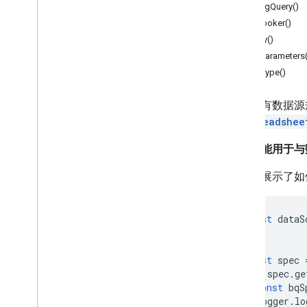
表单
asBigQuery()
Gmail
asLooker()
表格
copy()
概览
getParameters(
Spreadsheet
App
getType()
类
访问现有数据源
带状
用
Spreadshee
布尔值条件
单元格图片
此类只能用于与
单元格图片构建器
颜色
此示例展示了如何
颜色构建器
Conditional
Format
Rule
const
dataS
Conditional
Format
Rule
Builder
Container
Info
关联工作表的数据源
const
spec
if
(
spec
.
ge
Big
Query
Data
Source
Spec
const
bqS
Big
Query
Data
Source
Spec
Builder
Logger
.
lo
Data
Execution
Status