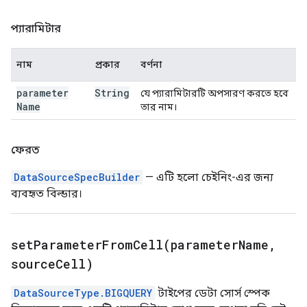
প্যারামিটার
নাম
প্রকার
বর্ণনা
parameter
String
যে প্যারামিটারটি অপসারণ করতে হবে
Name
তার নাম।
ফেরত
DataSourceSpecBuilder
— এটি হলো চেইনিং-এর জন্য
ব্যবহৃত বিল্ডার।
setParameterFromCell(
parameter
Name
,
source
Cell)
DataSourceType.BIGQUERY
টাইপের ডেটা সোর্স স্পেক