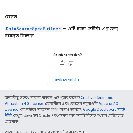
ফেরত
DataSourceSpecBuilder
— এটি হলো চেইনিং-এর জন্য
ব্যবহৃত বিল্ডার।
এটি কাজে লেগেছে?
মতামত জানান
অন্য কিছু উল্লেখ না করা থাকলে, এই পৃষ্ঠার কন্টেন্ট
Creative Commons
Attribution 4.0 License
-এর অধীনে এবং কোডের নমুনাগুলি
Apache 2.0
License
-এর অধীনে লাইসেন্স প্রাপ্ত। আরও জানতে,
Google Developers সাইট
নীতি
দেখুন। Java হল Oracle এবং/অথবা তার অ্যাফিলিয়েট সংস্থার রেজিস্টার্ড
ট্রেডমার্ক।
2026-04-13 UTC-তে শেষবার আপডেট করা হয়েছে।