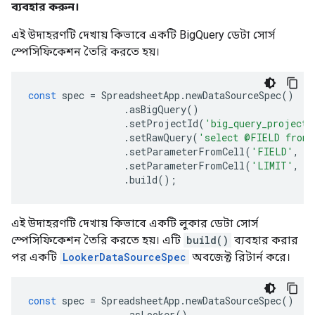
ব্যবহার করুন।
এই উদাহরণটি দেখায় কিভাবে একটি BigQuery ডেটা সোর্স
স্পেসিফিকেশন তৈরি করতে হয়।
const
spec
=
SpreadsheetApp
.
newDataSourceSpec
()
.
asBigQuery
()
.
setProjectId
(
'big_query_project'
.
setRawQuery
(
'select @FIELD from 
.
setParameterFromCell
(
'FIELD'
,
'
.
setParameterFromCell
(
'LIMIT'
,
'
.
build
();
এই উদাহরণটি দেখায় কিভাবে একটি লুকার ডেটা সোর্স
স্পেসিফিকেশন তৈরি করতে হয়। এটি
build()
ব্যবহার করার
পর একটি
LookerDataSourceSpec
অবজেক্ট রিটার্ন করে।
const
spec
=
SpreadsheetApp
.
newDataSourceSpec
()
.
asLooker
()