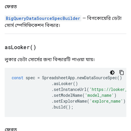
ফেরত
BigQueryDataSourceSpecBuilder
— বিগকোয়েরি ডেটা
সোর্স স্পেসিফিকেশন বিল্ডার।
as
Looker(
)
লুকার ডেটা সোর্সের জন্য বিল্ডারটি পাওয়া যায়।
const
spec
=
SpreadsheetApp
.
newDataSourceSpec
()
.
asLooker
()
.
setInstanceUrl
(
'https://looker_i
.
setModelName
(
'model_name'
)
.
setExploreName
(
'explore_name'
)
.
build
();
ফেরত