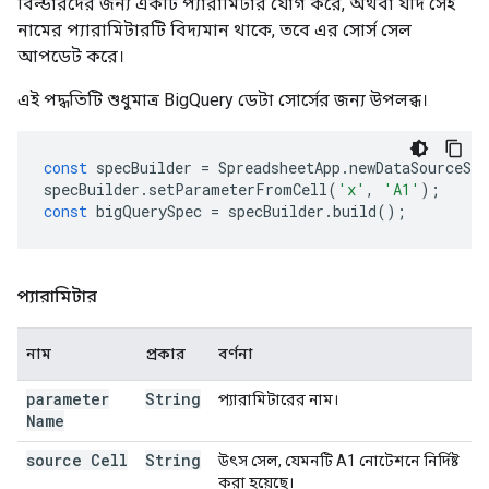
বিল্ডারদের জন্য একটি প্যারামিটার যোগ করে, অথবা যদি সেই
নামের প্যারামিটারটি বিদ্যমান থাকে, তবে এর সোর্স সেল
আপডেট করে।
এই পদ্ধতিটি শুধুমাত্র BigQuery ডেটা সোর্সের জন্য উপলব্ধ।
const
specBuilder
=
SpreadsheetApp
.
newDataSourceSpe
specBuilder
.
setParameterFromCell
(
'x'
,
'A1'
);
const
bigQuerySpec
=
specBuilder
.
build
();
প্যারামিটার
নাম
প্রকার
বর্ণনা
parameter
String
প্যারামিটারের নাম।
Name
source Cell
String
উৎস সেল, যেমনটি A1 নোটেশনে নির্দিষ্ট
করা হয়েছে।