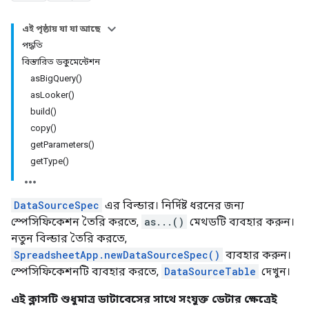
এই পৃষ্ঠায় যা যা আছে
পদ্ধতি
বিস্তারিত ডকুমেন্টেশন
asBigQuery()
asLooker()
build()
copy()
getParameters()
getType()
DataSourceSpec
এর বিল্ডার। নির্দিষ্ট ধরনের জন্য
স্পেসিফিকেশন তৈরি করতে,
as...()
মেথডটি ব্যবহার করুন।
নতুন বিল্ডার তৈরি করতে,
SpreadsheetApp.newDataSourceSpec()
ব্যবহার করুন।
স্পেসিফিকেশনটি ব্যবহার করতে,
DataSourceTable
দেখুন।
এই ক্লাসটি শুধুমাত্র ডাটাবেসের সাথে সংযুক্ত ডেটার ক্ষেত্রেই