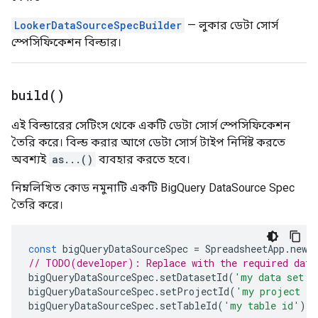
LookerDataSourceSpecBuilder
— লুকার ডেটা সোর্স
স্পেসিফিকেশন বিল্ডার।
build(
)
এই বিল্ডারের সেটিংস থেকে একটি ডেটা সোর্স স্পেসিফিকেশন
তৈরি করে। বিল্ড করার আগে ডেটা সোর্স টাইপ নির্দিষ্ট করতে
অবশ্যই
as...()
ব্যবহার করতে হবে।
নিম্নলিখিত কোড নমুনাটি একটি BigQuery DataSource Spec
তৈরি করে।
const
bigQueryDataSourceSpec
=
SpreadsheetApp
.
newD
// TODO(developer): Replace with the required data
bigQueryDataSourceSpec
.
setDatasetId
(
'my data set i
bigQueryDataSourceSpec
.
setProjectId
(
'my project id
bigQueryDataSourceSpec
.
setTableId
(
'my table id'
);