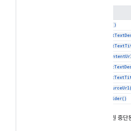
개발자 메타데이터
메서드
Developer
Metadata
Finder입니다
.
개발자 메타데이터 위치
build(
)
그리기
Embedded
Area
Chart
Builder
get
Alt
Text
De
삽입된 막대 그래프 빌더
get
Alt
Text
Ti
삽입된 차트
삽입된 차트 작성 도구
get
Content
Ur
Embedded
Column
Chart
Builder
set
Alt
Text
De
Embedded
Combo
Chart
Builder 구현
Embedded
Histogram
Chart
Builder
set
Alt
Text
Ti
삽입된 선 차트 빌더
set
Source
Url
Embedded
Pie
Chart
Builder
Embedded
Scatter
Chart
Builder
to
Builder(
)
삽입된 테이블 차트 빌더
필터
지원 중단
필터 기준
필터 기준 빌더