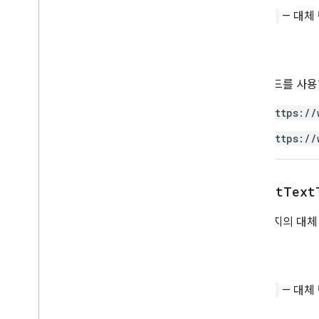
스프레드시트
String
— 대체
스프레드시트 테마
텍스트 찾기
승인
텍스트 회전
Text
Style
이 메서드를 사
텍스트 스타일 빌더
https://
테마 색상
https://
열거형
자동 완성 시리즈
밴딩 테마
get
Alt
Text
부울 기준
테두리 스타일
이 이미지의 대체
복사 붙여넣기 유형
연결된 시트의 데이터 소스
데이터 확인 기준
리턴
Date
Time
Grouping
Rule
Type
String
— 대체
개발자 메타데이터위치유형
개발자 메타데이터 공개 상태