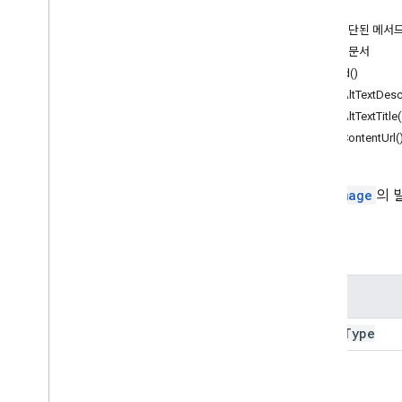
설문지
메서드
Gmail
지원 중단된 메서
스프레드시트
자세한 문서
개요
build(
)
Spreadsheet
App
get
Alt
Text
Desc
get
Alt
Text
Title(
클래스
get
Content
Url(
밴딩
부울 조건
셀 이미지
CellImage
의 
셀 이미지 빌더
색상
속성
색상 빌더
조건부 서식 규칙
Conditional
Format
Rule
Builder
속성
Container
Info
value
Type
연결된 시트의 데이터 소스
데이터 검증
Data
Validation
Builder
메서드
날짜
/
시간 그룹화 규칙