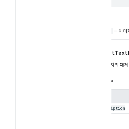
Sheets API
프레젠테이션
작업공간
리턴
더보기
.
.
.
String
— 이미지
다른 Google 서비스
Google Analytics
Google Maps
setAltText
Google Translate
Vertex AI
이 이미지의 대체
You
Tube
더보기
.
.
.
매개변수
유틸리티 서비스
이름
API 데이터베이스 연결
데이터 사용성 및 최적화
description
HTML 콘텐츠
스크립트 실행 및 정보
리턴