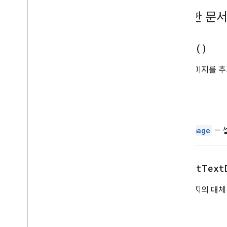
그라데이션 조건
자세한 문
그룹
이름이 지정된 범위
Over
Grid
Image
build(
)
페이지 보호
피봇 필터
셀에 이미지를 추
피봇 그룹
다.
피봇 그룹 제한
피벗 테이블
리턴
피봇 값
보호
CellImage
— 
범위
범위 목록
리치 텍스트 값
get
Alt
Text
리치 텍스트 값 빌더
선택항목
이 이미지의 대체
시트
슬라이서
리턴
정렬 사양