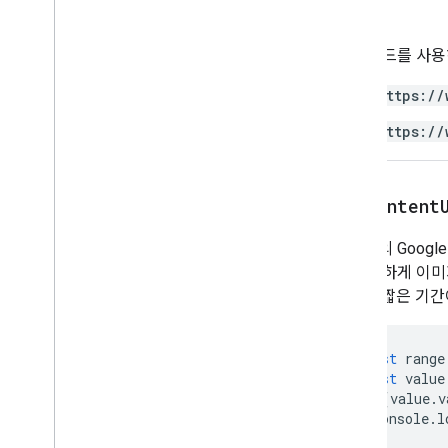
측정기준
승인
방향
이 메서드를 사
게재빈도 유형
Group
Control
Toggle
Position
https://
인터폴레이션 유형
https://
Pivot
Table
Summarize
Function
피봇 값 표시 유형
보호 조치 유형
get
Content
다시 계산 간격
상대적 날짜
이미지의 Googl
시트 유형
와 동일하게 이미
Sort
Order
URL은 짧은 기
텍스트 방향
텍스트 열의 열 구분자
테마 색상 유형
const
range
Value
Type
const
value
래핑 전략
if
(
value
.
v
console
.
l
고급 서비스
}