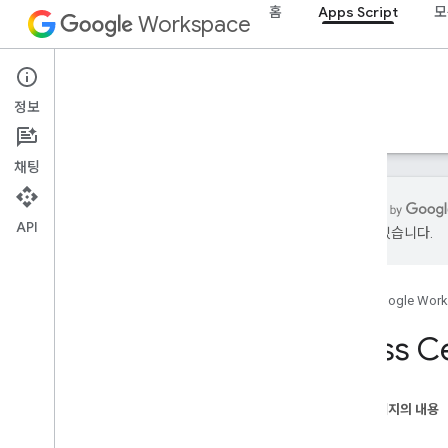
홈
Apps Script
모
Workspace
Apps Script
정보
개요
가이드
참조
샘플
지원
채팅
API
있을 수 있습니다.
개요
홈
Google Wor
Google Workspace 서비스
관리 콘솔
Class Ce
Calendar
채팅
문서
이 페이지의 내용
Drive
속성