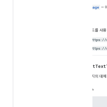
프로젝트 리소스 스크립트
CellImage
— 
자동화 트리거 및 이벤트
매니페스트
승인
할당량 및 한도
이 메서드를 사
Google Workspace 부가기능
서비스
https://
매니페스트
https://
부가기능 API
Apps Script API
setAltText
v1
클라이언트 라이브러리
이 이미지의 대체
매개변수
이름