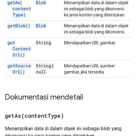
get
As(
Blob
Menampilkan data di dalam objek
content
ini sebagai blob yang dikonversi
Type)
ke jenis konten yang ditentukan.
get
Blob(
)
Blob
Menampilkan data di dalam objek
ini sebagai blob yang dikonversi.
get
String
Mendapatkan URL gambar.
Content
Url(
)
get
Source
String
|
Mendapatkan URL sumber
Url(
)
null
gambar, jika tersedia.
Dokumentasi mendetail
getAs(
content
Type)
Menampilkan data di dalam objek ini sebagai blob yang
dikonversi ke jenis konten yang ditentukan.