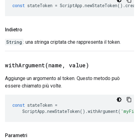
const
stateToken
=
ScriptApp
.
newStateToken
().
creat
Indietro
String
: una stringa criptata che rappresenta il token.
withArgument(
name
,
value)
Aggiunge un argomento al token. Questo metodo può
essere chiamato più volte.
const
stateToken
=
ScriptApp
.
newStateToken
().
withArgument
(
'myFie
Parametri