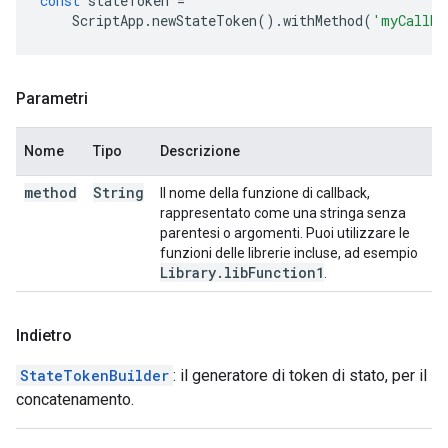
const
stateToken
=
ScriptApp
.
newStateToken
().
withMethod
(
'myCallba
Parametri
Nome
Tipo
Descrizione
method
String
Il nome della funzione di callback,
rappresentato come una stringa senza
parentesi o argomenti. Puoi utilizzare le
funzioni delle librerie incluse, ad esempio
Library
.
lib
Function1
.
Indietro
StateTokenBuilder
: il generatore di token di stato, per il
concatenamento.