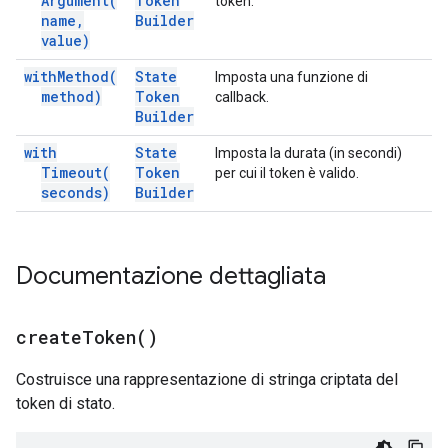
Argument(
Token
token.
name
,
Builder
value)
with
Method(
State
Imposta una funzione di
method)
Token
callback.
Builder
with
State
Imposta la durata (in secondi)
Timeout(
Token
per cui il token è valido.
seconds)
Builder
Documentazione dettagliata
create
Token(
)
Costruisce una rappresentazione di stringa criptata del
token di stato.