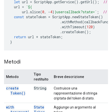
let
url
=
ScriptApp
.
getService
().
getUrl
();
// E
url
=
`
${
url
.
slice
(
0
,
-
4
)
}
usercallback?state=`
;
// C
const
stateToken
=
ScriptApp
.
newStateToken
()
.
withMethod
(
callbackFunct
.
withTimeout
(
120
)
.
createToken
();
return
url
+
stateToken
;
}
Metodi
Tipo
Metodo
Breve descrizione
restituito
create
String
Costruisce una
Token(
)
rappresentazione di stringa
criptata del token di stato.
with
State
Aggiunge un argomento al