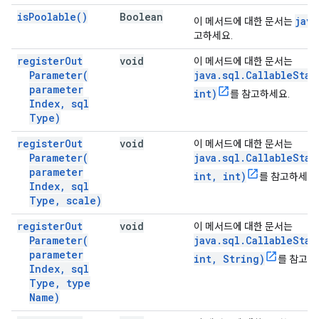
is
Poolable(
)
Boolean
java
이 메서드에 대한 문서는
고하세요.
register
Out
void
이 메서드에 대한 문서는
Parameter(
java.sql.CallableStat
parameter
int)
를 참고하세요.
Index
,
sql
Type)
register
Out
void
이 메서드에 대한 문서는
Parameter(
java.sql.CallableStat
parameter
int, int)
를 참고하세요.
Index
,
sql
Type
,
scale)
register
Out
void
이 메서드에 대한 문서는
Parameter(
java.sql.CallableStat
parameter
int, String)
를 참고하
Index
,
sql
Type
,
type
Name)