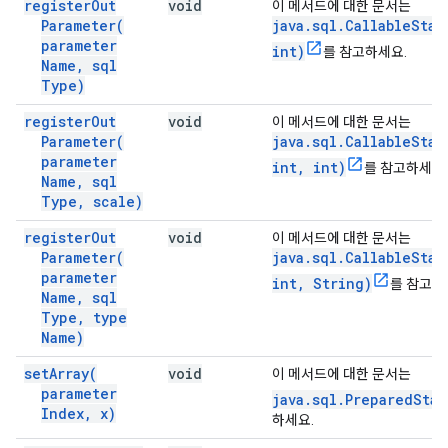
register
Out
void
이 메서드에 대한 문서는
Parameter(
java.sql.CallableStat
parameter
int)
를 참고하세요.
Name
,
sql
Type)
register
Out
void
이 메서드에 대한 문서는
Parameter(
java.sql.CallableStat
parameter
int, int)
를 참고하세요.
Name
,
sql
Type
,
scale)
register
Out
void
이 메서드에 대한 문서는
Parameter(
java.sql.CallableStat
parameter
int, String)
를 참고하
Name
,
sql
Type
,
type
Name)
set
Array(
void
이 메서드에 대한 문서는
parameter
java.sql.PreparedStat
Index
,
x)
하세요.