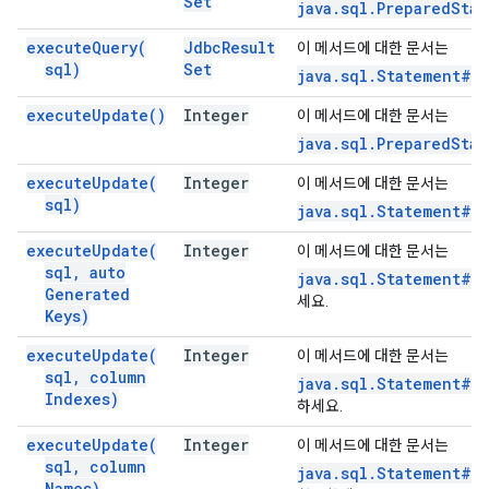
Set
java.sql.PreparedSta
execute
Query(
Jdbc
Result
이 메서드에 대한 문서는
sql)
Set
java.sql.Statement#e
execute
Update(
)
Integer
이 메서드에 대한 문서는
java.sql.PreparedSta
execute
Update(
Integer
이 메서드에 대한 문서는
sql)
java.sql.Statement#e
execute
Update(
Integer
이 메서드에 대한 문서는
sql
,
auto
java.sql.Statement#e
Generated
세요.
Keys)
execute
Update(
Integer
이 메서드에 대한 문서는
sql
,
column
java.sql.Statement#e
Indexes)
하세요.
execute
Update(
Integer
이 메서드에 대한 문서는
sql
,
column
java.sql.Statement#e
Names)