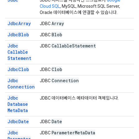
JDBC 서비스를 사용하면 스크립트가
Google
Cloud SQL
, MySQL, Microsoft SQL Server,
Oracle 데이터베이스에 연결할 수 있습니다.
Jdbc
Array
Array
JDBC
Jdbc
Blob
Blob
JDBC
Jdbc
Callable
Statement
JDBC
Callable
Statement
Jdbc
Clob
Clob
JDBC
Jdbc
Connection
JDBC
Connection
Jdbc
JDBC 데이터베이스 메타데이터 객체입니다.
Database
Meta
Data
Jdbc
Date
Date
JDBC
Jdbc
Parameter
Meta
Data
JDBC
Parameter