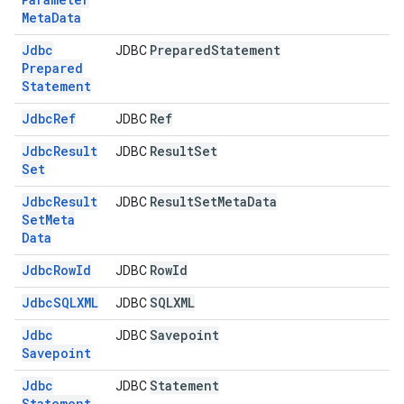
Meta
Data
Jdbc
Prepared
Statement
JDBC
Prepared
Statement
Jdbc
Ref
Ref
JDBC
Jdbc
Result
Result
Set
JDBC
Set
Jdbc
Result
Result
Set
Meta
Data
JDBC
Set
Meta
Data
Jdbc
Row
Id
Row
Id
JDBC
Jdbc
SQLXML
SQLXML
JDBC
Jdbc
Savepoint
JDBC
Savepoint
Jdbc
Statement
JDBC
Statement