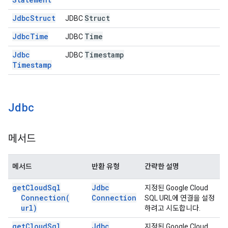
Jdbc
Struct
Struct
JDBC
Jdbc
Time
Time
JDBC
Jdbc
Timestamp
JDBC
Timestamp
Jdbc
메서드
메서드
반환 유형
간략한 설명
get
Cloud
Sql
Jdbc
지정된 Google Cloud
Connection(
Connection
SQL URL에 연결을 설정
url)
하려고 시도합니다.
get
Cloud
Sql
Jdbc
지정된 Google Cloud