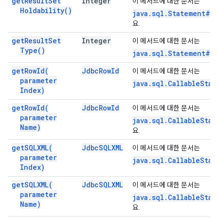
get
Result
Set
Integer
이 메서드에 대한 문서는
Holdability(
)
java.sql.Statement#ge
요.
get
Result
Set
Integer
이 메서드에 대한 문서는
Type(
)
java.sql.Statement#g
get
Row
Id(
Jdbc
Row
Id
이 메서드에 대한 문서는
parameter
java.sql.CallableStat
Index)
get
Row
Id(
Jdbc
Row
Id
이 메서드에 대한 문서는
parameter
java.sql.CallableSta
Name)
요.
get
SQLXML(
Jdbc
SQLXML
이 메서드에 대한 문서는
parameter
java.sql.CallableStat
Index)
get
SQLXML(
Jdbc
SQLXML
이 메서드에 대한 문서는
parameter
java.sql.CallableSta
Name)
요.