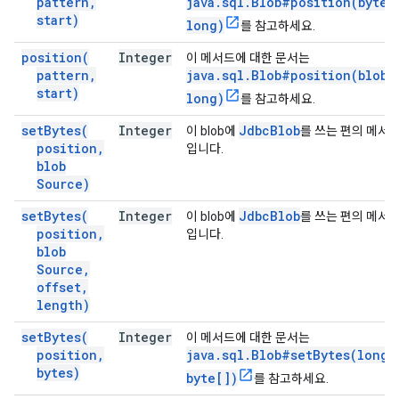
pattern
,
java.sql.Blob#position(byte[
start)
long)
를 참고하세요.
position(
Integer
이 메서드에 대한 문서는
pattern
,
java.sql.Blob#position(blob,
start)
long)
를 참고하세요.
set
Bytes(
Integer
Jdbc
Blob
이 blob에
를 쓰는 편의 메서
position
,
입니다.
blob
Source)
set
Bytes(
Integer
Jdbc
Blob
이 blob에
를 쓰는 편의 메서
position
,
입니다.
blob
Source
,
offset
,
length)
set
Bytes(
Integer
이 메서드에 대한 문서는
position
,
java.sql.Blob#setBytes(long,
bytes)
byte[])
를 참고하세요.