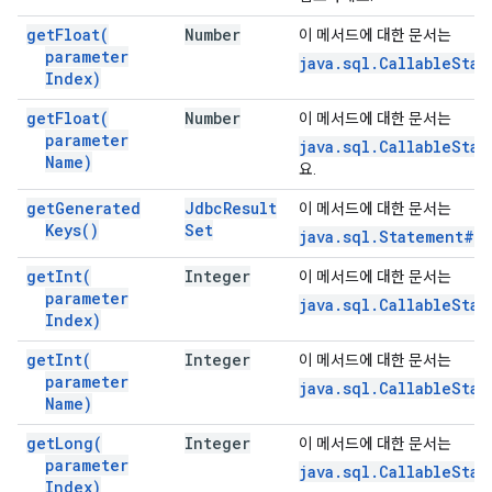
get
Float(
Number
이 메서드에 대한 문서는
parameter
java.sql.CallableStat
Index)
get
Float(
Number
이 메서드에 대한 문서는
parameter
java.sql.CallableStat
Name)
요.
get
Generated
Jdbc
Result
이 메서드에 대한 문서는
Keys(
)
Set
java.sql.Statement#g
get
Int(
Integer
이 메서드에 대한 문서는
parameter
java.sql.CallableStat
Index)
get
Int(
Integer
이 메서드에 대한 문서는
parameter
java.sql.CallableSta
Name)
get
Long(
Integer
이 메서드에 대한 문서는
parameter
java.sql.CallableSta
Index)