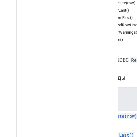
Формы
absolute(row)
Gmail
afterLast()
Листы
beforeFirst()
Слайды
cancelRowUpd
Рабочая среда
clearWarnings(
Более
.
.
.
close()
Другие сервисы Google
Google Analytics
Класс JDBC
Re
Google Maps
Google Translate
Методы
Vertex AI
You
Tube
Более
.
.
.
Метод
Коммунальные услуги
absolute(
row)
API и подключение к базе данных
Большой запрос
JDBC
after
Last(
)