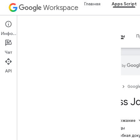
Главная
Apps Script
Workspace
Apps Script
Информация
Обзор
Руководства
Справочные материалы
П
Чат
API
Обзор
Главная
Googl
Сервисы Google Workspace
Class J
Консоль администратора
Calendar
Чат
Содержание
Документация
Методы
Drive
Подробная док