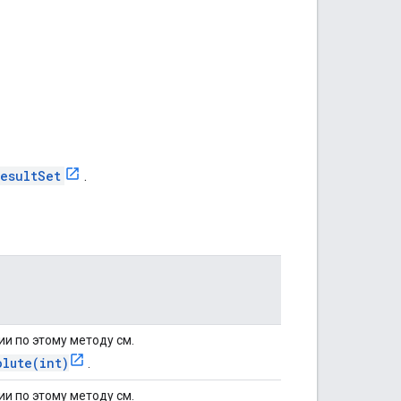
esultSet
.
и по этому методу см.
olute(int)
.
и по этому методу см.