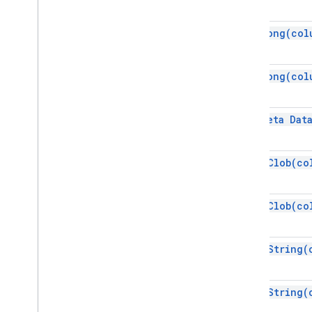
get
Long(
col
get
Long(
col
get Meta
Dat
get
NClob(
co
get
NClob(
co
get
NString(
get
NString(