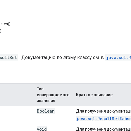
ates()
)
sultSet
. Документацию по этому классу см. в
java.sql.R
Тип
возвращаемого
Краткое описание
значения
Boolean
Для получения документаци
java.sql.ResultSet#abs
void
Для получения документаци