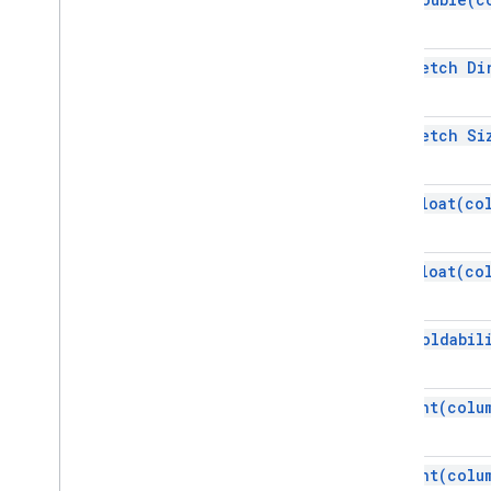
get Fetch
Di
get Fetch
Si
get
Float(
co
get
Float(
co
get
Holdabil
get
Int(
colu
get
Int(
colu