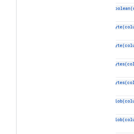
get
Boolean(
API скриптов приложений
Версия 1
Клиентские библиотеки
get
Byte(
col
get
Byte(
col
get
Bytes(
co
get
Bytes(
co
get
Clob(
col
get
Clob(
col