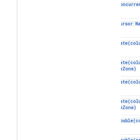
get
Concurre
get Cursor
N
get
Date(
col
get
Date(
col
time
Zone)
get
Date(
col
get
Date(
col
time
Zone)
get
Double(
c
get
Double(
c