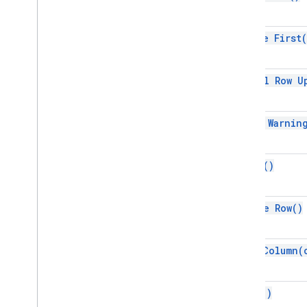
Обзор
JDBC
before
First(
Классы
Jdbc
Array
cancel Row
U
Jdbc
Blob
Jdbc
Callable
Statement
Jdbc
Clob
clear
Warnin
Jdbc
Connection
Jdbc
Database
Meta
Data
Jdbc
Date
close(
)
Jdbc
Parameter
Meta
Data
Jdbc
Prepared
Statement
delete
Row(
)
Jdbc
Ref
Jdbc
Result
Set
Jdbc
Result
Set
Meta
Data
find
Column(
Ждбкровид
Jdbc
SQLXML
first(
)
Jdbc
Savepoint