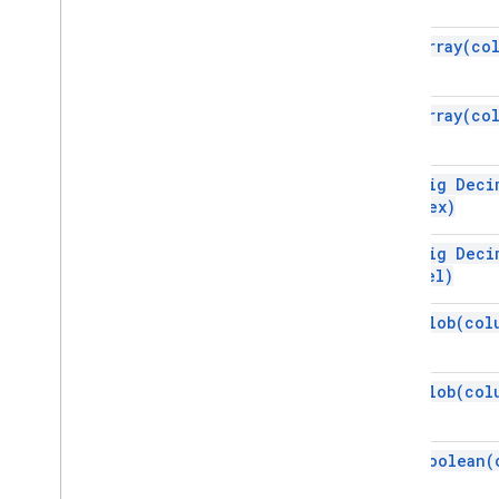
Jdbc
Statement
Jdbc
Struct
get
Array(
co
Jdbc
Time
Jdbc
Timestamp
get
Array(
co
Получение URL-адреса
Удобство использования и
оптимизация данных
get Big
Deci
HTML и контент
Index)
Выполнение скрипта и информация
get Big
Deci
Ресурсы проекта сценария
Label)
Триггеры и события автоматизации
Манифест
get
Blob(
col
Квоты и лимиты
get
Blob(
col
Дополнения Google Workspace
Сервисы
Манифест
get
Boolean(
API дополнений