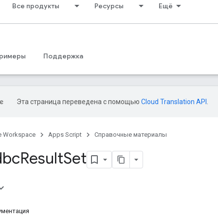
Все продукты
Ресурсы
Ещё
римеры
Поддержка
Эта страница переведена с помощью
Cloud Translation API
.
e Workspace
Apps Script
Справочные материалы
dbc
Result
Set
ументация