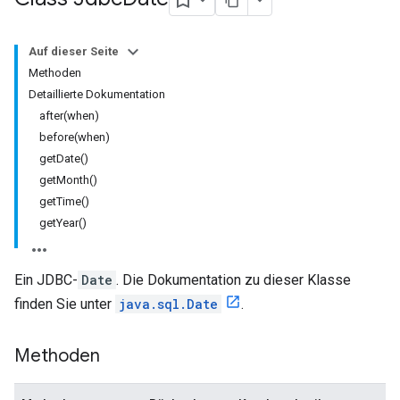
Auf dieser Seite
Methoden
Detaillierte Dokumentation
after(when)
before(when)
getDate()
getMonth()
getTime()
getYear()
Ein JDBC-
Date
. Die Dokumentation zu dieser Klasse
finden Sie unter
java.sql.Date
.
Methoden