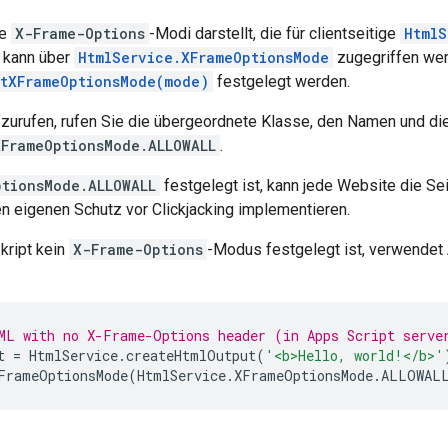
ie
X-Frame-Options
-Modi darstellt, die für clientseitige
HtmlS
 kann über
HtmlService.XFrameOptionsMode
zugegriffen wer
etXFrameOptionsMode(mode)
festgelegt werden.
urufen, rufen Sie die übergeordnete Klasse, den Namen und die 
XFrameOptionsMode.ALLOWALL
.
ptionsMode.ALLOWALL
festgelegt ist, kann jede Website die Sei
en eigenen Schutz vor Clickjacking implementieren.
kript kein
X-Frame-Options
-Modus festgelegt ist, verwendet
ML with no X-Frame-Options header (in Apps Script serve
t
=
HtmlService
.
createHtmlOutput
(
'<b>Hello, world!</b>'
FrameOptionsMode
(
HtmlService
.
XFrameOptionsMode
.
ALLOWAL