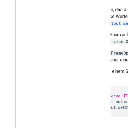
Formulare
Google Mail
Ein Enum, das d
Tabellen
Auf diese Werte
Präsentationen
HtmlOutput.s
Arbeitsbereich
Um ein Enum aufz
Mehr
.
.
.
HtmlService.
Weitere Google-Dienste
Wenn
XFrameO
Google Analytics
sollte daher ein
Google Maps
Google Translate
Wenn in einem S
Vertex AI
Modus.
You
Tube
Mehr
.
.
.
// Serve HT
const
outpu
Energieversorger
output
.
setX
API- und Datenbankverbindungen
Nutzerfreundlichkeit und Optimierung
von Daten