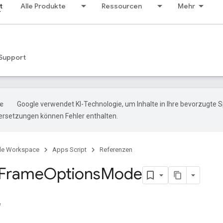
t
Alle Produkte
Ressourcen
Mehr
Support
Google verwendet KI-Technologie, um Inhalte in Ihre bevorzugte 
ersetzungen können Fehler enthalten.
le Workspace
Apps Script
Referenzen
Frame
Options
Mode
e