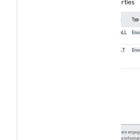
HTML-Inhalte
Properties
Diagramme
Content
Attribut
Typ
HTML
Übersicht
ALLOWALL
Enu
google
.
script
.
history (clientseitig)
google
.
script
.
host (clientseitig)
DEFAULT
Enu
google
.
script
.
run (clientseitig)
google
.
script
.
url (clientseitig)
HTMLService
Classes
HTML-Ausgabe
HTMLOutput
Meta
Tag
HTML-Vorlage
Enums
Sandbox-Modus
XFrame
Options
Modus
Sofern nicht anders angege
E-Mail
lizenziert. Weitere Informa