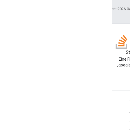
Skriptausführung &Informationen
Zuletzt aktualisiert: 2026-0
Skriptprojektressourcen
Trigger und Ereignisse für die
Automatisierung
Manifest
Kontingente und Limits
Blog
S
Google Workspace-Add-ons
Google Workspace
Eine 
Dienste
Developers-Blog lesen
„google
Manifest
Add-ons API
Apps Script API
v1
Google Workspace für Entwickler
Clientbibliotheken
Plattformüberblick
Entwicklerprodukte