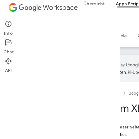
Übersicht
Apps Scrip
Workspace
Apps Script
Info
Übersicht
Leitfäden
Referenzen
Beispiele
Chat
API
übersetzen. KI-Üb
Übersicht
Startseite
Goog
Google Workspace-Dienste
Admin-Konsole
Enum X
Calendar
Chat
Dokumentation
Auf dieser Seit
Drive
Properties