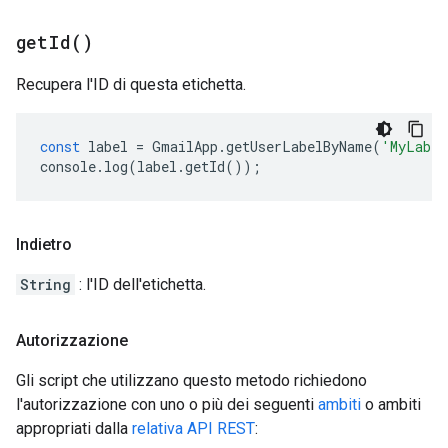
get
Id(
)
Recupera l'ID di questa etichetta.
const
label
=
GmailApp
.
getUserLabelByName
(
'MyLabel
console
.
log
(
label
.
getId
());
Indietro
String
: l'ID dell'etichetta.
Autorizzazione
Gli script che utilizzano questo metodo richiedono
l'autorizzazione con uno o più dei seguenti
ambiti
o ambiti
appropriati dalla
relativa API REST
: