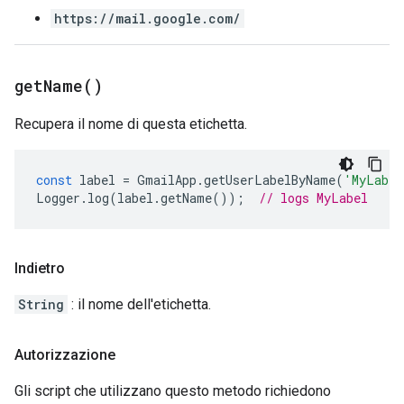
https://mail.google.com/
get
Name(
)
Recupera il nome di questa etichetta.
const
label
=
GmailApp
.
getUserLabelByName
(
'MyLabel
Logger
.
log
(
label
.
getName
());
// logs MyLabel
Indietro
String
: il nome dell'etichetta.
Autorizzazione
Gli script che utilizzano questo metodo richiedono