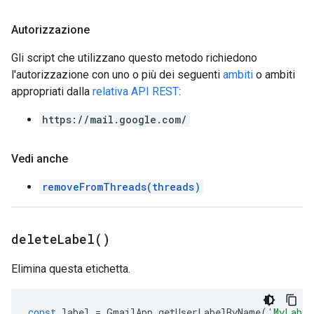
Autorizzazione
Gli script che utilizzano questo metodo richiedono
l'autorizzazione con uno o più dei seguenti
ambiti
o ambiti
appropriati dalla
relativa API REST
:
https://mail.google.com/
Vedi anche
removeFromThreads(threads)
delete
Label(
)
Elimina questa etichetta.
const
label
=
GmailApp
.
getUserLabelByName
(
'MyLabel