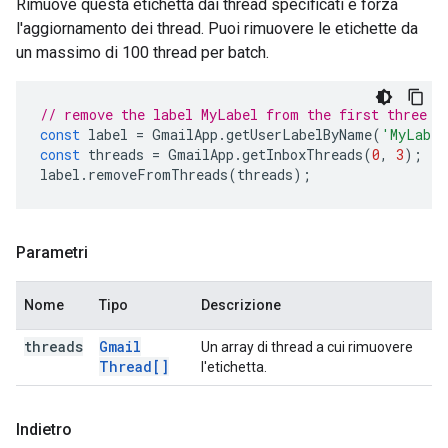
Rimuove questa etichetta dai thread specificati e forza
l'aggiornamento dei thread. Puoi rimuovere le etichette da
un massimo di 100 thread per batch.
// remove the label MyLabel from the first three t
const
label
=
GmailApp
.
getUserLabelByName
(
'MyLabel
const
threads
=
GmailApp
.
getInboxThreads
(
0
,
3
);
label
.
removeFromThreads
(
threads
);
Parametri
Nome
Tipo
Descrizione
threads
Gmail
Un array di thread a cui rimuovere
Thread[]
l'etichetta.
Indietro