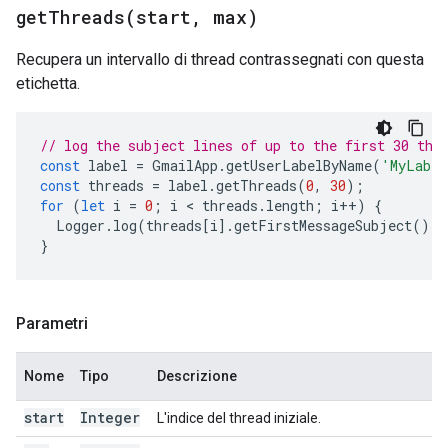
getThreads(
start
,
max)
Recupera un intervallo di thread contrassegnati con questa
etichetta.
// log the subject lines of up to the first 30 thr
const
label
=
GmailApp
.
getUserLabelByName
(
'MyLabel
const
threads
=
label
.
getThreads
(
0
,
30
);
for
(
let
i
=
0
;
i
 < 
threads
.
length
;
i
++
)
{
Logger
.
log
(
threads
[
i
].
getFirstMessageSubject
());
}
Parametri
Nome
Tipo
Descrizione
start
Integer
L'indice del thread iniziale.