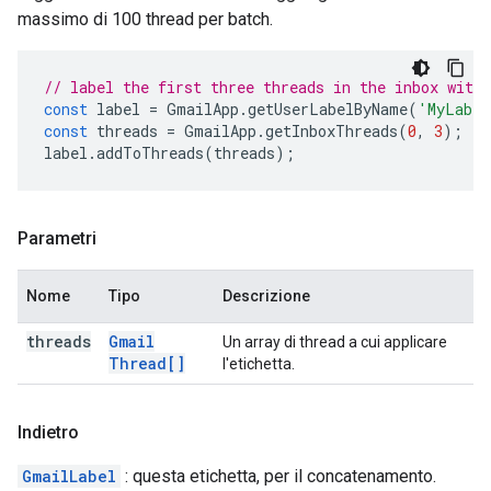
massimo di 100 thread per batch.
// label the first three threads in the inbox with
const
label
=
GmailApp
.
getUserLabelByName
(
'MyLabel
const
threads
=
GmailApp
.
getInboxThreads
(
0
,
3
);
label
.
addToThreads
(
threads
);
Parametri
Nome
Tipo
Descrizione
threads
Gmail
Un array di thread a cui applicare
Thread[]
l'etichetta.
Indietro
GmailLabel
: questa etichetta, per il concatenamento.