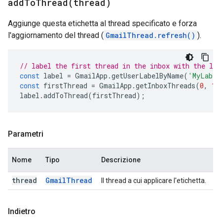
addToThread(
thread)
Aggiunge questa etichetta al thread specificato e forza
l'aggiornamento del thread (
GmailThread.refresh()
).
// label the first thread in the inbox with the la
const
label
=
GmailApp
.
getUserLabelByName
(
'MyLabel
const
firstThread
=
GmailApp
.
getInboxThreads
(
0
,
1
)
label
.
addToThread
(
firstThread
);
Parametri
Nome
Tipo
Descrizione
thread
Gmail
Thread
Il thread a cui applicare l'etichetta.
Indietro