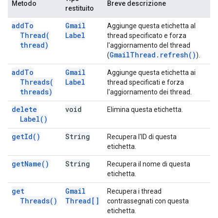
Metodo
Breve descrizione
restituito
add
To
Gmail
Aggiunge questa etichetta al
Thread(
Label
thread specificato e forza
thread)
l'aggiornamento del thread
Gmail
Thread
.
refresh(
)
(
).
add
To
Gmail
Aggiunge questa etichetta ai
Threads(
Label
thread specificati e forza
threads)
l'aggiornamento dei thread.
delete
void
Elimina questa etichetta.
Label(
)
get
Id(
)
String
Recupera l'ID di questa
etichetta.
get
Name(
)
String
Recupera il nome di questa
etichetta.
get
Gmail
Recupera i thread
Threads(
)
Thread[]
contrassegnati con questa
etichetta.