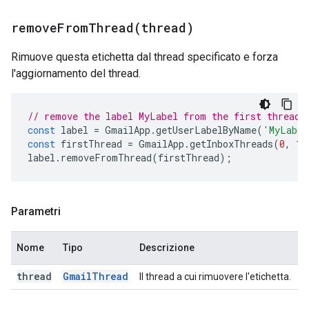
removeFromThread(
thread)
Rimuove questa etichetta dal thread specificato e forza
l'aggiornamento del thread.
// remove the label MyLabel from the first thread 
const
label
=
GmailApp
.
getUserLabelByName
(
'MyLabel
const
firstThread
=
GmailApp
.
getInboxThreads
(
0
,
1
)
label
.
removeFromThread
(
firstThread
);
Parametri
Nome
Tipo
Descrizione
thread
Gmail
Thread
Il thread a cui rimuovere l'etichetta.