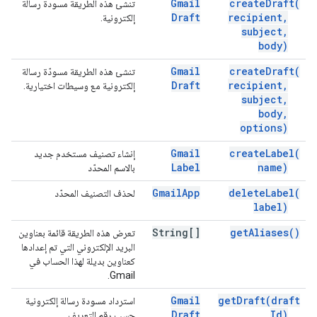
Gmail
create
Draft(
تنشئ هذه الطريقة مسودة رسالة
Draft
recipient
,
إلكترونية.
subject
,
body)
Gmail
create
Draft(
تنشئ هذه الطريقة مسودّة رسالة
Draft
recipient
,
إلكترونية مع وسيطات اختيارية.
subject
,
body
,
options)
Gmail
create
Label(
إنشاء تصنيف مستخدم جديد
Label
name)
بالاسم المحدّد
Gmail
App
delete
Label(
لحذف التصنيف المحدّد
label)
String[]
get
Aliases(
)
تعرض هذه الطريقة قائمة بعناوين
البريد الإلكتروني التي تم إعدادها
كعناوين بديلة لهذا الحساب في
Gmail.
Gmail
get
Draft(
draft
استرداد مسودة رسالة إلكترونية
Draft
Id)
حسب رقم التعريف