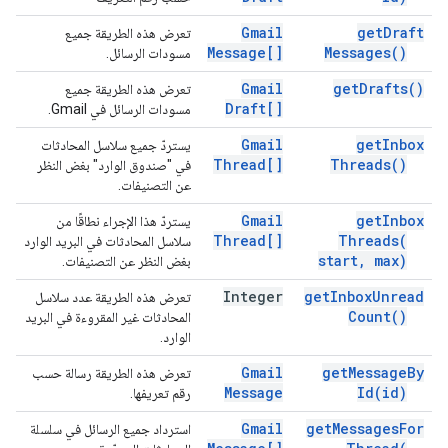
Gmail
get
Draft
تعرض هذه الطريقة جميع
Message[]
Messages(
)
مسودات الرسائل.
Gmail
get
Drafts(
)
تعرض هذه الطريقة جميع
Draft[]
مسودات الرسائل في Gmail.
Gmail
get
Inbox
يستردّ جميع سلاسل المحادثات
Thread[]
Threads(
)
في "صندوق الوارد" بغض النظر
عن التصنيفات.
Gmail
get
Inbox
يستردّ هذا الإجراء نطاقًا من
Thread[]
Threads(
سلاسل المحادثات في البريد الوارد
start
,
max)
بغض النظر عن التصنيفات.
Integer
get
Inbox
Unread
تعرض هذه الطريقة عدد سلاسل
Count(
)
المحادثات غير المقروءة في البريد
الوارد.
Gmail
get
Message
By
تعرض هذه الطريقة رسالة حسب
Message
Id(
id)
رقم تعريفها.
Gmail
get
Messages
For
استرداد جميع الرسائل في سلسلة