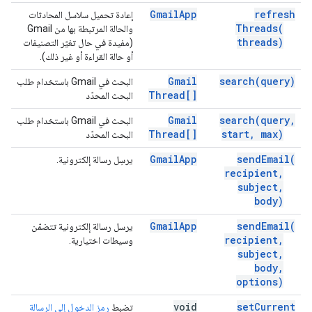
Gmail
App
refresh
إعادة تحميل سلاسل المحادثات
Threads(
والحالة المرتبطة بها من Gmail
threads)
(مفيدة في حال تغيّر التصنيفات
أو حالة القراءة أو غير ذلك).
Gmail
search(
query)
البحث في Gmail باستخدام طلب
Thread[]
البحث المحدّد
Gmail
search(
query
,
البحث في Gmail باستخدام طلب
Thread[]
start
,
max)
البحث المحدّد
Gmail
App
send
Email(
يرسِل رسالة إلكترونية.
recipient
,
subject
,
body)
Gmail
App
send
Email(
يرسل رسالة إلكترونية تتضمّن
recipient
,
وسيطات اختيارية.
subject
,
body
,
options)
void
set
Current
تضبط
رمز الدخول إلى الرسالة