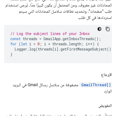
المحادثات غير معروف، ومن المحتمل أن يكون كبيرًا جدًا، يُرجى استخدام
طلب "صفحات"، وتحديد نطاقات سلاسل المحادثات التي سيتم
استردادها في كل طلب.
// Log the subject lines of your Inbox
const
threads
=
GmailApp
.
getInboxThreads
();
for
(
let
i
=
0
;
i
 < 
threads
.
length
;
i
++
)
{
Logger
.
log
(
threads
[
i
].
getFirstMessageSubject
());
}
الإرجاع
GmailThread[]
: مصفوفة من سلاسل رسائل Gmail في البريد
الوارد
التفويض
تتطلّب النصوص البرمجية التي تستخدم هذه الطريقة الحصول على إذن