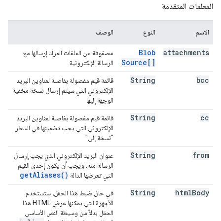
المعلمات المتقدمة
الاسم
النوع
الوصف
Blob
attachments
مصفوفة من الملفات المراد إرسالها مع
Source[]
الرسالة الإلكترونية
String
bcc
قائمة قيم مفصولة بفاصلة لعناوين البريد
الإلكتروني التي سيتم إرسال نسخة مخفية
الوجهة إليها
String
cc
قائمة قيم مفصولة بفاصلة لعناوين البريد
الإلكتروني التي يجب تضمينها في السطر
"نسخة إلى"
String
from
عنوان البريد الإلكتروني الذي يجب إرسال
الرسالة منه، ويجب أن يكون إحدى القيم
get
Aliases(
)
التي تعرضها الدالة
String
html
Body
في حال ضبط هذا الحقل، ستستخدم
الأجهزة التي يمكنها عرض HTML هذا
الحقل بدلاً من وسيطة النص الأساسي