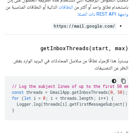
باستخدام نطاق واحد أو أكثر من
النطاقات
التالية أو النطاقات المناسبة من
واجهة REST API ذات الصلة
:
https://mail.google.com/
getInboxThreads(
start
,
max)
يستردّ هذا الإجراء نطاقًا من سلاسل المحادثات في البريد الوارد بغض
النظر عن التصنيفات.
// Log the subject lines of up to the first 50 ema
const
threads
=
GmailApp
.
getInboxThreads
(
0
,
50
);
for
(
let
i
=
0
;
i
 < 
threads
.
length
;
i
++
)
{
Logger
.
log
(
threads
[
i
].
getFirstMessageSubject
());
}