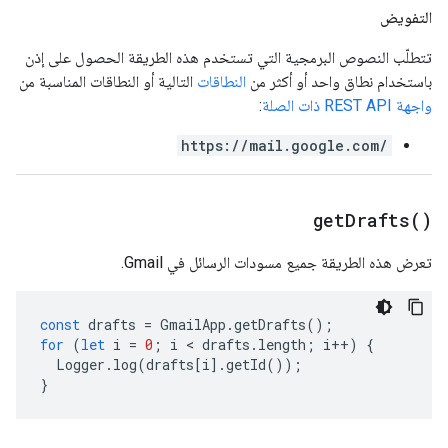
التفويض
تتطلّب النصوص البرمجية التي تستخدم هذه الطريقة الحصول على إذن
باستخدام نطاق واحد أو أكثر من
النطاقات
التالية أو النطاقات المناسبة من
واجهة REST API ذات الصلة
:
https://mail.google.com/
get
Drafts(
)
تعرض هذه الطريقة جميع مسودات الرسائل في Gmail.
const
drafts
=
GmailApp
.
getDrafts
();
for
(
let
i
=
0
;
i
 < 
drafts
.
length
;
i
++
)
{
Logger
.
log
(
drafts
[
i
].
getId
());
}