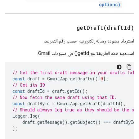
options)
getDraft(
draft
Id)
استرداد مسودة رسالة إلكترونية حسب رقم التعريف
استخدِم هذه الطريقة مع getId() في مسودات Gmail.
// Get the first draft message in your drafts fold
const
draft
=
GmailApp
.
getDrafts
()[
0
];
// Get its ID
const
draftId
=
draft
.
getId
();
// Now fetch the same draft using that ID.
const
draftById
=
GmailApp
.
getDraft
(
draftId
);
// Should always log true as they should be the sa
Logger
.
log
(
draft
.
getMessage
().
getSubject
()
===
draftById
.
);