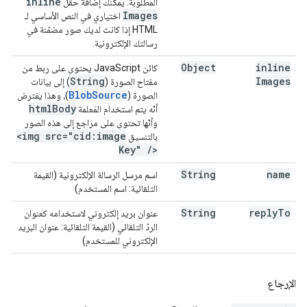
inline
المطلوبة. يمكنك إضافة حقل
Images
اختياري في النص الأساسي لـ
HTML إذا كانت لديك صور مضمّنة في
رسالتك الإلكترونية.
Object
inline
كائن JavaScript يحتوي على ربط من
String
Images
مفتاح الصورة (
) إلى بيانات
Blob
Source
الصورة (
)، وهذا يفترض
html
Body
أنّه يتم استخدام المَعلمة
وأنّها تحتوي على مراجع إلى هذه الصور
<img src="cid:image
بالتنسيق
Key"
/
>
String
name
اسم مرسل الرسالة الإلكترونية (القيمة
التلقائية: اسم المستخدم)
String
reply
To
عنوان بريد إلكتروني لاستخدامه كعنوان
الردّ التلقائي (القيمة التلقائية: عنوان البريد
الإلكتروني للمستخدم)
الإرجاع