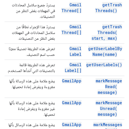
Gmail
get
Trash
يستردّ جميع سلاسل المحادثات
Thread[]
Threads(
)
في المهملات بغض النظر عن
التصنيفات.
Gmail
get
Trash
يستردّ هذا الإجراء نطاقًا من
Thread[]
Threads(
سلاسل المحادثات في المهملات
start
,
max)
بغض النظر عن التصنيفات.
Gmail
get
User
Label
By
تعرض هذه الطريقة تصنيفًا معيّنًا
Label
Name(
name)
حسب اسم التصنيف.
Gmail
get
User
Labels(
)
تعرض هذه الطريقة قائمة
Label[]
بالتصنيفات التي أنشأها المستخدم.
Gmail
App
mark
Message
يضع علامة على هذه الرسالة بأنّها
Read(
مقروءة ويفرض إعادة تحميلها.
message)
Gmail
App
mark
Message
يضع علامة على هذه الرسالة بأنّها
Unread(
غير مقروءة ويفرض إعادة
message)
تحميلها.
Gmail
App
mark
Messages
يضع علامة على هذه الرسائل بأنّها