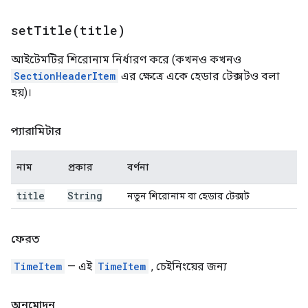
setTitle(
title)
আইটেমটির শিরোনাম নির্ধারণ করে (কখনও কখনও
SectionHeaderItem
এর ক্ষেত্রে একে হেডার টেক্সটও বলা
হয়)।
প্যারামিটার
নাম
প্রকার
বর্ণনা
title
String
নতুন শিরোনাম বা হেডার টেক্সট
ফেরত
TimeItem
— এই
TimeItem
, চেইনিংয়ের জন্য
অনুমোদন