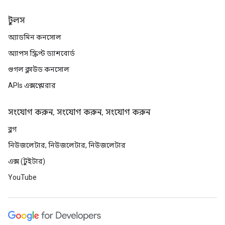
টুলস
অ্যাডমিন কনসোল
অ্যাপস স্ক্রিপ্ট ড্যাশবোর্ড
গুগল ক্লাউড কনসোল
APIs এক্সপ্লোরার
সংযোগ করুন, সংযোগ করুন, সংযোগ করুন
ব্লগ
নিউজলেটার, নিউজলেটার, নিউজলেটার
এক্স (টুইটার)
YouTube