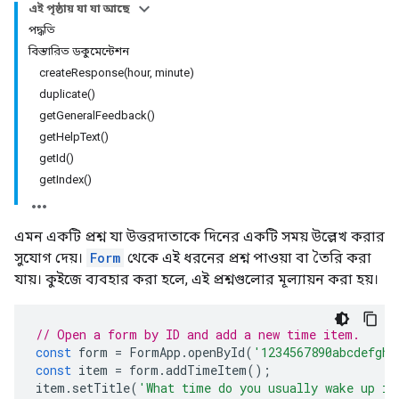
এই পৃষ্ঠায় যা যা আছে
পদ্ধতি
বিস্তারিত ডকুমেন্টেশন
createResponse(hour, minute)
duplicate()
getGeneralFeedback()
getHelpText()
getId()
getIndex()
এমন একটি প্রশ্ন যা উত্তরদাতাকে দিনের একটি সময় উল্লেখ করার
সুযোগ দেয়।
Form
থেকে এই ধরনের প্রশ্ন পাওয়া বা তৈরি করা
যায়। কুইজে ব্যবহার করা হলে, এই প্রশ্নগুলোর মূল্যায়ন করা হয়।
// Open a form by ID and add a new time item.
const
form
=
FormApp
.
openById
(
'1234567890abcdefghi
const
item
=
form
.
addTimeItem
();
item
.
setTitle
(
'What time do you usually wake up in