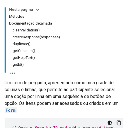
Nesta página
Métodos
Documentação detalhada
clearValidation()
createResponse(responses)
duplicate()
getColumns()
getHelpText()
getId()
Um item de pergunta, apresentado como uma grade de
colunas e linhas, que permite ao participante selecionar
uma opção por linha em uma sequência de botões de
opção. Os itens podem ser acessados ou criados em um
Form
.
// Open a form by ID and add a new grid item.