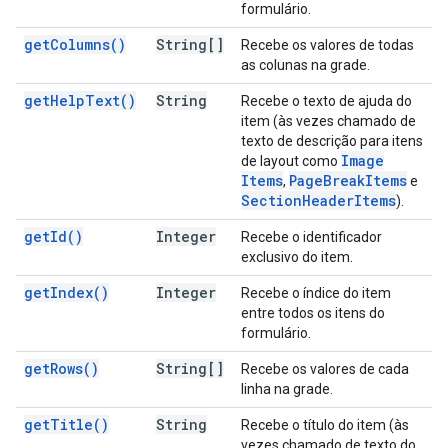
formulário.
get
Columns(
)
String[]
Recebe os valores de todas
as colunas na grade.
get
Help
Text(
)
String
Recebe o texto de ajuda do
item (às vezes chamado de
texto de descrição para itens
Image
de layout como
Items
Page
Break
Items
,
e
Section
Header
Items
).
get
Id(
)
Integer
Recebe o identificador
exclusivo do item.
get
Index(
)
Integer
Recebe o índice do item
entre todos os itens do
formulário.
get
Rows(
)
String[]
Recebe os valores de cada
linha na grade.
get
Title(
)
String
Recebe o título do item (às
vezes chamado de texto do