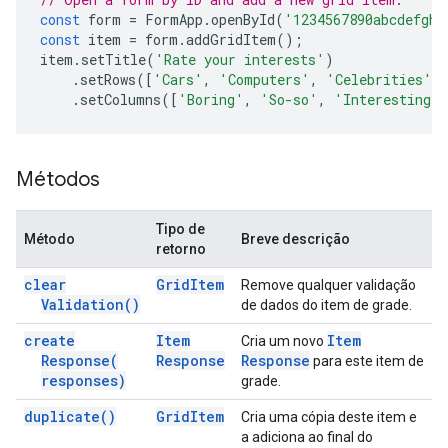
const
form
=
FormApp
.
openById
(
'1234567890abcdefghi
const
item
=
form
.
addGridItem
();
item
.
setTitle
(
'Rate your interests'
)
.
setRows
([
'Cars'
,
'Computers'
,
'Celebrities'
]
.
setColumns
([
'Boring'
,
'So-so'
,
'Interesting'
Métodos
Tipo de
Método
Breve descrição
retorno
clear
Grid
Item
Remove qualquer validação
Validation(
)
de dados do item de grade.
create
Item
Item
Cria um novo
Response(
Response
Response
para este item de
responses)
grade.
duplicate(
)
Grid
Item
Cria uma cópia deste item e
a adiciona ao final do