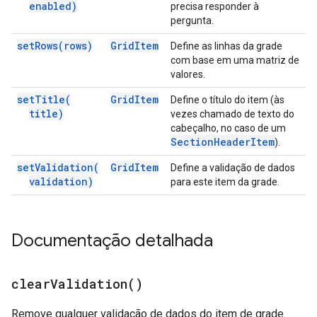
enabled)
precisa responder à
pergunta.
set
Rows(
rows)
Grid
Item
Define as linhas da grade
com base em uma matriz de
valores.
set
Title(
Grid
Item
Define o título do item (às
title)
vezes chamado de texto do
cabeçalho, no caso de um
Section
Header
Item
).
set
Validation(
Grid
Item
Define a validação de dados
validation)
para este item da grade.
Documentação detalhada
clear
Validation(
)
Remove qualquer validação de dados do item de grade.