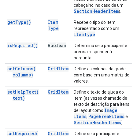
cabeçalho, no caso de um
Section
Header
Item
).
get
Type(
)
Item
Recebe o tipo do item,
Type
representado como um
Item
Type
.
is
Required(
)
Boolean
Determina se o participante
precisa responder à
pergunta.
set
Columns(
Grid
Item
Define as colunas da grade
columns)
com base em uma matriz de
valores.
set
Help
Text(
Grid
Item
Define o texto de ajuda do
text)
item (às vezes chamado de
texto de descrição para itens
Image
de layout como
Items
Page
Break
Items
,
e
Section
Header
Items
).
set
Required(
Grid
Item
Define se o participante