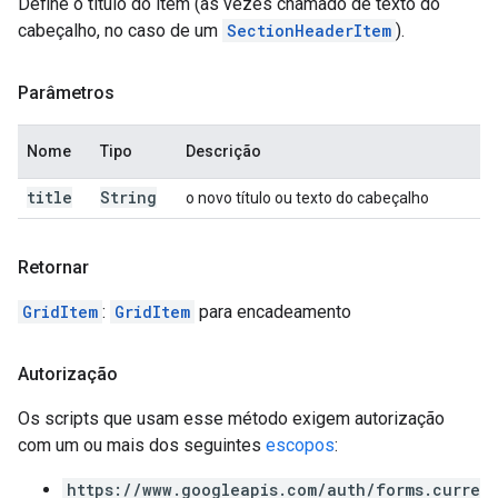
Define o título do item (às vezes chamado de texto do
cabeçalho, no caso de um
SectionHeaderItem
).
Parâmetros
Nome
Tipo
Descrição
title
String
o novo título ou texto do cabeçalho
Retornar
GridItem
:
GridItem
para encadeamento
Autorização
Os scripts que usam esse método exigem autorização
com um ou mais dos seguintes
escopos
:
https://www.googleapis.com/auth/forms.curre