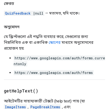
ফেরত
QuizFeedback
|null
— মতামত, যদি থাকে।
অনুমোদন
যে স্ক্রিপ্টগুলো এই পদ্ধতি ব্যবহার করে, সেগুলোর জন্য
নিম্নলিখিত এক বা একাধিক
স্কোপের
মাধ্যমে অনুমোদনের
প্রয়োজন হয়:
https://www.googleapis.com/auth/forms.curre
ntonly
https://www.googleapis.com/auth/forms
get
Help
Text(
)
আইটেমটির সাহায্যকারী টেক্সট (help text) পায় (যা
ImageItems
,
PageBreakItems
, এবং