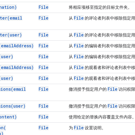
nation)
File
将相应项移至指定的目标文件夹。
ter(
email
File
File
从
的评论者列表中移除指定
ter(
user)
File
File
从
的评论者列表中移除指定
(
email
Address)
File
File
从
的编辑者列表中移除指定
(
user)
File
File
从
的编辑者列表中移除指定
(
email
Address)
File
File
从
的观看者和评论者列表中移
(
user)
File
File
从
的观看者和评论者列表中移
sions(
email
File
File
撤消授予指定用户的
访问权
sions(
user)
File
File
撤消授予指定用户的
访问权
ontent)
File
使用给定的替换内容覆盖文件内容
on(
File
File
为
设置说明。
n)