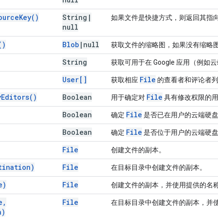
ource
Key(
)
String
|
如果文件是快捷方式，则返回其指
null
(
)
Blob
|
null
获取文件的缩略图，如果没有缩略
String
获取可用于在 Google 应用（例如云
User[]
File
获取相应
的查看者和评论者
y
Editors(
)
Boolean
File
用于确定对
具有修改权限的用
Boolean
File
确定
是否已在用户的云端硬
Boolean
File
确定
是否位于用户的云端硬
File
创建文件的副本。
tination)
File
在目标目录中创建文件的副本。
e)
File
创建文件的副本，并使用提供的名
e
,
File
在目标目录中创建文件的副本，并
n)