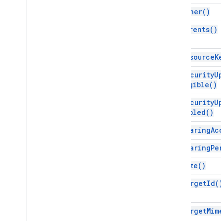
get
Owner(
)
get
Parents(
)
get
Resource
K
get
Security
U
Eligible(
)
get
Security
U
Enabled(
)
get
Sharing
Ac
get
Sharing
Pe
get
Size(
)
get
Target
Id(
get
Target
Mim