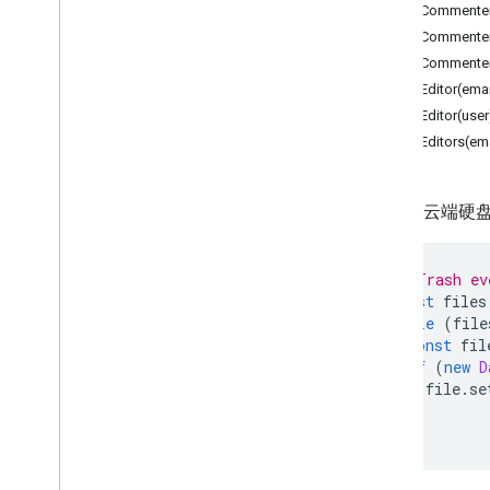
概览
addCommenter
Drive
App
addCommenter
addCommenter
类
addEditor(ema
文件
addEditor(user
File
Iterator
addEditors(em
文件夹
文件夹迭代器
用户级
Google 云
枚举
访问权限
// Trash ev
权限
const
files
while
(
file
高级服务
const
fil
Drive API
if
(
new
D
Drive Activity API
file
.
se
}
Drive Labels API
}
表单
Gmail
表格