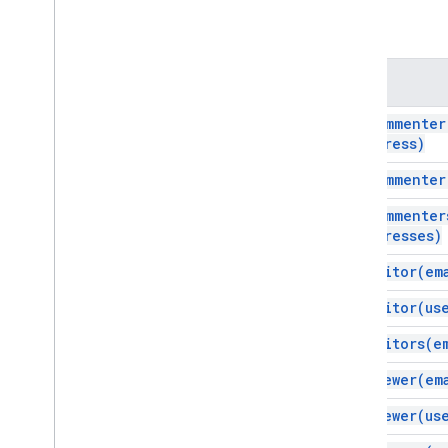
幻灯片
方法
工作区
更多
.
.
.
方法
其他 Google 服务
add
Commenter
Address)
Google Analytics
Google Maps
add
Commenter
Google Translate
add
Commenter
Vertex AI
Addresses)
You
Tube
更多
.
.
.
add
Editor(
em
add
Editor(
us
公用事业服务
API 数据库连接
add
Editors(
e
数据易用性和优化
add
Viewer(
em
HTML 和内容
脚本执行和信息
add
Viewer(
us