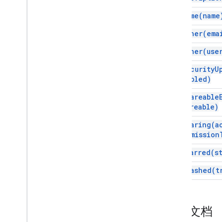
set
Name(
name
set
Owner(
ema
set
Owner(
use
set
Security
U
enabled)
set
Shareable
shareable)
set
Sharing(
a
permission
set
Starred(
s
set
Trashed(
t
详细文档