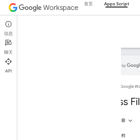
首页
Apps Script
Workspace
Apps Script
信息
概览
指南
参考文档
示例
支持
聊天
API
概览
首页
Google W
Google Workspace 服务
Class Fi
管理控制台
Calendar
聊天
本页内容
文档
方法
Drive
详细文档