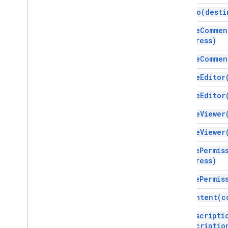
move
To(
desti
remove
Commen
Address)
remove
Commen
remove
Editor
remove
Editor
remove
Viewer
remove
Viewer
revoke
Permis
Address)
revoke
Permis
set
Content(
c
set
Descripti
descriptio