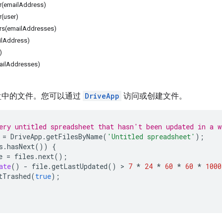
(emailAddress)
(user)
s(emailAddresses)
ilAddress)
)
ailAddresses)
端硬盘中的文件。您可以通过
DriveApp
访问或创建文件。
ery untitled spreadsheet that hasn't been updated in a w
=
DriveApp
.
getFilesByName
(
'Untitled spreadsheet'
);
s
.
hasNext
())
{
e
=
files
.
next
();
ate
()
-
file
.
getLastUpdated
()
 > 
7
*
24
*
60
*
60
*
1000
tTrashed
(
true
);