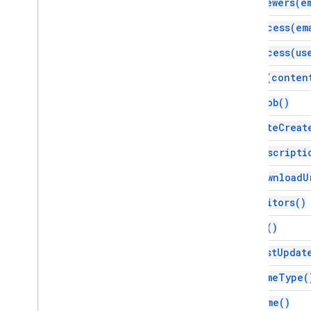
add
Viewers(
e
脚本项目资源
自动化触发器和事件
get
Access(
em
清单
get
Access(
us
配额和限制
get
As(
conten
Google Workspace 插件
get
Blob(
)
服务
清单
get
Date
Creat
插件 API
get
Descripti
Apps Script API
get
Download
U
v1
get
Editors(
)
客户端库
get
Id(
)
get
Last
Updat
get
Mime
Type(
get
Name(
)