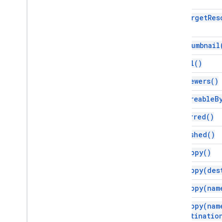
get
Target
Res
get
Thumbnail
get
Url(
)
get
Viewers(
)
is
Shareable
B
is
Starred(
)
is
Trashed(
)
make
Copy(
)
make
Copy(
des
make
Copy(
nam
make
Copy(
nam
destinatio