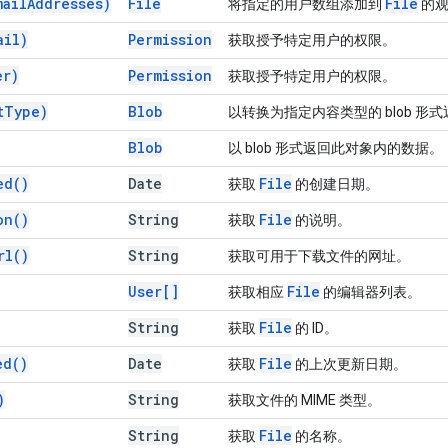
mail
Addresses)
File
File
将指定的用户数组添加到
的观
ail)
Permission
获取授予特定用户的权限。
er)
Permission
获取授予特定用户的权限。
t
Type)
Blob
以转换为指定内容类型的 blob 
Blob
以 blob 形式返回此对象内的数据。
ed(
)
Date
File
获取
的创建日期。
on(
)
String
File
获取
的说明。
rl(
)
String
获取可用于下载文件的网址。
User[]
File
获取相应
的编辑器列表。
String
File
获取
的 ID。
ed(
)
Date
File
获取
的上次更新日期。
)
String
获取文件的 MIME 类型。
String
File
获取
的名称。