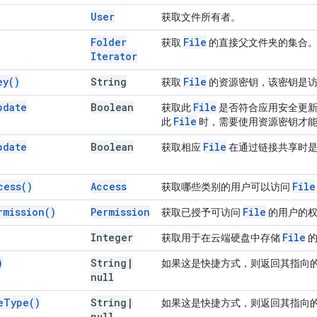
User
获取文件所有者。
Folder
File
获取
的直接父文件夹的集合
Iterator
ey(
)
String
File
获取
的资源密钥，该密钥是访
pdate
Boolean
File
获取此
是否符合应用安全更新
File
此
时，需要使用资源密钥才
pdate
Boolean
File
获取相应
在通过链接共享时是
cess(
)
Access
File
获取哪些类别的用户可以访问
rmission(
)
Permission
File
获取已授予可访问
的用户的权
Integer
File
获取用于在云端硬盘中存储
的
)
String
|
如果这是快捷方式，则返回其指向的商
null
e
Type(
)
String
|
如果这是快捷方式，则返回其指向的商
null