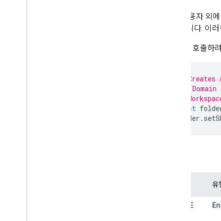
개요
드라이브 앱
개별 사용자 외에
용자입니다. 이
클래스
파일
enum을 호출하려
파일 반복자
폴더
// Creates 
폴더Iterator
// (Domain 
사용자
// Workspac
const
folde
열거형
folder
.
setS
액세스
권한
고급 서비스
속성
드라이브 API
Drive Activity API
속성
유
Drive Labels API
설문지
ANYONE
En
Gmail
스프레드시트