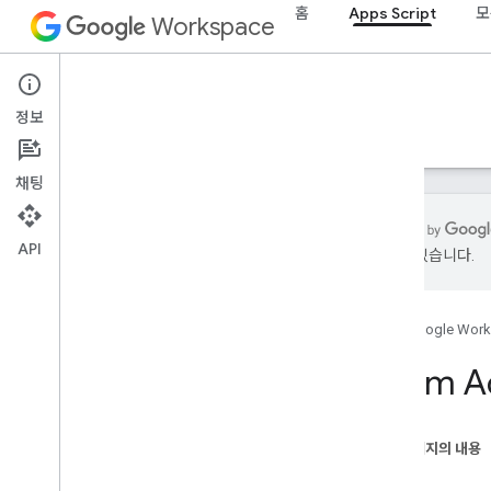
홈
Apps Script
모
Workspace
Apps Script
정보
개요
가이드
참조
샘플
지원
채팅
API
있을 수 있습니다.
개요
홈
Google Wor
Google Workspace 서비스
관리 콘솔
Enum A
Calendar
채팅
문서
이 페이지의 내용
Drive
속성