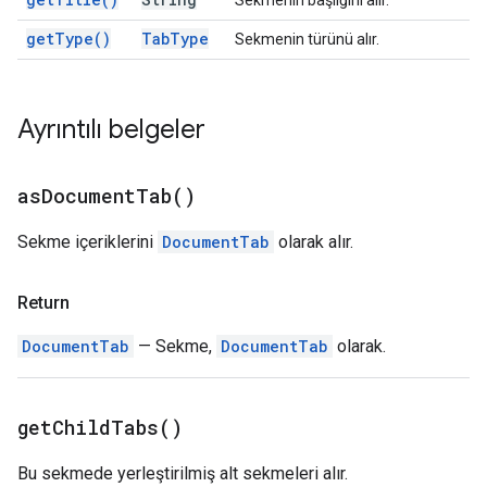
Sekmenin başlığını alır.
get
Type(
)
Tab
Type
Sekmenin türünü alır.
Ayrıntılı belgeler
as
Document
Tab(
)
Sekme içeriklerini
DocumentTab
olarak alır.
Return
DocumentTab
— Sekme,
DocumentTab
olarak.
get
Child
Tabs(
)
Bu sekmede yerleştirilmiş alt sekmeleri alır.