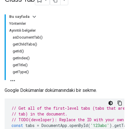
Bu sayfada
Yöntemler
Ayrıntılı belgeler
asDocumentTab()
getChildTabs()
getId()
getIndex()
getTitle()
getType()
Google Dokümanlar dokümanındaki bir sekme.
// Get all of the first-level tabs (tabs that are 
// tab) in the document.
// TODO(developer): Replace the ID with your own.
const
tabs
=
DocumentApp
.
openById
(
'123abc'
).
getTab