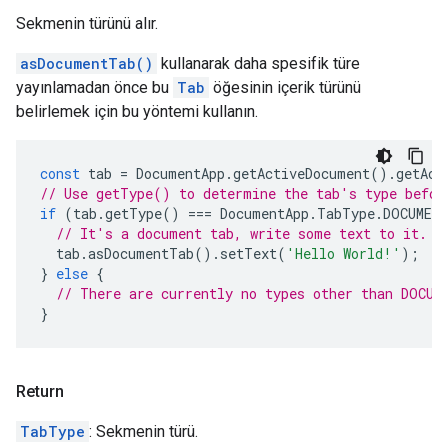
Sekmenin türünü alır.
asDocumentTab()
kullanarak daha spesifik türe
yayınlamadan önce bu
Tab
öğesinin içerik türünü
belirlemek için bu yöntemi kullanın.
const
tab
=
DocumentApp
.
getActiveDocument
().
getAct
// Use getType() to determine the tab's type befor
if
(
tab
.
getType
()
===
DocumentApp
.
TabType
.
DOCUMEN
// It's a document tab, write some text to it.
tab
.
asDocumentTab
().
setText
(
'Hello World!'
);
}
else
{
// There are currently no types other than DOCUM
}
Return
TabType
: Sekmenin türü.