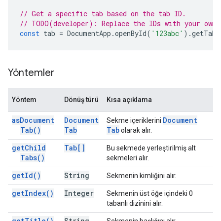
// Get a specific tab based on the tab ID.
// TODO(developer): Replace the IDs with your own.
const
tab
=
DocumentApp
.
openById
(
'123abc'
).
getTab
(
Yöntemler
Yöntem
Dönüş türü
Kısa açıklama
as
Document
Document
Document
Sekme içeriklerini
Tab(
)
Tab
Tab
olarak alır.
get
Child
Tab[]
Bu sekmede yerleştirilmiş alt
Tabs(
)
sekmeleri alır.
get
Id(
)
String
Sekmenin kimliğini alır.
get
Index(
)
Integer
Sekmenin üst öğe içindeki 0
tabanlı dizinini alır.
get
Title(
)
String