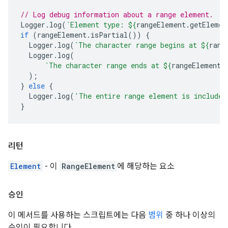
// Log debug information about a range element.
Logger
.
log
(
`Element type: 
${
rangeElement
.
getElemen
if
(
rangeElement
.
isPartial
())
{
Logger
.
log
(
`The character range begins at 
${
rang
Logger
.
log
(
`The character range ends at 
${
rangeElement
.
);
}
else
{
Logger
.
log
(
'The entire range element is included
}
리턴
Element
- 이
RangeElement
에 해당하는 요소
승인
이 메서드를 사용하는 스크립트에는 다음
범위
중 하나 이상의
승인이 필요합니다.