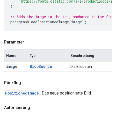
'https://fonts.gstatic.com/s/i/productlogos/ap
);
// Adds the image to the tab, anchored to the firs
paragraph
.
addPositionedImage
(
image
);
Parameter
Name
Typ
Beschreibung
image
Blob
Source
Die Bilddaten.
Rückflug
PositionedImage
: Das neue positionierte Bild.
Autorisierung