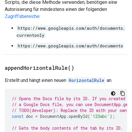
Scripts, die diese Methode verwenden, benötigen eine
Autorisierung für mindestens einen der folgenden
Zugriffsbereiche
:
https://www.googleapis.com/auth/documents.
currentonly
https://www.googleapis.com/auth/documents
append
Horizontal
Rule(
)
Erstellt und hängt einen neuen
HorizontalRule
an.
// Opens the Docs file by its ID. If you created y
// a Google Docs file, you can use DocumentApp.get
// TODO(developer): Replace the ID with your own.
const
doc
=
DocumentApp
.
openById
(
'123abc'
);
// Gets the body contents of the tab by its ID.