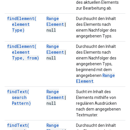
des aktuellen Elements
zur Bearbeitung ab.
find
Element(
Range
Durchsucht den Inhalt
element
Element
|
des Elements nach
Type)
null
einem Nachfolger des
angegebenen Typs.
find
Element(
Range
Durchsucht den Inhalt
element
Element
|
des Elements nach
Type
,
from)
null
einem Nachfolger des
angegebenen Typs,
beginnend mit dem
Range
angegebenen
Element
.
find
Text(
Range
Sucht im Inhalt des
search
Element
|
Elements mithilfe von
Pattern)
null
regulären Ausdrücken
nach dem angegebenen
Textmuster.
find
Text(
Range
Durchsucht den Inhalt