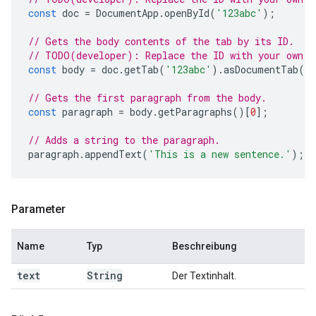
const
doc
=
DocumentApp
.
openById
(
'123abc'
);
// Gets the body contents of the tab by its ID.
// TODO(developer): Replace the ID with your own.
const
body
=
doc
.
getTab
(
'123abc'
).
asDocumentTab
()
// Gets the first paragraph from the body.
const
paragraph
=
body
.
getParagraphs
()[
0
];
// Adds a string to the paragraph.
paragraph
.
appendText
(
'This is a new sentence.'
);
Parameter
Name
Typ
Beschreibung
text
String
Der Textinhalt.