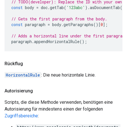
// TODO(developer): Replace the ID with your own.
const
body
=
doc
.
getTab
(
'123abc'
).
asDocumentTab
()
// Gets the first paragraph from the body.
const
paragraph
=
body
.
getParagraphs
()[
0
];
// Adds a horizontal line under the first paragraph
paragraph
.
appendHorizontalRule
();
Rückflug
HorizontalRule
: Die neue horizontale Linie.
Autorisierung
Scripts, die diese Methode verwenden, benötigen eine
Autorisierung für mindestens einen der folgenden
Zugriffsbereiche
: