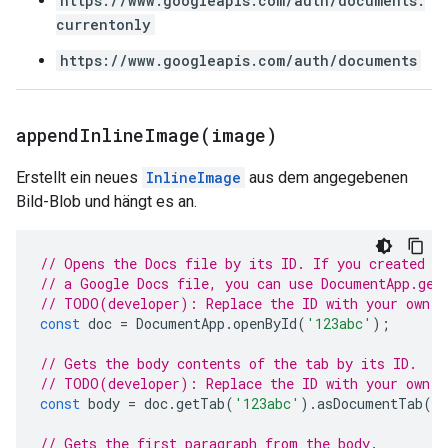
https://www.googleapis.com/auth/documents.
currentonly
https://www.googleapis.com/auth/documents
appendInlineImage(
image)
Erstellt ein neues
InlineImage
aus dem angegebenen
Bild-Blob und hängt es an.
// Opens the Docs file by its ID. If you created y
// a Google Docs file, you can use DocumentApp.get
// TODO(developer): Replace the ID with your own.
const
doc
=
DocumentApp
.
openById
(
'123abc'
);
// Gets the body contents of the tab by its ID.
// TODO(developer): Replace the ID with your own.
const
body
=
doc
.
getTab
(
'123abc'
).
asDocumentTab
()
// Gets the first paragraph from the body.