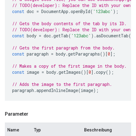
// TODO(developer): Replace the ID with your own.
const
doc
=
DocumentApp
.
openById
(
'123abc'
);
// Gets the body contents of the tab by its ID.
// TODO(developer): Replace the ID with your own.
const
body
=
doc
.
getTab
(
'123abc'
).
asDocumentTab
()
// Gets the first paragraph from the body.
const
paragraph
=
body
.
getParagraphs
()[
0
];
// Makes a copy of the first image in the body.
const
image
=
body
.
getImages
()[
0
].
copy
();
// Adds the image to the first paragraph.
paragraph
.
appendInlineImage
(
image
);
Parameter
Name
Typ
Beschreibung