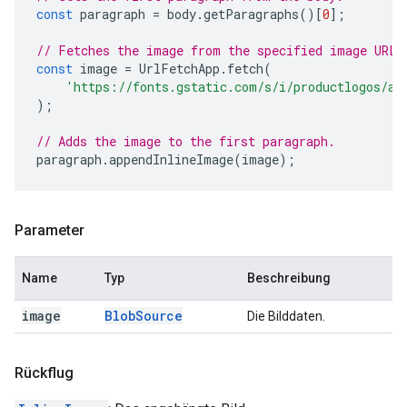
const
paragraph
=
body
.
getParagraphs
()[
0
];
// Fetches the image from the specified image URL.
const
image
=
UrlFetchApp
.
fetch
(
'https://fonts.gstatic.com/s/i/productlogos/ap
);
// Adds the image to the first paragraph.
paragraph
.
appendInlineImage
(
image
);
Parameter
Name
Typ
Beschreibung
image
Blob
Source
Die Bilddaten.
Rückflug