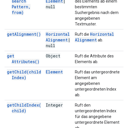
search
Element
|
des Elements ab einem
Pattern
,
null
bestimmten
from)
Suchergebnis nach dem
angegebenen
Textmuster.
get
Alignment(
)
Horizontal
Horizontal
Ruft die
Alignment
|
Alignment
ab.
null
get
Object
Ruft die Attribute des
Attributes(
)
Elements ab.
get
Child(
child
Element
Ruft das untergeordnete
Index)
Element am
angegebenen
untergeordneten Index
ab.
get
Child
Index(
Integer
Ruft den
child)
untergeordneten Index
für das angegebene
untergeordnete Element