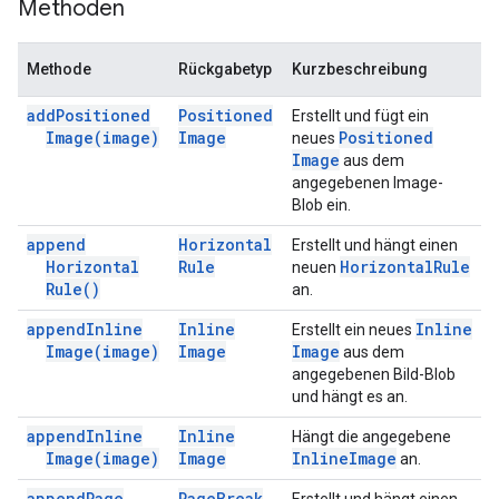
Methoden
Methode
Rückgabetyp
Kurzbeschreibung
add
Positioned
Positioned
Erstellt und fügt ein
Image(
image)
Image
Positioned
neues
Image
aus dem
angegebenen Image-
Blob ein.
append
Horizontal
Erstellt und hängt einen
Horizontal
Rule
Horizontal
Rule
neuen
Rule(
)
an.
append
Inline
Inline
Inline
Erstellt ein neues
Image(
image)
Image
Image
aus dem
angegebenen Bild-Blob
und hängt es an.
append
Inline
Inline
Hängt die angegebene
Image(
image)
Image
Inline
Image
an.
append
Page
Page
Break