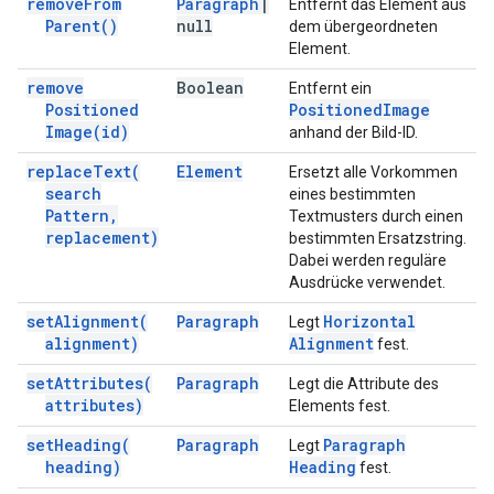
remove
From
Paragraph
|
Entfernt das Element aus
Parent(
)
null
dem übergeordneten
Element.
remove
Boolean
Entfernt ein
Positioned
Positioned
Image
Image(
id)
anhand der Bild-ID.
replace
Text(
Element
Ersetzt alle Vorkommen
search
eines bestimmten
Pattern
,
Textmusters durch einen
replacement)
bestimmten Ersatzstring.
Dabei werden reguläre
Ausdrücke verwendet.
set
Alignment(
Paragraph
Horizontal
Legt
alignment)
Alignment
fest.
set
Attributes(
Paragraph
Legt die Attribute des
attributes)
Elements fest.
set
Heading(
Paragraph
Paragraph
Legt
heading)
Heading
fest.