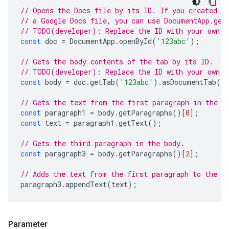
// Opens the Docs file by its ID. If you created y
// a Google Docs file, you can use DocumentApp.get
// TODO(developer): Replace the ID with your own.
const
doc
=
DocumentApp
.
openById
(
'123abc'
);
// Gets the body contents of the tab by its ID.
// TODO(developer): Replace the ID with your own.
const
body
=
doc
.
getTab
(
'123abc'
).
asDocumentTab
()
// Gets the text from the first paragraph in the b
const
paragraph1
=
body
.
getParagraphs
()[
0
];
const
text
=
paragraph1
.
getText
();
// Gets the third paragraph in the body.
const
paragraph3
=
body
.
getParagraphs
()[
2
];
// Adds the text from the first paragraph to the t
paragraph3
.
appendText
(
text
);
Parameter