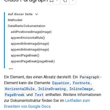
Auf dieser Seite
Methoden
Detaillierte Dokumentation
addPositionedImage(image)
appendHorizontalRule()
appendInlineImage(image)
appendInlineImage(image)
appendPageBreak()
appendPageBreak(pageBreak)
Ein Element, das einen Absatz darstellt. Ein
Paragraph
-
Element kann die Elemente
Equation
,
Footnote
,
HorizontalRule
,
InlineDrawing
,
InlineImage
,
PageBreak
und
Text
enthalten. Weitere Informationen
zur Dokumentstruktur finden Sie im
Leitfaden zum
Erweitern von Google Docs
.