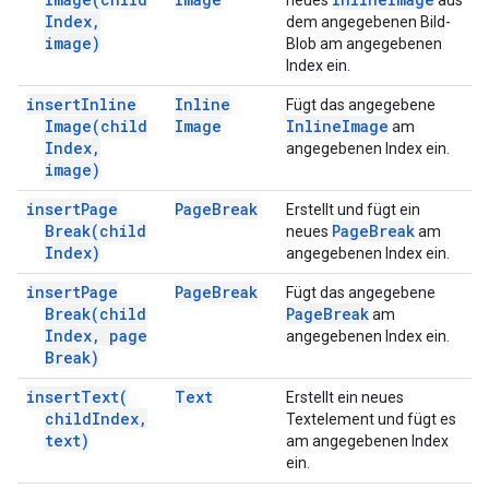
neues
aus
Index
,
dem angegebenen Bild-
image)
Blob am angegebenen
Index ein.
insert
Inline
Inline
Fügt das angegebene
Image(
child
Image
Inline
Image
am
Index
,
angegebenen Index ein.
image)
insert
Page
Page
Break
Erstellt und fügt ein
Break(
child
Page
Break
neues
am
Index)
angegebenen Index ein.
insert
Page
Page
Break
Fügt das angegebene
Break(
child
Page
Break
am
Index
,
page
angegebenen Index ein.
Break)
insert
Text(
Text
Erstellt ein neues
child
Index
,
Textelement und fügt es
text)
am angegebenen Index
ein.