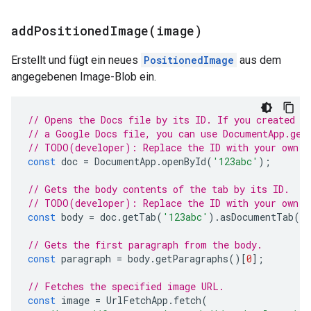
addPositionedImage(
image)
Erstellt und fügt ein neues
PositionedImage
aus dem
angegebenen Image-Blob ein.
// Opens the Docs file by its ID. If you created y
// a Google Docs file, you can use DocumentApp.get
// TODO(developer): Replace the ID with your own.
const
doc
=
DocumentApp
.
openById
(
'123abc'
);
// Gets the body contents of the tab by its ID.
// TODO(developer): Replace the ID with your own.
const
body
=
doc
.
getTab
(
'123abc'
).
asDocumentTab
()
// Gets the first paragraph from the body.
const
paragraph
=
body
.
getParagraphs
()[
0
];
// Fetches the specified image URL.
const
image
=
UrlFetchApp
.
fetch
(