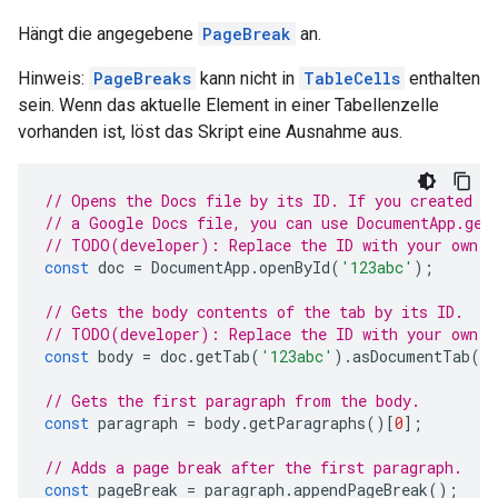
Hängt die angegebene
PageBreak
an.
Hinweis:
PageBreaks
kann nicht in
TableCells
enthalten
sein. Wenn das aktuelle Element in einer Tabellenzelle
vorhanden ist, löst das Skript eine Ausnahme aus.
// Opens the Docs file by its ID. If you created y
// a Google Docs file, you can use DocumentApp.get
// TODO(developer): Replace the ID with your own.
const
doc
=
DocumentApp
.
openById
(
'123abc'
);
// Gets the body contents of the tab by its ID.
// TODO(developer): Replace the ID with your own.
const
body
=
doc
.
getTab
(
'123abc'
).
asDocumentTab
()
// Gets the first paragraph from the body.
const
paragraph
=
body
.
getParagraphs
()[
0
];
// Adds a page break after the first paragraph.
const
pageBreak
=
paragraph
.
appendPageBreak
();