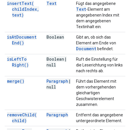
insert
Text(
Text
Fügt das angegebene
child
Index
,
Text
-Element am
text)
angegebenen Index mit
dem angegebenen
Textinhalt ein.
is
At
Document
Boolean
Gibt an, ob sich das
End(
)
Element am Ende von
Document
befindet.
is
Left
To
Boolean
|
Ruft die Einstellung für
Right(
)
null
die Leserichtung von links
nach rechts ab.
merge(
)
Paragraph
|
Führt das Element mit
null
dem vorhergehenden
gleichartigen
Geschwisterelement
zusammen.
remove
Child(
Paragraph
Entfernt das angegebene
child)
untergeordnete Element.