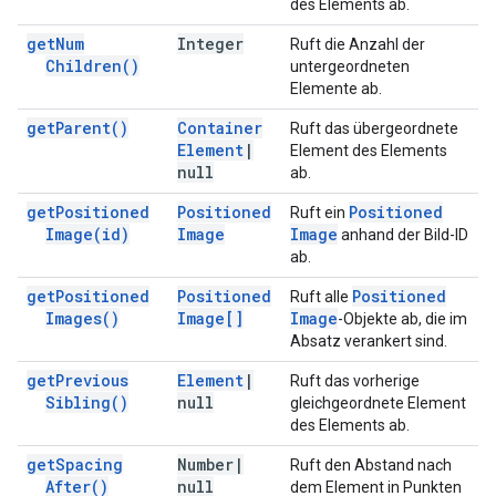
des Elements ab.
get
Num
Integer
Ruft die Anzahl der
Children(
)
untergeordneten
Elemente ab.
get
Parent(
)
Container
Ruft das übergeordnete
Element
|
Element des Elements
null
ab.
get
Positioned
Positioned
Positioned
Ruft ein
Image(
id)
Image
Image
anhand der Bild-ID
ab.
get
Positioned
Positioned
Positioned
Ruft alle
Images(
)
Image[]
Image
-Objekte ab, die im
Absatz verankert sind.
get
Previous
Element
|
Ruft das vorherige
Sibling(
)
null
gleichgeordnete Element
des Elements ab.
get
Spacing
Number
|
Ruft den Abstand nach
After(
)
null
dem Element in Punkten