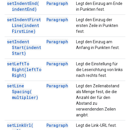
set
Indent
End(
Paragraph
Legt den Einzug am Ende
indent
End)
in Punkten fest.
set
Indent
First
Paragraph
Legt den Einzug der
Line(
indent
ersten Zeile in Punkten
First
Line)
fest.
set
Indent
Paragraph
Legt den Einzug am
Start(
indent
Anfang in Punkten fest.
Start)
set
Left
To
Paragraph
Legt die Einstellung für
Right(
left
To
die Leserichtung von links
Right)
nach rechts fest.
set
Line
Paragraph
Legt den Zeilenabstand
Spacing(
als Menge fest, die die
multiplier)
Anzahl der für den
Abstand zu
verwendenden Zeilen
angibt.
set
Link
Url(
Paragraph
Legt die Link-URL fest.