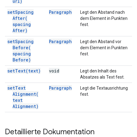
url)
set
Spacing
Paragraph
Legt den Abstand nach
After(
dem Element in Punkten
spacing
fest.
After)
set
Spacing
Paragraph
Legt den Abstand vor
Before(
dem Element in Punkten
spacing
fest.
Before)
set
Text(
text)
void
Legt den Inhalt des
Absatzes als Text fest.
set
Text
Paragraph
Legt die Textausrichtung
Alignment(
fest.
text
Alignment)
Detaillierte Dokumentation