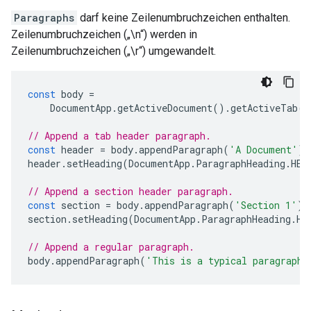
Paragraphs
darf keine Zeilenumbruchzeichen enthalten.
Zeilenumbruchzeichen („\n“) werden in
Zeilenumbruchzeichen („\r“) umgewandelt.
const
body
=
DocumentApp
.
getActiveDocument
().
getActiveTab
()
// Append a tab header paragraph.
const
header
=
body
.
appendParagraph
(
'A Document'
);
header
.
setHeading
(
DocumentApp
.
ParagraphHeading
.
HEA
// Append a section header paragraph.
const
section
=
body
.
appendParagraph
(
'Section 1'
);
section
.
setHeading
(
DocumentApp
.
ParagraphHeading
.
HE
// Append a regular paragraph.
body
.
appendParagraph
(
'This is a typical paragraph.