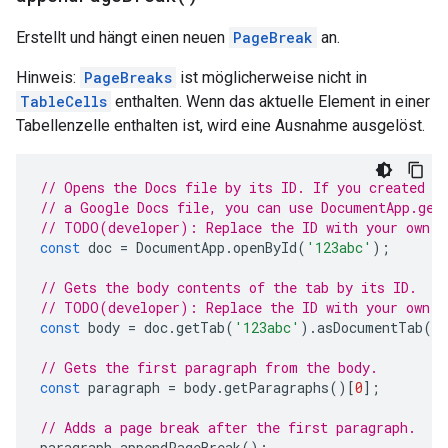
Erstellt und hängt einen neuen
PageBreak
an.
Hinweis:
PageBreaks
ist möglicherweise nicht in
TableCells
enthalten. Wenn das aktuelle Element in einer
Tabellenzelle enthalten ist, wird eine Ausnahme ausgelöst.
// Opens the Docs file by its ID. If you created y
// a Google Docs file, you can use DocumentApp.get
// TODO(developer): Replace the ID with your own.
const
doc
=
DocumentApp
.
openById
(
'123abc'
);
// Gets the body contents of the tab by its ID.
// TODO(developer): Replace the ID with your own.
const
body
=
doc
.
getTab
(
'123abc'
).
asDocumentTab
()
// Gets the first paragraph from the body.
const
paragraph
=
body
.
getParagraphs
()[
0
];
// Adds a page break after the first paragraph.
paragraph
.
appendPageBreak
();