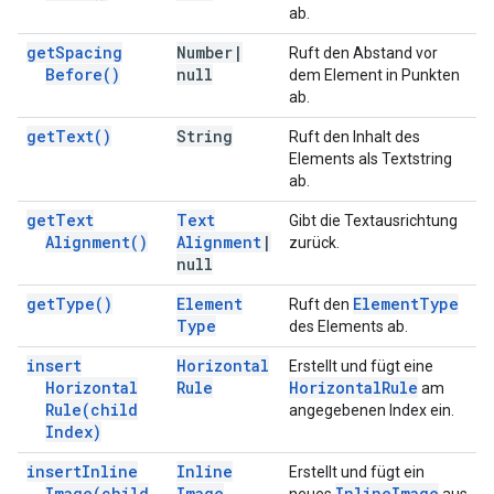
ab.
get
Spacing
Number
|
Ruft den Abstand vor
Before(
)
null
dem Element in Punkten
ab.
get
Text(
)
String
Ruft den Inhalt des
Elements als Textstring
ab.
get
Text
Text
Gibt die Textausrichtung
Alignment(
)
Alignment
|
zurück.
null
get
Type(
)
Element
Element
Type
Ruft den
Type
des Elements ab.
insert
Horizontal
Erstellt und fügt eine
Horizontal
Rule
Horizontal
Rule
am
Rule(
child
angegebenen Index ein.
Index)
insert
Inline
Inline
Erstellt und fügt ein
Image(
child
Image
Inline
Image