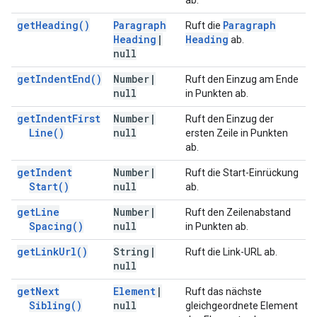
ab.
get
Heading(
)
Paragraph
Paragraph
Ruft die
Heading
|
Heading
ab.
null
get
Indent
End(
)
Number
|
Ruft den Einzug am Ende
null
in Punkten ab.
get
Indent
First
Number
|
Ruft den Einzug der
Line(
)
null
ersten Zeile in Punkten
ab.
get
Indent
Number
|
Ruft die Start-Einrückung
Start(
)
null
ab.
get
Line
Number
|
Ruft den Zeilenabstand
Spacing(
)
null
in Punkten ab.
get
Link
Url(
)
String
|
Ruft die Link-URL ab.
null
get
Next
Element
|
Ruft das nächste
Sibling(
)
null
gleichgeordnete Element