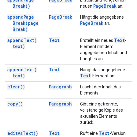
Erstellt und hängt einen
Break(
)
Page
Break
neuen
an.
append
Page
Page
Break
Hängt die angegebene
Break(
page
Page
Break
an.
Break)
append
Text(
Text
Text
Erstellt ein neues
-
text)
Element mit dem
angegebenen Inhalt und
hängt es an.
append
Text(
Text
Hängt das angegebene
text)
Text
-Element an.
clear(
)
Paragraph
Löscht den Inhalt des
Elements.
copy(
)
Paragraph
Gibt eine getrennte,
vollständige Kopie des
aktuellen Elements
zurück.
edit
As
Text(
)
Text
Text
Ruft eine
-Version