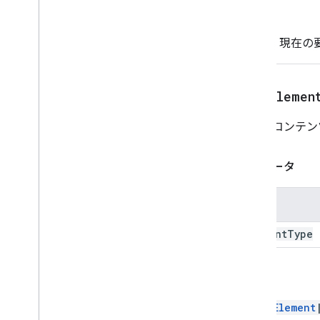
戻る
Text
- 現在
findElemen
要素のコンテン
パラメータ
名前
element
Type
戻る
RangeElement