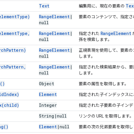
Text
Tex
編集用に、現在の要素の
element
Type)
Range
Element
|
要素のコンテンツで、指定さ
null
element
Type
,
Range
Element
|
Range
Element
指定された
null
孫を検索します。
rch
Pattern)
Range
Element
|
正規表現を使用して、要素の
null
します。
rch
Pattern
,
Range
Element
|
指定された検索結果から、要
null
します。
(
)
Object
要素の属性を取得します。
ld
Index)
Element
指定された子インデックスに
x(
child)
Integer
指定された子要素の子インデ
String
|
null
リンクの URL を取得します。
ng(
)
Element
|
null
要素の次の兄弟要素を取得し