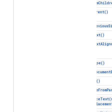
get
Num
Childr
インターフェース
get
Parent(
)
要素
列挙型
get
Previous
S
Attribute
get
Text(
)
Element
Type
フォント ファミリー
get
Text
Align
グリフタイプ
Horizontal
Alignment
段落見出し
get
Type(
)
配置レイアウト
is
At
Document
Tab
Type
テキストの配置
merge(
)
垂直方向の配置
remove
From
Pa
高度なサービス
replace
Text(
Docs API
replacemen
Drive
フォーム