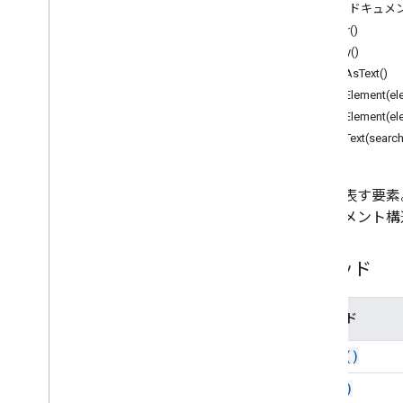
Document
App
詳細なドキュメ
clear()
クラス
copy()
本文
editAsText()
ブックマーク
findElement(e
Container
Element
findElement(el
Date
findText(search
ドキュメント
Document
Tab
計算式
数式を表す要素
方程式関数
ドキュメント構
Equation
Function
Argument
Separator
等号
メソッド
フッター
脚注
メソッド
脚注
ヘッダー セクション
clear(
)
水平方向のルール
copy(
)
インライン描画