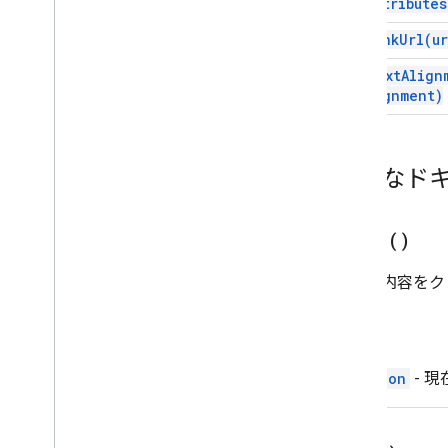
set
Attributes
Gmail
set
Link
Url(
ur
スプレッドシート
スライド
set
Text
Align
ワークスペース
Alignment)
その他
.
.
.
他の Google サービス
詳細なド
Google Analytics
Google Maps
Google Translate
clear(
)
Vertex AI
要素の内容をク
You
Tube
その他
.
.
.
戻る
公共サービス
Equation
- 
API とデータベース接続
データのユーザビリティと最適化
HTML とコンテンツ