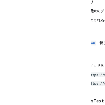
copy(
)
スクリプトの実行と情報
現在の要素のデ
スクリプト プロジェクト リソース
自動化のトリガーとイベント
要素に含まれる
マニフェスト
割り当てと上限
戻る
Google Workspace アドオン
Equation
- 
サービス
マニフェスト
承認
アドオン API
このメソッドを
Apps Script API
v1
https://
クライアント ライブラリ
https://
edit
As
Text