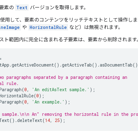
要素の
Text
バージョンを取得します。
使用して、要素のコンテンツをリッチテキストとして操作しま
ineImage
や
HorizontalRule
など）は無視されます。
スト範囲内に完全に含まれる子要素は、要素から削除されます
=
tApp
.
getActiveDocument
().
getActiveTab
().
asDocumentTab
()
wo paragraphs separated by a paragraph containing an
al rule.
Paragraph
(
0
,
'An editAsText sample.'
);
HorizontalRule
(
0
);
Paragraph
(
0
,
'An example.'
);
 sample.\n\n An" removing the horizontal rule in the pr
Text
().
deleteText
(
14
,
25
);