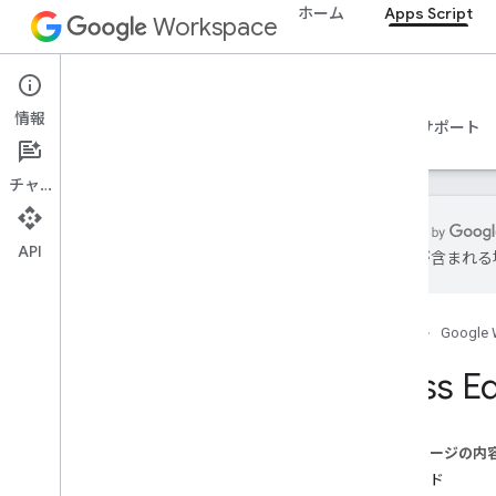
ホーム
Apps Script
Workspace
Apps Script
情報
概要
ガイド
リファレンス
サンプル
サポート
チャット
API
は誤りが含まれる
概要
ホーム
Google 
Google Workspace サービス
管理コンソール
Class E
Calendar
チャット
ドキュメント
このページの内
概要
メソッド