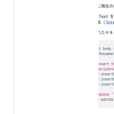
編集用に現在の
editAsText
を
外の要素（
Inl
削除されたテキ
const
body
Documen
// Insert t
// horizont
body
.
insert
body
.
insert
body
.
insert
// Delete "
body
.
editAs