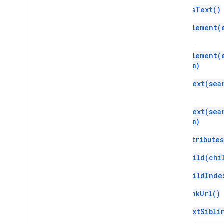
インライン画像
edit
As
Text(
)
List
Item
find
Element(
名前付き範囲
改ページ
find
Element(
Paragraph
from)
担当者
位置
find
Text(
sea
Positioned
Image
範囲
find
Text(
sea
Range
Builder
from)
範囲要素
get
Attributes
リッチリンク
タブ
get
Child(
chi
表
get
Child
Inde
Table
Cell
目次
get
Link
Url(
)
Table
Row
get
Next
Sibli
テキスト
サポートされていない要素