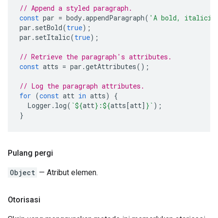
// Append a styled paragraph.
const
par
=
body
.
appendParagraph
(
'A bold, italiciz
par
.
setBold
(
true
);
par
.
setItalic
(
true
);
// Retrieve the paragraph's attributes.
const
atts
=
par
.
getAttributes
();
// Log the paragraph attributes.
for
(
const
att
in
atts
)
{
Logger
.
log
(
`
${
att
}
:
${
atts
[
att
]
}
`
);
}
Pulang pergi
Object
— Atribut elemen.
Otorisasi