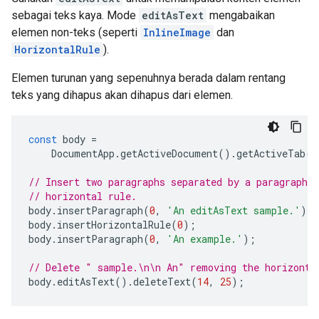
sebagai teks kaya. Mode
editAsText
mengabaikan
elemen non-teks (seperti
InlineImage
dan
HorizontalRule
).
Elemen turunan yang sepenuhnya berada dalam rentang
teks yang dihapus akan dihapus dari elemen.
const
body
=
DocumentApp
.
getActiveDocument
().
getActiveTab
()
// Insert two paragraphs separated by a paragraph c
// horizontal rule.
body
.
insertParagraph
(
0
,
'An editAsText sample.'
);
body
.
insertHorizontalRule
(
0
);
body
.
insertParagraph
(
0
,
'An example.'
);
// Delete " sample.\n\n An" removing the horizonta
body
.
editAsText
().
deleteText
(
14
,
25
);