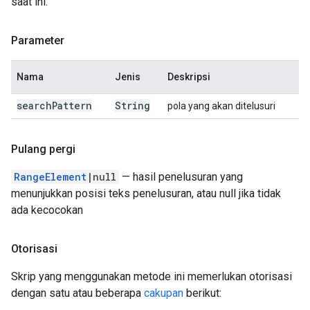
saat ini.
Parameter
Nama
Jenis
Deskripsi
search
Pattern
String
pola yang akan ditelusuri
Pulang pergi
RangeElement
|null
— hasil penelusuran yang
menunjukkan posisi teks penelusuran, atau null jika tidak
ada kecocokan
Otorisasi
Skrip yang menggunakan metode ini memerlukan otorisasi
dengan satu atau beberapa
cakupan
berikut: