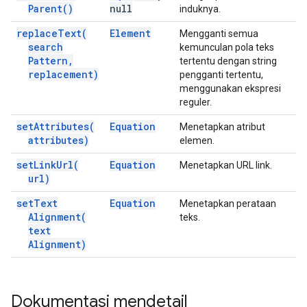
Parent(
)
null
induknya.
replace
Text(
Element
Mengganti semua
search
kemunculan pola teks
Pattern
,
tertentu dengan string
replacement)
pengganti tertentu,
menggunakan ekspresi
reguler.
set
Attributes(
Equation
Menetapkan atribut
attributes)
elemen.
set
Link
Url(
Equation
Menetapkan URL link.
url)
set
Text
Equation
Menetapkan perataan
Alignment(
teks.
text
Alignment)
Dokumentasi mendetail