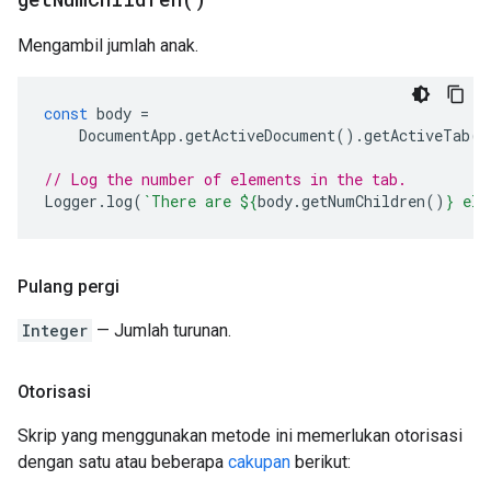
Mengambil jumlah anak.
const
body
=
DocumentApp
.
getActiveDocument
().
getActiveTab
()
// Log the number of elements in the tab.
Logger
.
log
(
`There are 
${
body
.
getNumChildren
()
}
 ele
Pulang pergi
Integer
— Jumlah turunan.
Otorisasi
Skrip yang menggunakan metode ini memerlukan otorisasi
dengan satu atau beberapa
cakupan
berikut: