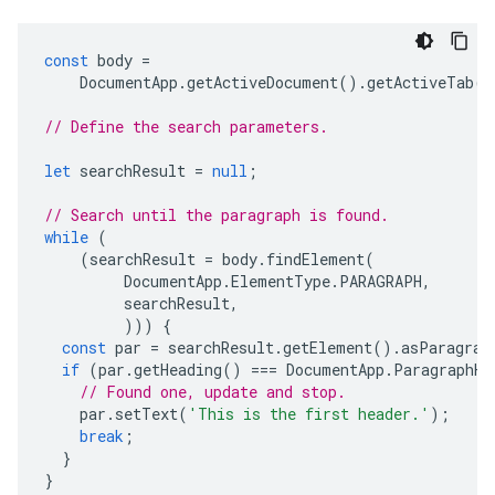
const
body
=
DocumentApp
.
getActiveDocument
().
getActiveTab
()
// Define the search parameters.
let
searchResult
=
null
;
// Search until the paragraph is found.
while
(
(
searchResult
=
body
.
findElement
(
DocumentApp
.
ElementType
.
PARAGRAPH
,
searchResult
,
)))
{
const
par
=
searchResult
.
getElement
().
asParagrap
if
(
par
.
getHeading
()
===
DocumentApp
.
ParagraphHe
// Found one, update and stop.
par
.
setText
(
'This is the first header.'
);
break
;
}
}