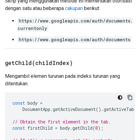
Skrip yang menggunakan metode ini memerlukan otorisasi
dengan satu atau beberapa
cakupan
berikut:
https://www.googleapis.com/auth/documents.
currentonly
https://www.googleapis.com/auth/documents
getChild(
child
Index)
Mengambil elemen turunan pada indeks turunan yang
ditentukan.
const
body
=
DocumentApp
.
getActiveDocument
().
getActiveTab
()
// Obtain the first element in the tab.
const
firstChild
=
body
.
getChild
(
0
);