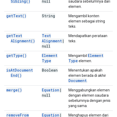
Sibling(
)
null
saudara sebelumnya dari
elemen.
get
Text(
)
String
Mengambil konten
elemen sebagai string
teks.
get
Text
Text
Mendapatkan perataan
Alignment(
)
Alignment
|
teks.
null
get
Type(
)
Element
Element
Mengambil
Type
Type
elemen.
is
At
Document
Boolean
Menentukan apakah
End(
)
elemen berada di akhir
Document
.
merge(
)
Equation
|
Menggabungkan elemen
null
dengan elemen saudara
sebelumnya dengan jenis
yang sama.
remove
From
Equation
|
Menghapus elemen dari