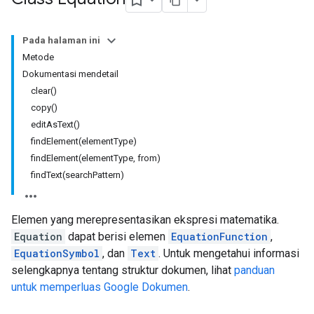
Pada halaman ini
Metode
Dokumentasi mendetail
clear()
copy()
editAsText()
findElement(elementType)
findElement(elementType, from)
findText(searchPattern)
Elemen yang merepresentasikan ekspresi matematika.
Equation
dapat berisi elemen
EquationFunction
,
EquationSymbol
, dan
Text
. Untuk mengetahui informasi
selengkapnya tentang struktur dokumen, lihat
panduan
untuk memperluas Google Dokumen
.