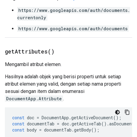
https://www.googleapis.com/auth/documents.
currentonly
https://www.googleapis.com/auth/documents
get
Attributes(
)
Mengambil atribut elemen.
Hasilnya adalah objek yang berisi properti untuk setiap
atribut elemen yang valid, dengan setiap nama properti
sesuai dengan item dalam enumerasi
DocumentApp.Attribute
.
const
doc
=
DocumentApp
.
getActiveDocument
();
const
documentTab
=
doc
.
getActiveTab
().
asDocumentT
const
body
=
documentTab
.
getBody
();