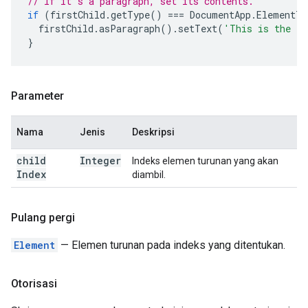
// If it's a paragraph, set its contents.
if
(
firstChild
.
getType
()
===
DocumentApp
.
ElementTy
firstChild
.
asParagraph
().
setText
(
'This is the fi
}
Parameter
Nama
Jenis
Deskripsi
child
Integer
Indeks elemen turunan yang akan
Index
diambil.
Pulang pergi
Element
— Elemen turunan pada indeks yang ditentukan.
Otorisasi