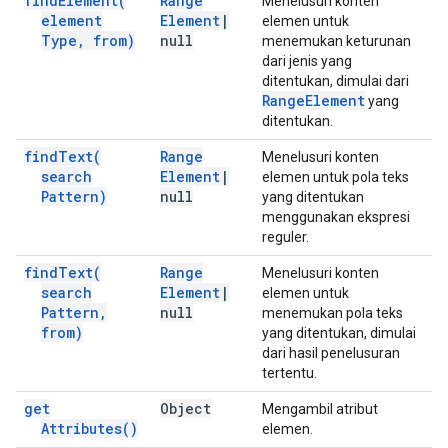
find
Element(
Range
Menelusuri konten
element
Element
|
elemen untuk
Type
,
from)
null
menemukan keturunan
dari jenis yang
ditentukan, dimulai dari
Range
Element
yang
ditentukan.
find
Text(
Range
Menelusuri konten
search
Element
|
elemen untuk pola teks
Pattern)
null
yang ditentukan
menggunakan ekspresi
reguler.
find
Text(
Range
Menelusuri konten
search
Element
|
elemen untuk
Pattern
,
null
menemukan pola teks
from)
yang ditentukan, dimulai
dari hasil penelusuran
tertentu.
get
Object
Mengambil atribut
Attributes(
)
elemen.