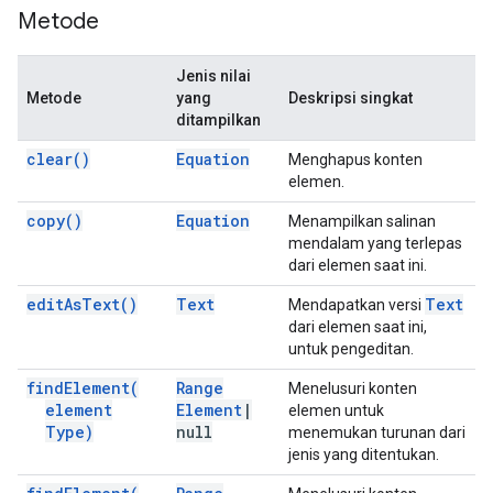
Metode
Jenis nilai
Metode
yang
Deskripsi singkat
ditampilkan
clear(
)
Equation
Menghapus konten
elemen.
copy(
)
Equation
Menampilkan salinan
mendalam yang terlepas
dari elemen saat ini.
edit
As
Text(
)
Text
Text
Mendapatkan versi
dari elemen saat ini,
untuk pengeditan.
find
Element(
Range
Menelusuri konten
element
Element
|
elemen untuk
Type)
null
menemukan turunan dari
jenis yang ditentukan.