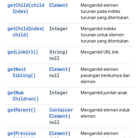
get
Child(
child
Element
Mengambil elemen
Index)
turunan pada indeks
turunan yang ditentukan.
get
Child
Index(
Integer
Mengambil indeks
child)
turunan untuk elemen
turunan yang ditentukan.
get
Link
Url(
)
String
|
Mengambil URL link.
null
get
Next
Element
|
Mengambil elemen
Sibling(
)
null
pasangan berikutnya dari
elemen.
get
Num
Integer
Mengambil jumlah anak.
Children(
)
get
Parent(
)
Container
Mengambil elemen induk
Element
|
elemen.
null
get
Previous
Element
|
Mengambil elemen