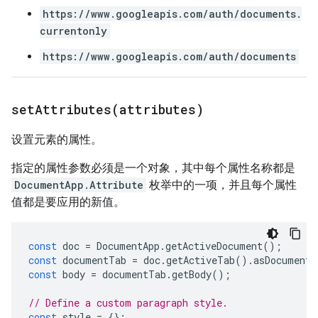
https://www.googleapis.com/auth/documents.
currentonly
https://www.googleapis.com/auth/documents
setAttributes(
attributes)
设置元素的属性。
指定的属性参数必须是一个对象，其中每个属性名称都是
DocumentApp.Attribute
枚举中的一项，并且每个属性
值都是要应用的新值。
const
doc
=
DocumentApp
.
getActiveDocument
();
const
documentTab
=
doc
.
getActiveTab
().
asDocumentT
const
body
=
documentTab
.
getBody
();
// Define a custom paragraph style.
const
style
=
{};