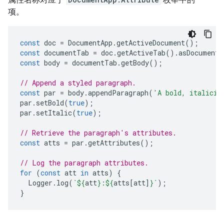
项。
const
doc
=
DocumentApp
.
getActiveDocument
();
const
documentTab
=
doc
.
getActiveTab
().
asDocumentT
const
body
=
documentTab
.
getBody
();
// Append a styled paragraph.
const
par
=
body
.
appendParagraph
(
'A bold, italiciz
par
.
setBold
(
true
);
par
.
setItalic
(
true
);
// Retrieve the paragraph's attributes.
const
atts
=
par
.
getAttributes
();
// Log the paragraph attributes.
for
(
const
att
in
atts
)
{
Logger
.
log
(
`
${
att
}
:
${
atts
[
att
]
}
`
);
}