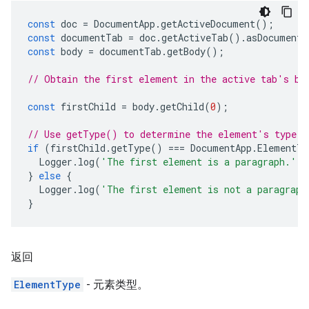
const
doc
=
DocumentApp
.
getActiveDocument
();
const
documentTab
=
doc
.
getActiveTab
().
asDocumentT
const
body
=
documentTab
.
getBody
();
// Obtain the first element in the active tab's bo
const
firstChild
=
body
.
getChild
(
0
);
// Use getType() to determine the element's type.
if
(
firstChild
.
getType
()
===
DocumentApp
.
ElementTy
Logger
.
log
(
'The first element is a paragraph.'
);
}
else
{
Logger
.
log
(
'The first element is not a paragraph
}
返回
ElementType
- 元素类型。