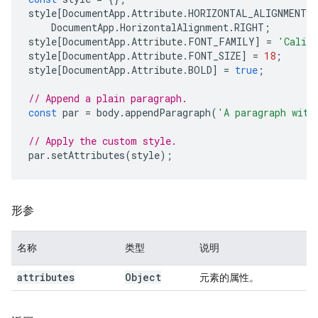
style
[
DocumentApp
.
Attribute
.
HORIZONTAL_ALIGNMENT
]
DocumentApp
.
HorizontalAlignment
.
RIGHT
;
style
[
DocumentApp
.
Attribute
.
FONT_FAMILY
]
=
'Calib
style
[
DocumentApp
.
Attribute
.
FONT_SIZE
]
=
18
;
style
[
DocumentApp
.
Attribute
.
BOLD
]
=
true
;
// Append a plain paragraph.
const
par
=
body
.
appendParagraph
(
'A paragraph with
// Apply the custom style.
par
.
setAttributes
(
style
);
形参
名称
类型
说明
attributes
Object
元素的属性。