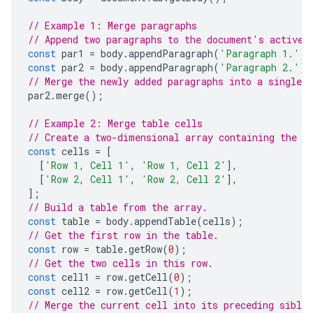
// Example 1: Merge paragraphs
// Append two paragraphs to the document's active 
const
par1
=
body
.
appendParagraph
(
'Paragraph 1.'
);
const
par2
=
body
.
appendParagraph
(
'Paragraph 2.'
);
// Merge the newly added paragraphs into a single p
par2
.
merge
();
// Example 2: Merge table cells
// Create a two-dimensional array containing the t
const
cells
=
[
[
'Row 1, Cell 1'
,
'Row 1, Cell 2'
],
[
'Row 2, Cell 1'
,
'Row 2, Cell 2'
],
];
// Build a table from the array.
const
table
=
body
.
appendTable
(
cells
);
// Get the first row in the table.
const
row
=
table
.
getRow
(
0
);
// Get the two cells in this row.
const
cell1
=
row
.
getCell
(
0
);
const
cell2
=
row
.
getCell
(
1
);
// Merge the current cell into its preceding sibli