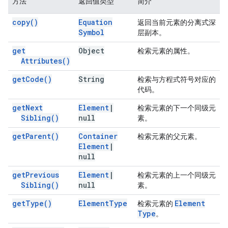
方法
返回值类型
简介
copy(
)
Equation
返回当前元素的分离式深
Symbol
层副本。
get
Object
检索元素的属性。
Attributes(
)
get
Code(
)
String
检索与方程式符号对应的
代码。
get
Next
Element
|
检索元素的下一个同级元
Sibling(
)
null
素。
get
Parent(
)
Container
检索元素的父元素。
Element
|
null
get
Previous
Element
|
检索元素的上一个同级元
Sibling(
)
null
素。
get
Type(
)
Element
Type
Element
检索元素的
Type
。