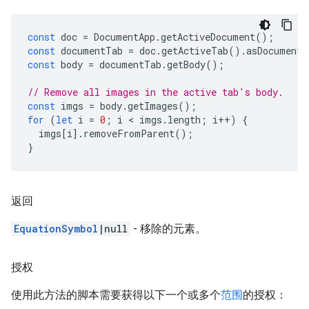
const
doc
=
DocumentApp
.
getActiveDocument
();
const
documentTab
=
doc
.
getActiveTab
().
asDocumentT
const
body
=
documentTab
.
getBody
();
// Remove all images in the active tab's body.
const
imgs
=
body
.
getImages
();
for
(
let
i
=
0
;
i
 < 
imgs
.
length
;
i
++
)
{
imgs
[
i
].
removeFromParent
();
}
返回
EquationSymbol
|null
- 移除的元素。
授权
使用此方法的脚本需要获得以下一个或多个
范围
的授权：