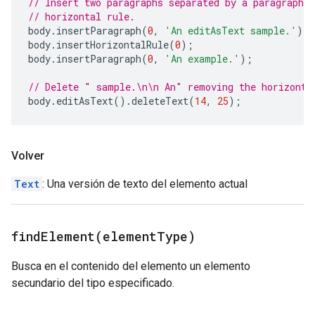
// Insert two paragraphs separated by a paragraph c
// horizontal rule.
body
.
insertParagraph
(
0
,
'An editAsText sample.'
);
body
.
insertHorizontalRule
(
0
);
body
.
insertParagraph
(
0
,
'An example.'
);
// Delete " sample.\n\n An" removing the horizonta
body
.
editAsText
().
deleteText
(
14
,
25
);
Volver
Text
: Una versión de texto del elemento actual
findElement(
element
Type)
Busca en el contenido del elemento un elemento
secundario del tipo especificado.