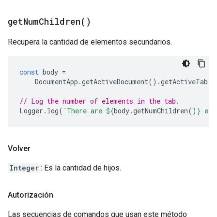
get
Num
Children(
)
Recupera la cantidad de elementos secundarios.
const
body
=
DocumentApp
.
getActiveDocument
().
getActiveTab
()
// Log the number of elements in the tab.
Logger
.
log
(
`There are 
${
body
.
getNumChildren
()
}
 ele
Volver
Integer
: Es la cantidad de hijos.
Autorización
Las secuencias de comandos que usan este método