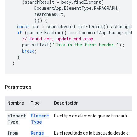
(
searchResult
=
body
.
findElement
(
DocumentApp
.
ElementType
.
PARAGRAPH
,
searchResult
,
)))
{
const
par
=
searchResult
.
getElement
().
asParagrap
if
(
par
.
getHeading
()
===
DocumentApp
.
ParagraphHe
// Found one, update and stop.
par
.
setText
(
'This is the first header.'
);
break
;
}
}
Parámetros
Nombre
Tipo
Descripción
element
Element
Es el tipo de elemento que se buscará.
Type
Type
from
Range
Es el resultado de la búsqueda desde el