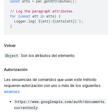
const
atts
=
par
.
getAttributes
();
// Log the paragraph attributes.
for
(
const
att
in
atts
)
{
Logger
.
log
(
`
${
att
}
:
${
atts
[
att
]
}
`
);
}
Volver
Object
: Son los atributos del elemento.
Autorización
Las secuencias de comandos que usan este método
requieren autorización con uno o más de los siguientes
alcances
:
https://www.googleapis.com/auth/documents.
currentonly