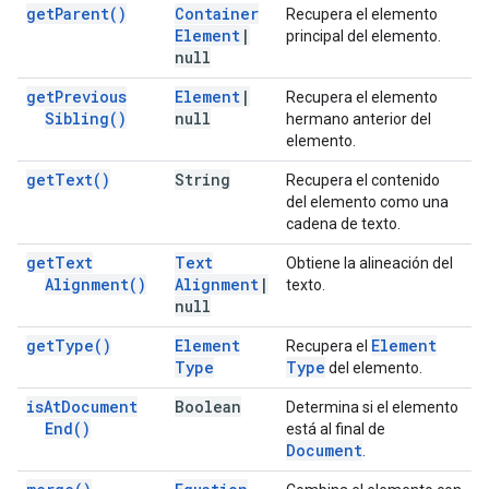
get
Parent(
)
Container
Recupera el elemento
Element
|
principal del elemento.
null
get
Previous
Element
|
Recupera el elemento
Sibling(
)
null
hermano anterior del
elemento.
get
Text(
)
String
Recupera el contenido
del elemento como una
cadena de texto.
get
Text
Text
Obtiene la alineación del
Alignment(
)
Alignment
|
texto.
null
get
Type(
)
Element
Element
Recupera el
Type
Type
del elemento.
is
At
Document
Boolean
Determina si el elemento
End(
)
está al final de
Document
.