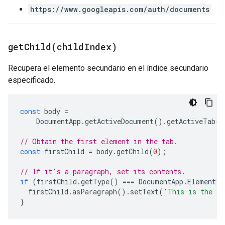
https://www.googleapis.com/auth/documents
getChild(
child
Index)
Recupera el elemento secundario en el índice secundario
especificado.
const
body
=
DocumentApp
.
getActiveDocument
().
getActiveTab
()
// Obtain the first element in the tab.
const
firstChild
=
body
.
getChild
(
0
);
// If it's a paragraph, set its contents.
if
(
firstChild
.
getType
()
===
DocumentApp
.
ElementTy
firstChild
.
asParagraph
().
setText
(
'This is the fi
}