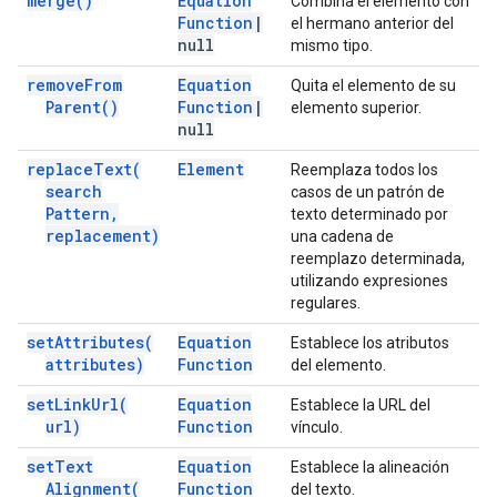
merge(
)
Equation
Combina el elemento con
Function
|
el hermano anterior del
null
mismo tipo.
remove
From
Equation
Quita el elemento de su
Parent(
)
Function
|
elemento superior.
null
replace
Text(
Element
Reemplaza todos los
search
casos de un patrón de
Pattern
,
texto determinado por
replacement)
una cadena de
reemplazo determinada,
utilizando expresiones
regulares.
set
Attributes(
Equation
Establece los atributos
attributes)
Function
del elemento.
set
Link
Url(
Equation
Establece la URL del
url)
Function
vínculo.
set
Text
Equation
Establece la alineación
Alignment(
Function
del texto.