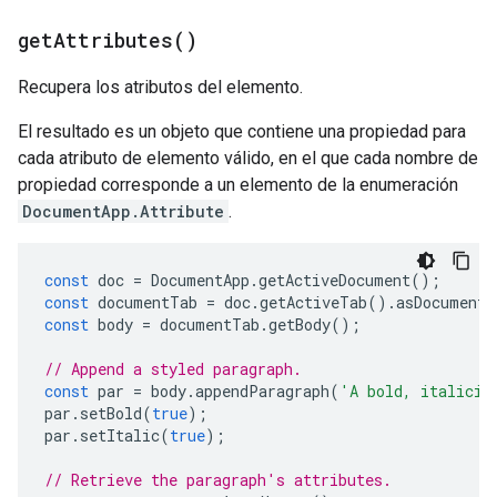
get
Attributes(
)
Recupera los atributos del elemento.
El resultado es un objeto que contiene una propiedad para
cada atributo de elemento válido, en el que cada nombre de
propiedad corresponde a un elemento de la enumeración
DocumentApp.Attribute
.
const
doc
=
DocumentApp
.
getActiveDocument
();
const
documentTab
=
doc
.
getActiveTab
().
asDocumentT
const
body
=
documentTab
.
getBody
();
// Append a styled paragraph.
const
par
=
body
.
appendParagraph
(
'A bold, italiciz
par
.
setBold
(
true
);
par
.
setItalic
(
true
);
// Retrieve the paragraph's attributes.