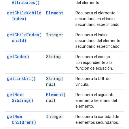
Attributes(
)
del elemento.
get
Child(
child
Element
Recupera el elemento
Index)
secundario en el índice
secundario especificado.
get
Child
Index(
Integer
Recupera el índice
child)
secundario del elemento
secundario especificado.
get
Code(
)
String
Recupera el código
correspondiente a la
función de ecuación.
get
Link
Url(
)
String
|
Recupera la URL del
null
vínculo.
get
Next
Element
|
Recupera el siguiente
Sibling(
)
null
elemento hermano del
elemento.
get
Num
Integer
Recupera la cantidad de
Children(
)
elementos secundarios.