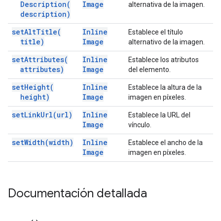
Description(
Image
alternativa de la imagen.
description)
set
Alt
Title(
Inline
Establece el título
title)
Image
alternativo de la imagen.
set
Attributes(
Inline
Establece los atributos
attributes)
Image
del elemento.
set
Height(
Inline
Establece la altura de la
height)
Image
imagen en píxeles.
set
Link
Url(
url)
Inline
Establece la URL del
Image
vínculo.
set
Width(
width)
Inline
Establece el ancho de la
Image
imagen en píxeles.
Documentación detallada