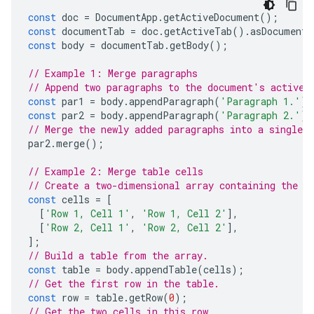
const
doc
=
DocumentApp
.
getActiveDocument
();
const
documentTab
=
doc
.
getActiveTab
().
asDocumentT
const
body
=
documentTab
.
getBody
();
// Example 1: Merge paragraphs
// Append two paragraphs to the document's active 
const
par1
=
body
.
appendParagraph
(
'Paragraph 1.'
);
const
par2
=
body
.
appendParagraph
(
'Paragraph 2.'
);
// Merge the newly added paragraphs into a single p
par2
.
merge
();
// Example 2: Merge table cells
// Create a two-dimensional array containing the t
const
cells
=
[
[
'Row 1, Cell 1'
,
'Row 1, Cell 2'
],
[
'Row 2, Cell 1'
,
'Row 2, Cell 2'
],
];
// Build a table from the array.
const
table
=
body
.
appendTable
(
cells
);
// Get the first row in the table.
const
row
=
table
.
getRow
(
0
);
// Get the two cells in this row.