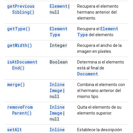
get
Previous
Element
|
Recupera el elemento
Sibling(
)
null
hermano anterior del
elemento.
get
Type(
)
Element
Element
Recupera el
Type
Type
del elemento.
get
Width(
)
Integer
Recupera el ancho de la
imagen en píxeles.
is
At
Document
Boolean
Determina si el elemento
End(
)
está al final de
Document
.
merge(
)
Inline
Combina el elemento con
Image
|
el hermano anterior del
null
mismo tipo.
remove
From
Inline
Quita el elemento de su
Parent(
)
Image
|
elemento superior.
null
set
Alt
Inline
Establece la descripción