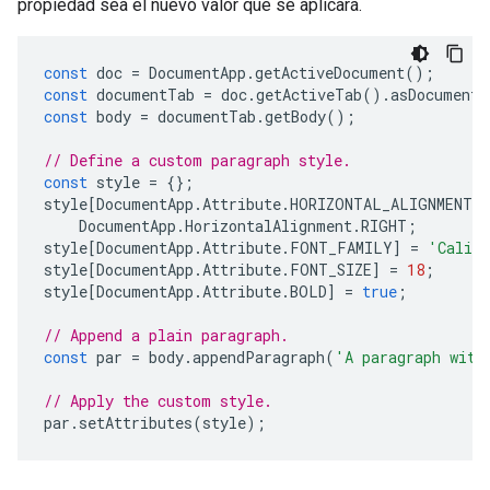
propiedad sea el nuevo valor que se aplicará.
const
doc
=
DocumentApp
.
getActiveDocument
();
const
documentTab
=
doc
.
getActiveTab
().
asDocumentT
const
body
=
documentTab
.
getBody
();
// Define a custom paragraph style.
const
style
=
{};
style
[
DocumentApp
.
Attribute
.
HORIZONTAL_ALIGNMENT
]
DocumentApp
.
HorizontalAlignment
.
RIGHT
;
style
[
DocumentApp
.
Attribute
.
FONT_FAMILY
]
=
'Calib
style
[
DocumentApp
.
Attribute
.
FONT_SIZE
]
=
18
;
style
[
DocumentApp
.
Attribute
.
BOLD
]
=
true
;
// Append a plain paragraph.
const
par
=
body
.
appendParagraph
(
'A paragraph with
// Apply the custom style.
par
.
setAttributes
(
style
);