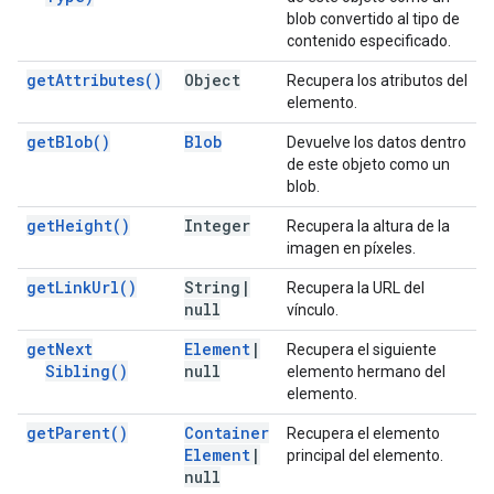
blob convertido al tipo de
contenido especificado.
get
Attributes(
)
Object
Recupera los atributos del
elemento.
get
Blob(
)
Blob
Devuelve los datos dentro
de este objeto como un
blob.
get
Height(
)
Integer
Recupera la altura de la
imagen en píxeles.
get
Link
Url(
)
String
|
Recupera la URL del
null
vínculo.
get
Next
Element
|
Recupera el siguiente
Sibling(
)
null
elemento hermano del
elemento.
get
Parent(
)
Container
Recupera el elemento
Element
|
principal del elemento.
null