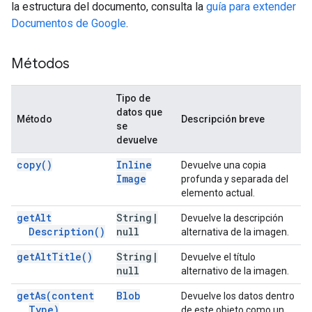
la estructura del documento, consulta la
guía para extender
Documentos de Google
.
Métodos
Tipo de
datos que
Método
Descripción breve
se
devuelve
copy(
)
Inline
Devuelve una copia
Image
profunda y separada del
elemento actual.
get
Alt
String
|
Devuelve la descripción
Description(
)
null
alternativa de la imagen.
get
Alt
Title(
)
String
|
Devuelve el título
null
alternativo de la imagen.
get
As(
content
Blob
Devuelve los datos dentro
Type)
de este objeto como un