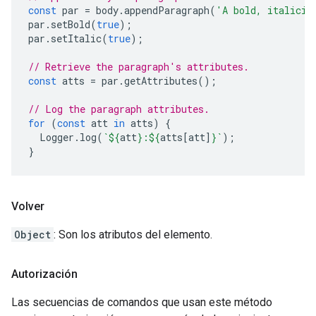
const
par
=
body
.
appendParagraph
(
'A bold, italiciz
par
.
setBold
(
true
);
par
.
setItalic
(
true
);
// Retrieve the paragraph's attributes.
const
atts
=
par
.
getAttributes
();
// Log the paragraph attributes.
for
(
const
att
in
atts
)
{
Logger
.
log
(
`
${
att
}
:
${
atts
[
att
]
}
`
);
}
Volver
Object
: Son los atributos del elemento.
Autorización
Las secuencias de comandos que usan este método