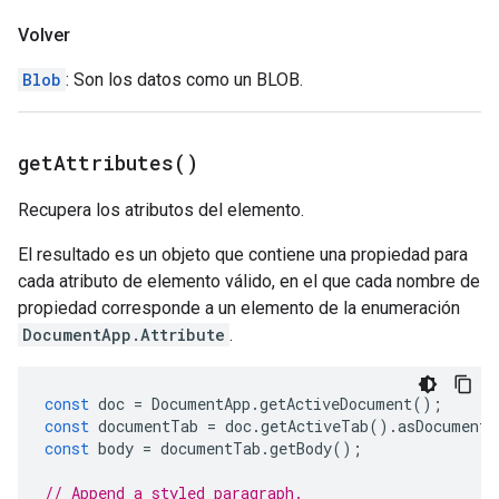
Volver
Blob
: Son los datos como un BLOB.
get
Attributes(
)
Recupera los atributos del elemento.
El resultado es un objeto que contiene una propiedad para
cada atributo de elemento válido, en el que cada nombre de
propiedad corresponde a un elemento de la enumeración
DocumentApp.Attribute
.
const
doc
=
DocumentApp
.
getActiveDocument
();
const
documentTab
=
doc
.
getActiveTab
().
asDocumentT
const
body
=
documentTab
.
getBody
();
// Append a styled paragraph.