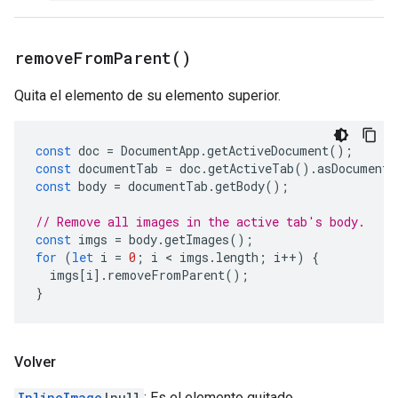
remove
From
Parent(
)
Quita el elemento de su elemento superior.
const
doc
=
DocumentApp
.
getActiveDocument
();
const
documentTab
=
doc
.
getActiveTab
().
asDocumentT
const
body
=
documentTab
.
getBody
();
// Remove all images in the active tab's body.
const
imgs
=
body
.
getImages
();
for
(
let
i
=
0
;
i
 < 
imgs
.
length
;
i
++
)
{
imgs
[
i
].
removeFromParent
();
}
Volver
InlineImage
|null
: Es el elemento quitado.