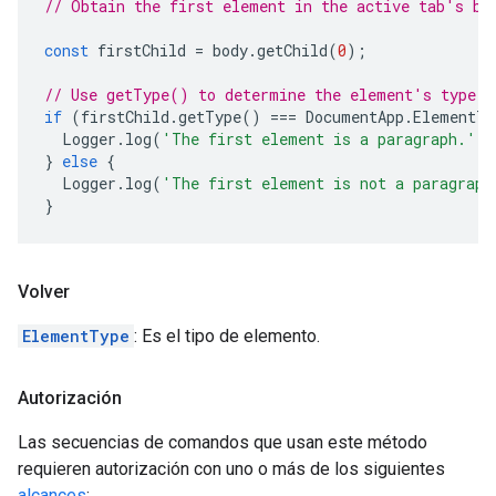
// Obtain the first element in the active tab's bo
const
firstChild
=
body
.
getChild
(
0
);
// Use getType() to determine the element's type.
if
(
firstChild
.
getType
()
===
DocumentApp
.
ElementTy
Logger
.
log
(
'The first element is a paragraph.'
);
}
else
{
Logger
.
log
(
'The first element is not a paragraph
}
Volver
ElementType
: Es el tipo de elemento.
Autorización
Las secuencias de comandos que usan este método
requieren autorización con uno o más de los siguientes
alcances
: